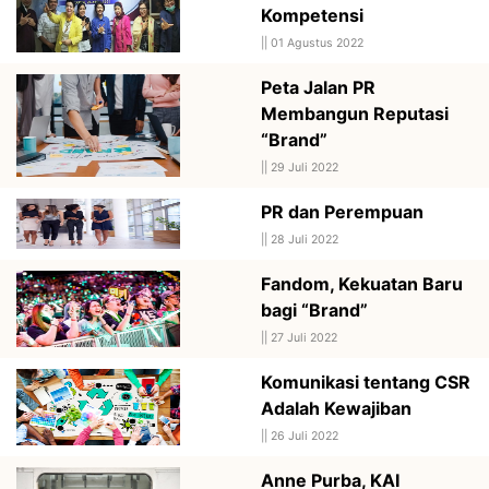
Kompetensi
||
01 Agustus 2022
Peta Jalan PR
Membangun Reputasi
“Brand”
||
29 Juli 2022
PR dan Perempuan
||
28 Juli 2022
Fandom, Kekuatan Baru
bagi “Brand”
||
27 Juli 2022
Komunikasi tentang CSR
Adalah Kewajiban
||
26 Juli 2022
Anne Purba, KAI