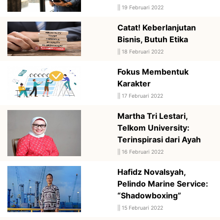
||
19 Februari 2022
Catat! Keberlanjutan
Bisnis, Butuh Etika
||
18 Februari 2022
Fokus Membentuk
Karakter
||
17 Februari 2022
Martha Tri Lestari,
Telkom University:
Terinspirasi dari Ayah
||
16 Februari 2022
Hafidz Novalsyah,
Pelindo Marine Service:
“Shadowboxing”
||
15 Februari 2022