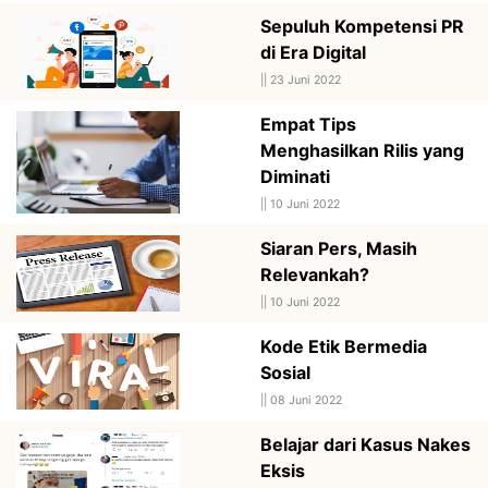
Sepuluh Kompetensi PR
di Era Digital
||
23 Juni 2022
Empat Tips
Menghasilkan Rilis yang
Diminati
||
10 Juni 2022
Siaran Pers, Masih
Relevankah?
||
10 Juni 2022
Kode Etik Bermedia
Sosial
||
08 Juni 2022
Belajar dari Kasus Nakes
Eksis