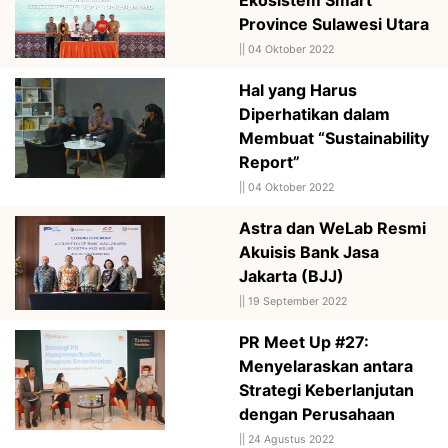
Province Sulawesi Utara
||
04 Oktober 2022
Hal yang Harus
Diperhatikan dalam
Membuat “Sustainability
Report”
||
04 Oktober 2022
Astra dan WeLab Resmi
Akuisis Bank Jasa
Jakarta (BJJ)
||
19 September 2022
PR Meet Up #27:
Menyelaraskan antara
Strategi Keberlanjutan
dengan Perusahaan
||
24 Agustus 2022