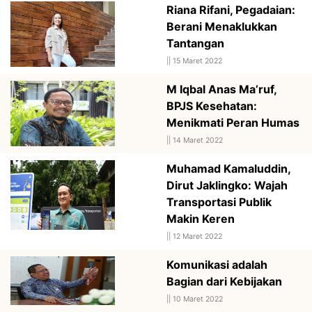
Riana Rifani, Pegadaian:
Berani Menaklukkan
Tantangan
||
15 Maret 2022
M Iqbal Anas Ma’ruf,
BPJS Kesehatan:
Menikmati Peran Humas
||
14 Maret 2022
Muhamad Kamaluddin,
Dirut Jaklingko: Wajah
Transportasi Publik
Makin Keren
||
12 Maret 2022
Komunikasi adalah
Bagian dari Kebijakan
||
10 Maret 2022