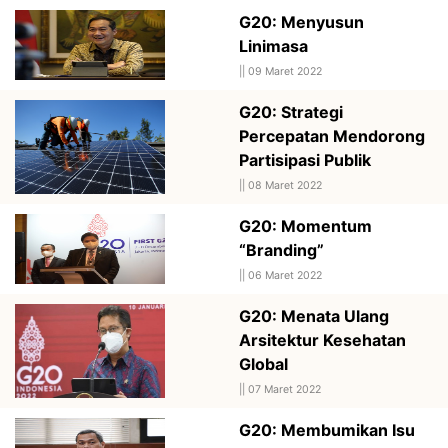
G20: Menyusun
Linimasa
||
09 Maret 2022
G20: Strategi
Percepatan Mendorong
Partisipasi Publik
||
08 Maret 2022
G20: Momentum
“Branding”
||
06 Maret 2022
G20: Menata Ulang
Arsitektur Kesehatan
Global
||
07 Maret 2022
G20: Membumikan Isu