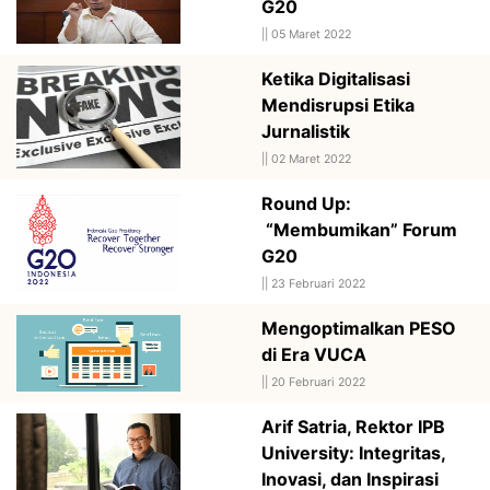
G20
||
05 Maret 2022
Ketika Digitalisasi
Mendisrupsi Etika
Jurnalistik
||
02 Maret 2022
Round Up:
“Membumikan” Forum
G20
||
23 Februari 2022
Mengoptimalkan PESO
di Era VUCA
||
20 Februari 2022
Arif Satria, Rektor IPB
University: Integritas,
Inovasi, dan Inspirasi