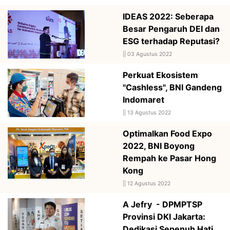
IDEAS 2022: Seberapa
Besar Pengaruh DEI dan
ESG terhadap Reputasi?
||
03 Agustus 2022
Perkuat Ekosistem
"Cashless", BNI Gandeng
Indomaret
||
13 Agustus 2022
Optimalkan Food Expo
2022, BNI Boyong
Rempah ke Pasar Hong
Kong
||
12 Agustus 2022
A Jefry - DPMPTSP
Provinsi DKI Jakarta:
Dedikasi Sepenuh Hati