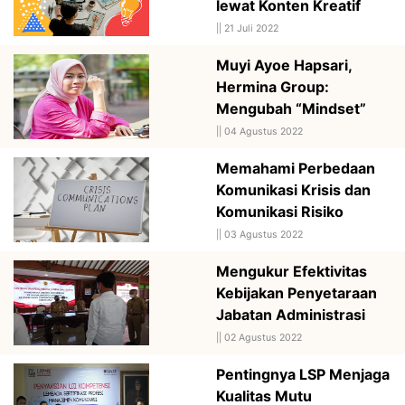
lewat Konten Kreatif
||
21 Juli 2022
Muyi Ayoe Hapsari,
Hermina Group:
Mengubah “Mindset”
||
04 Agustus 2022
Memahami Perbedaan
Komunikasi Krisis dan
Komunikasi Risiko
||
03 Agustus 2022
Mengukur Efektivitas
Kebijakan Penyetaraan
Jabatan Administrasi
||
02 Agustus 2022
Pentingnya LSP Menjaga
Kualitas Mutu