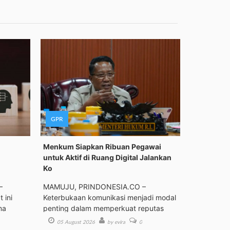
GPR
Menkum Siapkan Ribuan Pegawai
untuk Aktif di Ruang Digital Jalankan
Ko
–
MAMUJU, PRINDONESIA.CO –
 ini
Keterbukaan komunikasi menjadi modal
ma
penting dalam memperkuat reputas
05 August 2026
by evira
0