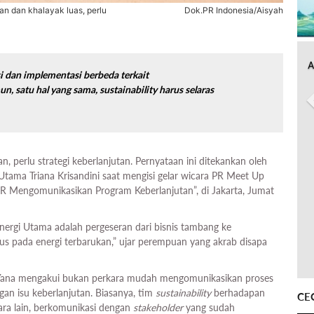
n dan khalayak luas, perlu
Dok.PR Indonesia/Aisyah
A
i dan implementasi berbeda terkait
un, satu hal yang sama,
sustainability
harus selaras
lan, perlu strategi keberlanjutan. Pernyataan ini ditekankan oleh
Utama Triana Krisandini saat mengisi gelar wicara PR Meet Up
i PR Mengomunikasikan Program Keberlanjutan”, di Jakarta, Jumat
Energi Utama adalah pergeseran dari bisnis tambang ke
kus pada energi terbarukan,” ujar perempuan yang akrab disapa
, Yana mengakui bukan perkara mudah mengomunikasikan proses
ngan isu keberlanjutan. Biasanya, tim
sustainability
berhadapan
CE
tara lain, berkomunikasi dengan
stakeholder
yang sudah