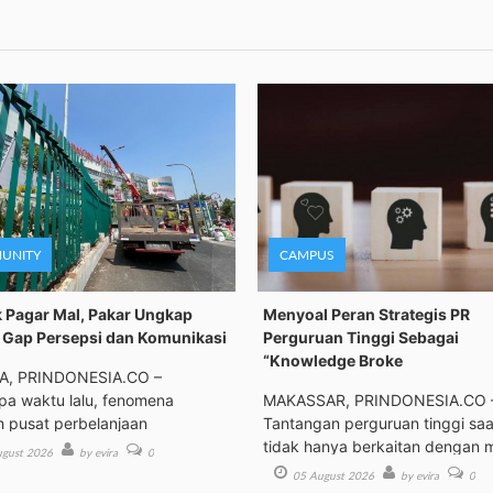
UNITY
CAMPUS
 Pagar Mal, Pakar Ungkap
Menyoal Peran Strategis PR
Gap Persepsi dan Komunikasi
Perguruan Tinggi Sebagai
“Knowledge Broke
A, PRINDONESIA.CO –
a waktu lalu, fenomena
MAKASSAR, PRINDONESIA.CO 
h pusat perbelanjaan
Tantangan perguruan tinggi saat
tidak hanya berkaitan dengan 
gust 2026
by evira
0
05 August 2026
by evira
0