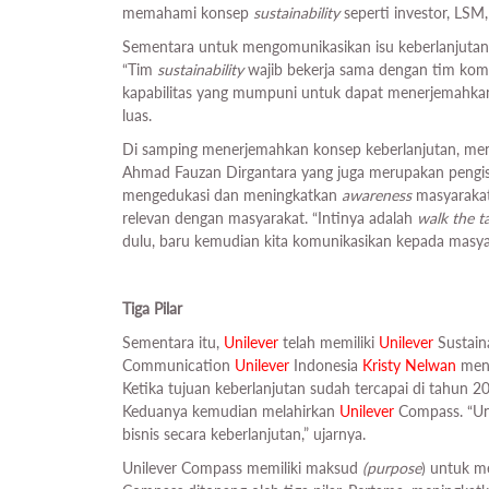
memahami konsep
sustainability
seperti investor, LSM
Sementara untuk mengomunikasikan isu keberlanjutan 
“Tim
sustainability
wajib bekerja sama dengan tim komun
kapabilitas yang mumpuni untuk dapat menerjemahkan 
luas.
Di samping menerjemahkan konsep keberlanjutan, me
Ahmad Fauzan Dirgantara yang juga merupakan pengisi m
mengedukasi dan meningkatkan
awareness
masyarakat 
relevan dengan masyarakat. “Intinya adalah
walk the t
dulu, baru kemudian kita komunikasikan kepada masyar
Tiga Pilar
Sementara itu,
Unilever
telah memiliki
Unilever
Sustaina
Communication
Unilever
Indonesia
Kristy Nelwan
meng
Ketika tujuan keberlanjutan sudah tercapai di tahun 20
Keduanya kemudian melahirkan
Unilever
Compass. “Un
bisnis secara keberlanjutan,” ujarnya.
Unilever Compass memiliki maksud
(purpose
) untuk m