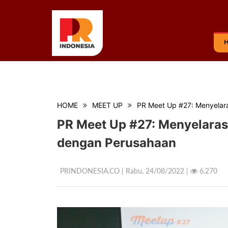
HOME
MEET UP
PR Meet Up #27: Menyelara
PR Meet Up #27: Menyelarask
dengan Perusahaan
PRINDONESIA.CO | Rabu,
24/08/2022 |
6.270