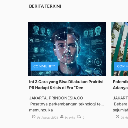
BERITA TERKINI
COMMUNITY
COMM
Ini 3 Cara yang Bisa Dilakukan Praktisi
Polemik
PR Hadapi Krisis di Era “Dee
Adanya 
JAKARTA, PRINDONESIA.CO –
JAKART
Pesatnya perkembangan teknologi telah
Beberap
memunculka
sejumla
06 August 2026
by evira
0
06 Au