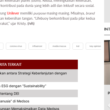
kan kesehatan planet (bumi). Kedua, meningkatkan kesehatan,
ontribusi pada dunia yang lebih adil dan inklusif secara sosial.
yung
Unilever
memiliki
purpose
masing-masing. Misalnya,
brand
dan kebersihan tangan. “Lifebuoy berkontribusi pada pilar kedua
akat,” ujar Kristy.
(rvh)
IN
corona virus
influencer
media massa
kol
key opinion
RITA TERKAIT
an antara Strategi Keberlanjutan dengan
ESG dengan “Sustainability”
P
tentang DEI
anusia” di Medsos
tungan Memaksimalkan Data Medsos