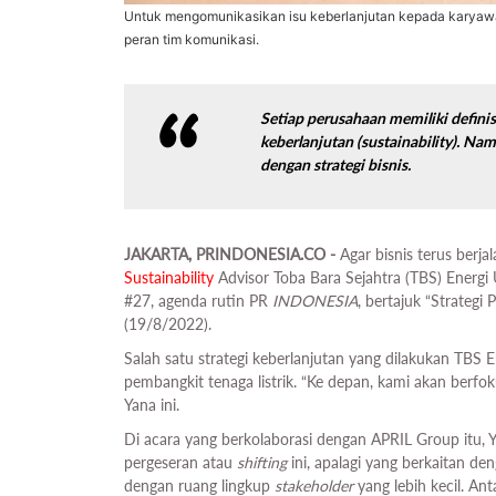
Untuk mengomunikasikan isu keberlanjutan kepada karyawa
peran tim komunikasi.
Setiap perusahaan memiliki definis
keberlanjutan (
sustainability
). Nam
dengan strategi bisnis.
JAKARTA, PRINDONESIA.CO -
Agar bisnis terus berja
Sustainability
Advisor Toba Bara Sejahtra (TBS) Energi 
#27, agenda rutin PR
INDONESIA
, bertajuk “Strateg
(19/8/2022).
Salah satu strategi keberlanjutan yang dilakukan TBS 
pembangkit tenaga listrik. “Ke depan, kami akan berfo
Yana ini.
Di acara yang berkolaborasi dengan APRIL Group itu
pergeseran atau
shifting
ini, apalagi yang berkaitan de
dengan ruang lingkup
stakeholder
yang lebih kecil. An