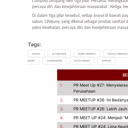
Compass ditopang oleh tiga pilar. Pertama, meningkat
percaya diri, dan kesejahteraan masyarakat. Ketiga, berk
Di dalam tiga pilar tersebut, setiap
brand
di bawah pa
sabun, Lifebuoy, yang dikenal sebagai produk sanitasi 
yakni kesehatan, percaya diri, dan kesejahteraan masyar
Tags:
humas
pr indonesia
public relations
humas indonesia
leader
sustainability
kristy nelwan
unilever
BE
1.
PR Meet Up #27: Menyelarask
Perusahaan
2.
PR MEETUP #26: Ini Bedanya 
3.
PR MEETUP #26: Lebih Jauh 
4.
PR MEET UP #24: Menjadi “M
5.
PR MEET UP #24: Lima Keun