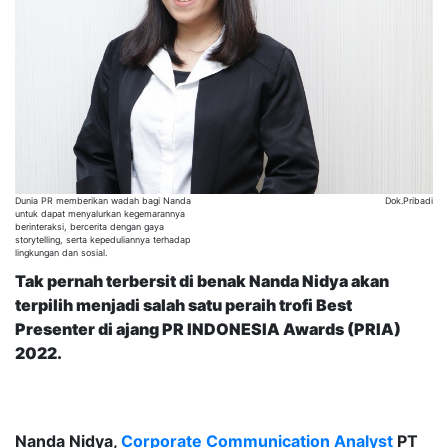
Dunia PR memberikan wadah bagi Nanda
Dok.Pribadi
untuk dapat menyalurkan kegemarannya
berinteraksi, bercerita dengan gaya
storytelling, serta kepeduliannya terhadap
lingkungan dan sosial.
Tak pernah terbe
r
sit di benak Nanda Nidya akan
terpilih menjadi salah satu peraih trofi Best
Presenter di ajang PR INDONESIA Awards (PRIA)
2022.
Nanda Nidya,
Corporate Communication Analyst
PT