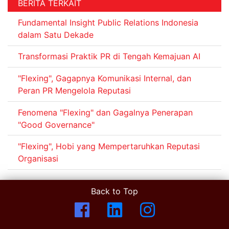
BERITA TERKAIT
Fundamental Insight Public Relations Indonesia
dalam Satu Dekade
Transformasi Praktik PR di Tengah Kemajuan AI
"Flexing", Gagapnya Komunikasi Internal, dan
Peran PR Mengelola Reputasi
Fenomena "Flexing" dan Gagalnya Penerapan
"Good Governance"
"Flexing", Hobi yang Mempertaruhkan Reputasi
Organisasi
Back to Top