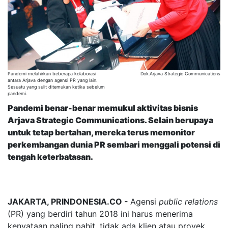
Pandemi melahirkan beberapa kolaborasi
Dok.Arjava Strategic Communications
antara Arjava dengan agensi PR yang lain.
Sesuatu yang sulit ditemukan ketika sebelum
pandemi.
Pandemi benar-benar memukul aktivitas bisnis
Arjava Strategic Communications. Selain berupaya
untuk tetap bertahan, mereka terus memonitor
perkembangan dunia PR sembari menggali potensi di
tengah keterbatasan.
JAKARTA, PRINDONESIA.CO -
Agensi
public relations
(PR) yang berdiri tahun 2018 ini harus menerima
kenyataan paling pahit, tidak ada klien atau proyek