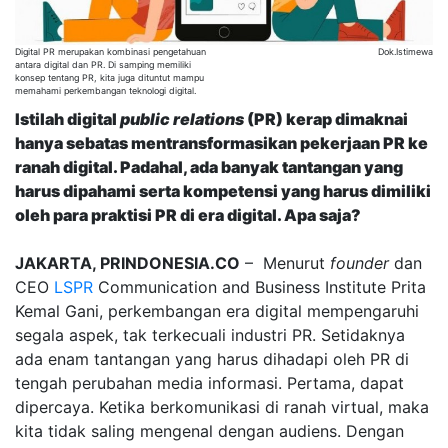
Digital PR merupakan kombinasi pengetahuan
Dok.Istimewa
antara digital dan PR. Di samping memiliki
konsep tentang PR, kita juga dituntut mampu
memahami perkembangan teknologi digital.
Istilah digital
public relations
(PR) kerap dimaknai
hanya sebatas mentransformasikan pekerjaan PR ke
ranah digital. Padahal, ada banyak tantangan yang
harus dipahami serta kompetensi yang harus dimiliki
oleh para praktisi PR di era digital. Apa saja?
JAKARTA, PRINDONESIA.CO
– Menurut
founder
dan
CEO
LSPR
Communication and Business Institute Prita
Kemal Gani, perkembangan era digital mempengaruhi
segala aspek, tak terkecuali industri PR. Setidaknya
ada enam tantangan yang harus dihadapi oleh PR di
tengah perubahan media informasi. Pertama, dapat
dipercaya. Ketika berkomunikasi di ranah virtual, maka
kita tidak saling mengenal dengan audiens. Dengan