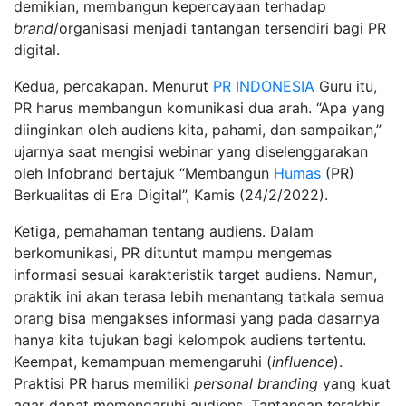
demikian, membangun kepercayaan terhadap
brand
/organisasi menjadi tantangan tersendiri bagi PR
digital.
Kedua, percakapan. Menurut
PR INDONESIA
Guru itu,
PR harus membangun komunikasi dua arah. “Apa yang
diinginkan oleh audiens kita, pahami, dan sampaikan,”
ujarnya saat mengisi webinar yang diselenggarakan
oleh Infobrand bertajuk “Membangun
Humas
(PR)
Berkualitas di Era Digital”, Kamis (24/2/2022).
Ketiga, pemahaman tentang audiens. Dalam
berkomunikasi, PR dituntut mampu mengemas
informasi sesuai karakteristik target audiens. Namun,
praktik ini akan terasa lebih menantang tatkala semua
orang bisa mengakses informasi yang pada dasarnya
hanya kita tujukan bagi kelompok audiens tertentu.
Keempat, kemampuan memengaruhi (
influence
).
Praktisi PR harus memiliki
personal branding
yang kuat
agar dapat memengaruhi audiens. Tantangan terakhir