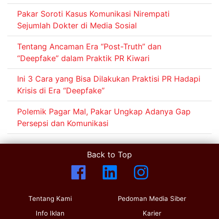
Pakar Soroti Kasus Komunikasi Nirempati
Sejumlah Dokter di Media Sosial
Tentang Ancaman Era “Post-Truth” dan
“Deepfake” dalam Praktik PR Kiwari
Ini 3 Cara yang Bisa Dilakukan Praktisi PR Hadapi
Krisis di Era “Deepfake”
Polemik Pagar Mal, Pakar Ungkap Adanya Gap
Persepsi dan Komunikasi
Back to Top
Tentang Kami
Pedoman Media Siber
Info Iklan
Karier