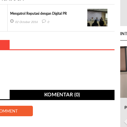
Mengatrol Reputasi dengan Digital PR
02 October 2016
0
IN
KOMENTAR (0)
P
COMMENT