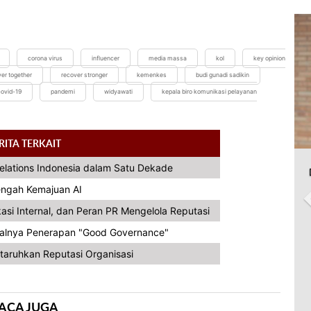
corona virus
influencer
media massa
kol
key opinion
er together
recover stronger
kemenkes
budi gunadi sadikin
covid-19
pandemi
widyawati
kepala biro komunikasi pelayanan
RITA TERKAIT
Relations Indonesia dalam Satu Dekade
Tengah Kemajuan AI
asi Internal, dan Peran PR Mengelola Reputasi
alnya Penerapan "Good Governance"
taruhkan Reputasi Organisasi
ACA JUGA