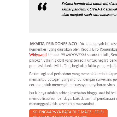
Selama hampir dua tahun ini, sist
akibat pandemi COVID-19. Banyak pe
akan menjadi salah satu bahasan 
JAKARTA, PRINDONESIA.CO -
Ya, ada banyak isu k
(Kemenkes) yang diuraikan oleh Kepala Biro Komunik
Widyawati
kepada
PR INDONESIA
secara tertulis, 
pasokan vaksin global yang tersedia untuk negara be
populasi dunia. Miris. Tapi, begitulah fakta yang terjadi
Belum lagi soal perbedaan yang mencolok terkait kapa
memantau patogen yang muncul dengan surveilans
ge
corona untuk mencegah meluasnya penyebaran virus.
Isu lainnya adalah sektor kesehatan hingga saat ini b
memobilisasi sumber daya, baik dalam hal pendanaan
menanggapi krisis kesehatan masyarakat.
SELENGKAPNYA BACA DI E-MAGZ : EDISI