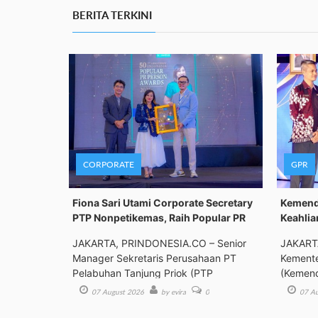
BERITA TERKINI
CORPORATE
GPR
Fiona Sari Utami Corporate Secretary
Kemenda
PTP Nonpetikemas, Raih Popular PR
Keahlia
JAKARTA, PRINDONESIA.CO – Senior
JAKART
Manager Sekretaris Perusahaan PT
Kemente
Pelabuhan Tanjung Priok (PTP
(Kemend
Bimbing
07 August 2026
by evira
0
07 Au