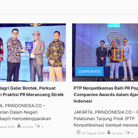
CORPORATE
gri Gelar Bimtek, Perkuat
PTP Nonpetikemas Raih PR Po
n Praktisi PR Merancang Stratk
Companies Awards dalam Aja
Indonesi
A, PRINDONESIA.CO –
rian Dalam Negeri
JAKARTA, PRINDONESIA.CO – 
agri) menyelenggarakan
Pelabuhan Tanjung Priok (PTP
an Tek
Nonpetikemas) kembali menor
gust 2026
by evira
0
pre
07 August 2026
by evira
0