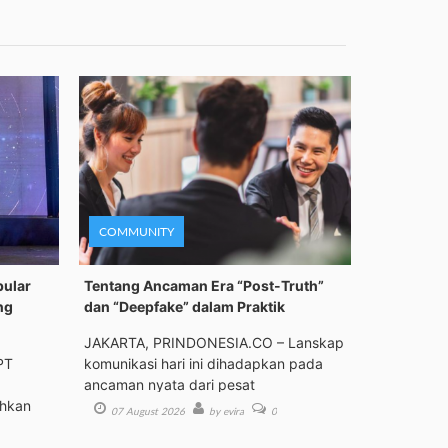
COMMUNITY
pular
Tentang Ancaman Era “Post-Truth”
ng
dan “Deepfake” dalam Praktik
JAKARTA, PRINDONESIA.CO – Lanskap
PT
komunikasi hari ini dihadapkan pada
ancaman nyata dari pesat
ehkan
07 August 2026
by evira
0