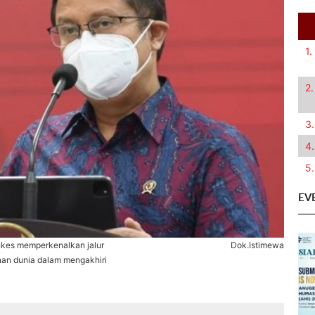
1.
2.
3.
4.
5.
EV
nkes memperkenalkan jalur
Dok.Istimewa
nan dunia dalam mengakhiri