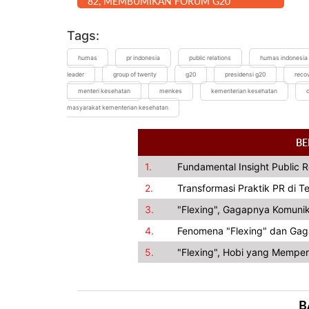
82, MEMBUMIKAN FORUM G20
Tags:
humas
pr indonesia
public relations
humas indonesia
leader
group of twenty
g20
presidensi g20
recov
menteri kesehatan
menkes
kementerian kesehatan
masyarakat kementerian kesehatan
BE
1.
Fundamental Insight Public 
2.
Transformasi Praktik PR di 
3.
"Flexing", Gagapnya Komunik
4.
Fenomena "Flexing" dan Gag
5.
"Flexing", Hobi yang Memper
B