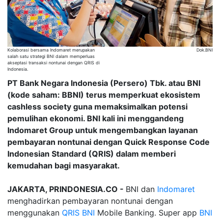
Kolaborasi bersama Indomaret merupakan
Dok.BNI
salah satu strategi BNI dalam memperluas
akseptasi transaksi nontunai dengan QRIS di
Indonesia.
PT Bank Negara Indonesia (Persero) Tbk. atau BNI
(kode saham: BBNI) terus memperkuat ekosistem
cashless society guna memaksimalkan potensi
pemulihan ekonomi. BNI kali ini menggandeng
Indomaret Group untuk mengembangkan layanan
pembayaran nontunai dengan Quick Response Code
Indonesian Standard (QRIS) dalam memberi
kemudahan bagi masyarakat.
JAKARTA, PRINDONESIA.CO -
BNI dan
Indomaret
menghadirkan pembayaran nontunai dengan
menggunakan
QRIS
BNI
Mobile Banking. Super app
BNI