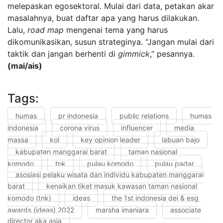
melepaskan egosektoral. Mulai dari data, petakan akar
masalahnya, buat daftar apa yang harus dilakukan.
Lalu,
road map
mengenai tema yang harus
dikomunikasikan, susun strateginya. “Jangan mulai dari
taktik dan jangan berhenti di
gimmick
,” pesannya.
(mai/ais)
Tags:
humas
pr indonesia
public relations
humas
indonesia
corona virus
influencer
media
massa
kol
key opinion leader
labuan bajo
kabupaten manggarai barat
taman nasional
komodo
tnk
pulau komodo
pulau padar
asosiasi pelaku wisata dan individu kabupaten manggarai
barat
kenaikan tiket masuk kawasan taman nasional
komodo (tnk)
ideas
the 1st indonesia dei & esg
awards (ideas) 2022
marsha imaniara
associate
director aka asia