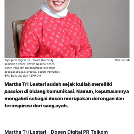
Agar prodi Digital PR Telkom University
Dok.Pribadi
semakin dikenal, Thatha beserta dosen-
dosen yang lain bergabung ke beberapa
asosiasi sebagai anggota, seperti Perhumas
BPC Bandung dan ASPIKOM
Martha Tri Lestari sudah sejak kuliah memiliki
passion
di bidang
k
omunikasi. Namun, keputusannya
mengabdi sebagai dosen merupakan dorongan dan
terinspirasi dari sang ayah.
Martha Tri Lestari - Dosen Digital PR Telkom