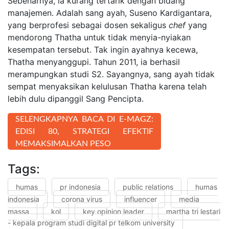
Sebenarnya, ia kurang tertarik dengan bidang
manajemen. Adalah sang ayah, Suseno Kardigantara,
yang berprofesi sebagai dosen sekaligus
chef
yang
mendorong Thatha untuk tidak menyia-nyiakan
kesempatan tersebut. Tak ingin ayahnya kecewa,
Thatha menyanggupi. Tahun 2011, ia berhasil
merampungkan studi S2. Sayangnya, sang ayah tidak
sempat menyaksikan kelulusan Thatha karena telah
lebih dulu dipanggil Sang Pencipta.
SELENGKAPNYA BACA DI E-MAGZ:
EDISI 80, STRATEGI EFEKTIF
MEMAKSIMALKAN PESO
Tags:
humas
pr indonesia
public relations
humas
indonesia
corona virus
influencer
media
massa
kol
key opinion leader
martha tri lestari
- kepala program studi digital pr telkom university