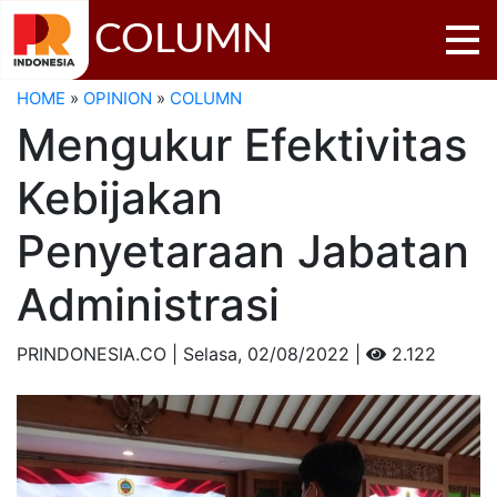
COLUMN
HOME
»
OPINION
»
COLUMN
Mengukur Efektivitas
Kebijakan
Penyetaraan Jabatan
Administrasi
PRINDONESIA.CO | Selasa,
02/08/2022 |
2.122