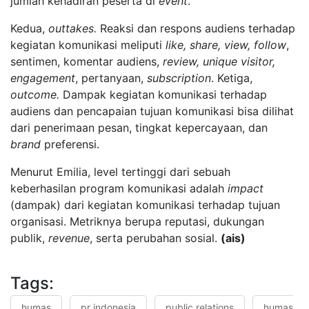
jumlah kehadiran peserta di
event
.
Kedua,
outtakes.
Reaksi dan respons audiens terhadap
kegiatan komunikasi meliputi
like, share, view, follow
,
sentimen, komentar audiens,
review, unique visitor,
engagement
, pertanyaan,
subscription
. Ketiga,
outcome.
Dampak kegiatan komunikasi terhadap
audiens dan pencapaian tujuan komunikasi bisa dilihat
dari penerimaan pesan, tingkat kepercayaan, dan
brand
preferensi.
Menurut Emilia, level tertinggi dari sebuah
keberhasilan program komunikasi adalah
impact
(dampak) dari kegiatan komunikasi terhadap tujuan
organisasi. Metriknya berupa reputasi, dukungan
publik,
revenue
, serta perubahan sosial.
(ais)
Tags:
humas
pr indonesia
public relations
humas