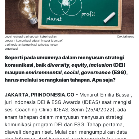
Level tertinggi dari sebuah keberhasilan
Dok.Istimewa
program komunikasi adalah impact (dampak)
dari kegiatan komunikasi terhadap tujuan
organisasi.
Seperti pada umumnya dalam menyusun strategi
komunikasi, baik
diversity, equity, inclusion
(DEI)
maupun
environmental, social, governance
(ESG),
harus melalui serangkaian tahapan. Apa saja?
JAKARTA, PRINDONESIA.CO -
Menurut Emilia Bassar,
juri Indonesia DEI & ESG Awards (IDEAS) saat mengisi
sesi Coaching Clinic IDEAS, Senin (25/4/2022), ada
enam tahapan dalam menyusun menyusun strategi
komunikasi program DEI dan ESG. Tahap pertama,
diawali dengan riset. Mulai dari mengumpulkan data