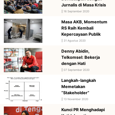
Jurnalis di Masa Krisis
||
16 September 2020
Masa AKB, Momentum
RS Raih Kembali
Kepercayaan Publik
||
31 Agustus 2020
Denny Abidin,
Telkomsel: Bekerja
dengan Hati
||
07 September 2020
Langkah-langkah
Memetakan
“Stakeholder”
||
13 November 2020
Kunci PR Menghadapi