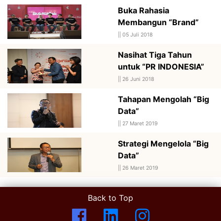
Buka Rahasia
Membangun “Brand”
||
05 Juli 2018
Nasihat Tiga Tahun
untuk “PR INDONESIA”
||
26 Juni 2018
Tahapan Mengolah “Big
Data”
||
27 Maret 2019
Strategi Mengelola “Big
Data”
||
26 Maret 2019
Back to Top