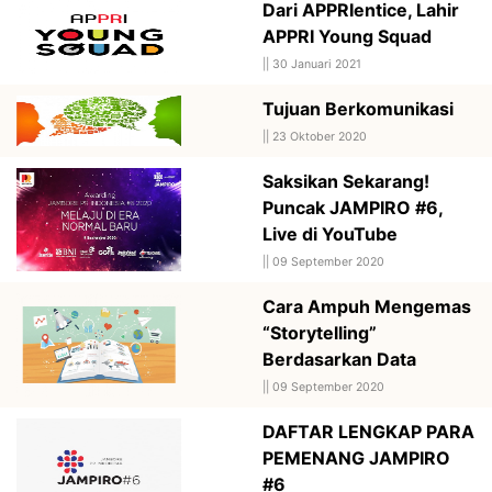
Dari APPRIentice, Lahir
APPRI Young Squad
||
30 Januari 2021
Tujuan Berkomunikasi
||
23 Oktober 2020
Saksikan Sekarang!
Puncak JAMPIRO #6,
Live di YouTube
||
09 September 2020
Cara Ampuh Mengemas
“Storytelling”
Berdasarkan Data
||
09 September 2020
DAFTAR LENGKAP PARA
PEMENANG JAMPIRO
#6