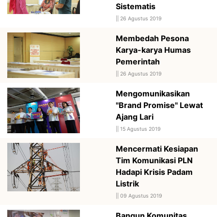
Sistematis
||
26 Agustus 2019
Membedah Pesona
Karya-karya Humas
Pemerintah
||
26 Agustus 2019
Mengomunikasikan
"Brand Promise" Lewat
Ajang Lari
||
15 Agustus 2019
Mencermati Kesiapan
Tim Komunikasi PLN
Hadapi Krisis Padam
Listrik
||
09 Agustus 2019
Bangun Komunitas,