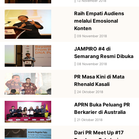
||
13 November 2018
Raih Empati Audiens
melalui Emosional
Konten
||
09 November 2018
JAMPIRO #4 di
Semarang Resmi Dibuka
||
08 November 2018
PR Masa Kini di Mata
Rhenald Kasali
||
24 Oktober 2018
APRN Buka Peluang PR
Berkarier di Australia
||
21 Oktober 2018
Dari PR Meet Up #17