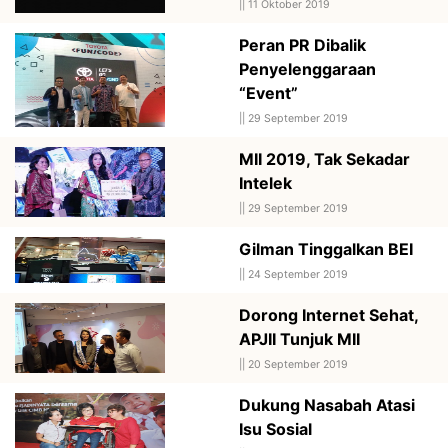
||
11 Oktober 2019
Peran PR Dibalik
Penyelenggaraan
“Event”
||
29 September 2019
MII 2019, Tak Sekadar
Intelek
||
29 September 2019
Gilman Tinggalkan BEI
||
24 September 2019
Dorong Internet Sehat,
APJII Tunjuk MII
||
20 September 2019
Dukung Nasabah Atasi
Isu Sosial