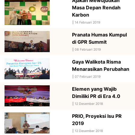
Ajakan Mewujudkan
Masa Depan Rendah
Karbon
||
14 Februari 2019
Pranata Humas Kumpul
di GPR Summit
||
08 Februari 2019
Gaya Walikota Risma
Menarasikan Perubahan
||
07 Februari 2019
Elemen yang Wajib
Dimiliki PR di Era 4.0
||
12 Desember 2018
PRIO, Proyeksi Isu PR
2019
||
12 Desember 2018