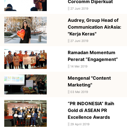
Corcomm Diperkuat
||
27 Juni 2019
Audrey, Group Head of
Communication AirAsia:
"Kerja Keras"
||
27 Juni 2019
Ramadan Momentum
Pererat “Engagement”
||
14 Mei 2019
Mengenal "Content
Marketing"
||
03 Mei 2019
“PR INDONESIA” Raih
Gold di ASEAN PR
Excellence Awards
||
29 April 2019