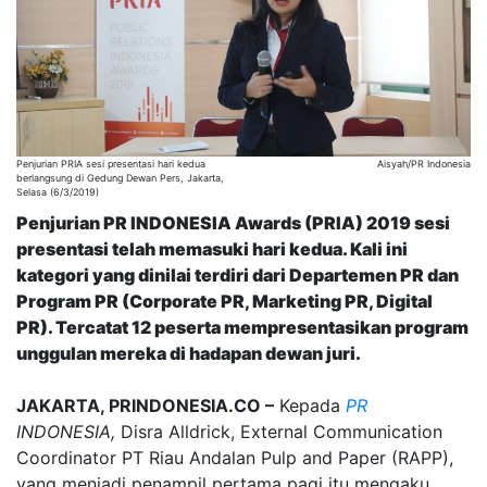
Penjurian PRIA sesi presentasi hari kedua
Aisyah/PR Indonesia
berlangsung di Gedung Dewan Pers, Jakarta,
Selasa (6/3/2019)
Penjurian PR INDONESIA Awards (PRIA) 2019 sesi
presentasi telah memasuki hari kedua. Kali ini
kategori yang dinilai terdiri dari Departemen PR dan
Program PR (Corporate PR, Marketing PR, Digital
PR). Tercatat 12 peserta mempresentasikan program
unggulan mereka di hadapan dewan juri.
JAKARTA, PRINDONESIA.CO –
Kepada
PR
INDONESIA,
Disra Alldrick, External Communication
Coordinator PT Riau Andalan Pulp and Paper (RAPP),
yang menjadi penampil pertama pagi itu mengaku