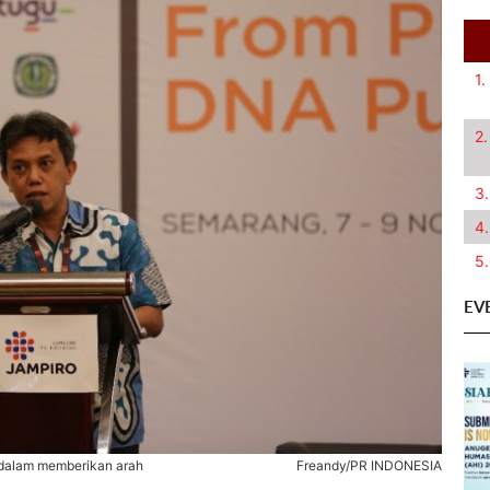
1.
2.
3.
4.
5.
EV
i dalam memberikan arah
Freandy/PR INDONESIA