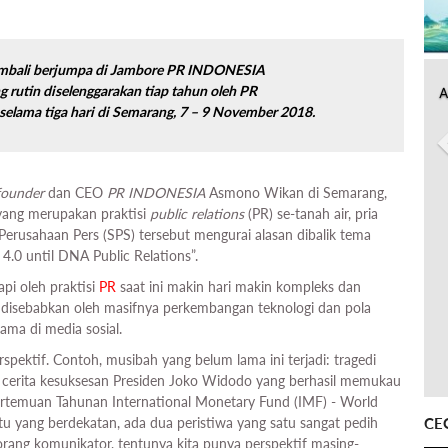
kembali berjumpa di Jambore PR INDONESIA
g rutin diselenggarakan tiap tahun oleh
PR
A
 selama tiga hari di Semarang, 7 – 9 November 2018.
founder
dan CEO
PR INDONESIA
Asmono Wikan di Semarang,
 yang merupakan praktisi
public relations
(PR) se-tanah air, pria
 Perusahaan Pers (SPS) tersebut mengurai alasan dibalik tema
4.0 until DNA Public Relations”.
pi oleh praktisi
PR
saat ini makin hari makin kompleks dan
ain disebabkan oleh masifnya perkembangan teknologi dan pola
ama di media sosial.
erspektif. Contoh, musibah yang belum lama ini terjadi: tragedi
uga cerita kesuksesan Presiden Joko Widodo yang berhasil memukau
ertemuan Tahunan International Monetary Fund (IMF) - World
CE
tu yang berdekatan, ada dua peristiwa yang satu sangat pedih
rang komunikator, tentunya kita punya perspektif masing-