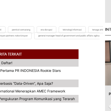
IN
#4
pemkot semarang
era disrupsi
teknologi informasi
tenaga ahli
iroyan partners noke kiroyan
general manager head of government and public affairs ogilvy
RITA TERKAIT
 Daftar!
a Pertama PR INDONESIA Rookie Stars
erbasis “Data-Driven”, Apa Saja?
ternational Menerapkan AMEC Framework
P
engukuran Program Komunikasi yang Terarah