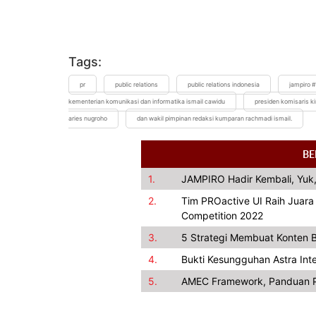
Tags:
pr
public relations
public relations indonesia
jampiro 
kementerian komunikasi dan informatika ismail cawidu
presiden komisaris k
aries nugroho
dan wakil pimpinan redaksi kumparan rachmadi ismail.
BE
1.
JAMPIRO Hadir Kembali, Yuk,
2.
Tim PROactive UI Raih Juar
Competition 2022
3.
5 Strategi Membuat Konten B
4.
Bukti Kesungguhan Astra In
5.
AMEC Framework, Panduan P