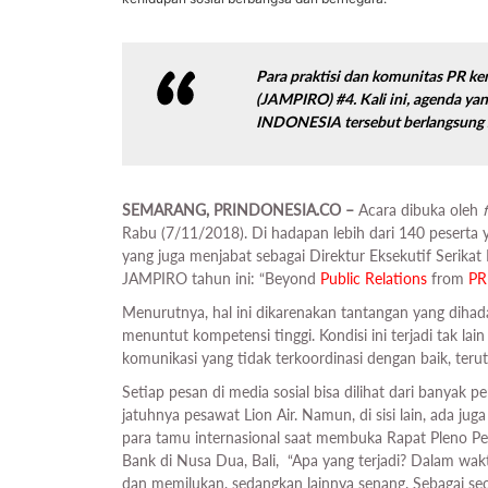
Para praktisi dan komunitas PR 
(JAMPIRO) #4. Kali ini, agenda yan
INDONESIA
tersebut berlangsung
SEMARANG, PRINDONESIA.CO –
Acara dibuka oleh
Rabu (7/11/2018). Di hadapan lebih dari 140 peserta
yang juga menjabat sebagai Direktur Eksekutif Serikat
JAMPIRO tahun ini: “Beyond
Public Relations
from
PR
Menurutnya, hal ini dikarenakan tantangan yang dihada
menuntut kompetensi tinggi. Kondisi ini terjadi tak l
komunikasi yang tidak terkoordinasi dengan baik, terut
Setiap pesan di media sosial bisa dilihat dari banyak p
jatuhnya pesawat Lion Air. Namun, di sisi lain, ada j
para tamu internasional saat membuka Rapat Pleno P
Bank di Nusa Dua, Bali, “Apa yang terjadi? Dalam wak
dan memilukan, sedangkan lainnya senang. Sebagai seo