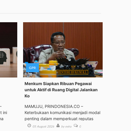
GPR
Menkum Siapkan Ribuan Pegawai
untuk Aktif di Ruang Digital Jalankan
Ko
–
MAMUJU, PRINDONESIA.CO –
 ini
Keterbukaan komunikasi menjadi modal
ma
penting dalam memperkuat reputas
05 August 2026
by evira
0