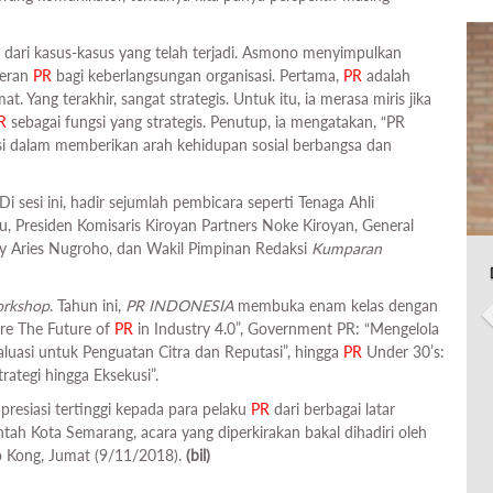
 dari kasus-kasus yang telah terjadi. Asmono menyimpulkan
peran
PR
bagi keberlangsungan organisasi. Pertama,
PR
adalah
. Yang terakhir, sangat strategis. Untuk itu, ia merasa miris jika
R
sebagai fungsi yang strategis. Penutup, ia mengatakan, “PR
busi dalam memberikan arah kehidupan sosial berbangsa dan
 Di sesi ini, hadir sejumlah pembicara seperti Tenaga Ahli
, Presiden Komisaris Kiroyan Partners Noke Kiroyan, General
y Aries Nugroho, dan Wakil Pimpinan Redaksi
Kumparan
rkshop
. Tahun ini,
PR INDONESIA
membuka enam kelas dengan
ure The Future of
PR
in Industry 4.0”, Government PR: “Mengelola
valuasi untuk Penguatan Citra dan Reputasi”, hingga
PR
Under 30’s:
rategi hingga Eksekusi”.
resiasi tertinggi kepada para pelaku
PR
dari berbagai latar
tah Kota Semarang, acara yang diperkirakan bakal dihadiri oleh
o Kong, Jumat (9/11/2018).
(bil)