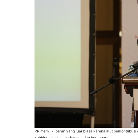
PR memiliki peran yang luar biasa karena ikut berkontribus
kehidupan sosial berbangsa dan bernegara.