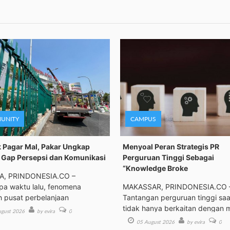
UNITY
CAMPUS
 Pagar Mal, Pakar Ungkap
Menyoal Peran Strategis PR
Gap Persepsi dan Komunikasi
Perguruan Tinggi Sebagai
“Knowledge Broke
A, PRINDONESIA.CO –
a waktu lalu, fenomena
MAKASSAR, PRINDONESIA.CO 
h pusat perbelanjaan
Tantangan perguruan tinggi saat
tidak hanya berkaitan dengan 
gust 2026
by evira
0
05 August 2026
by evira
0