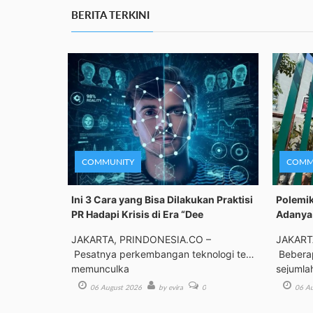
BERITA TERKINI
COMMUNITY
COMM
Ini 3 Cara yang Bisa Dilakukan Praktisi
Polemik
PR Hadapi Krisis di Era “Dee
Adanya 
JAKARTA, PRINDONESIA.CO –
JAKART
Pesatnya perkembangan teknologi telah
Beberap
memunculka
sejumla
06 August 2026
by evira
0
06 Au