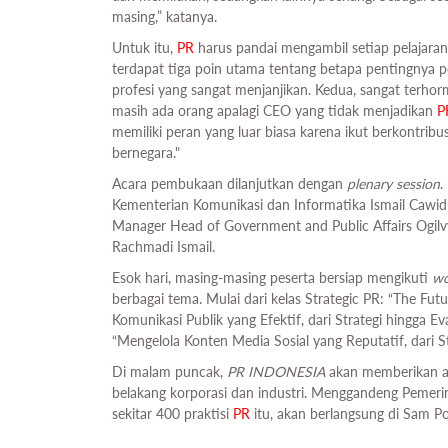
masing,” katanya.
Untuk itu,
PR
harus pandai mengambil setiap pelajaran
terdapat tiga poin utama tentang betapa pentingnya 
profesi yang sangat menjanjikan. Kedua, sangat terhormat
masih ada orang apalagi CEO yang tidak menjadikan
P
memiliki peran yang luar biasa karena ikut berkontri
bernegara."
Acara pembukaan dilanjutkan dengan
plenary session
.
Kementerian Komunikasi dan Informatika Ismail Cawidu
Manager Head of Government and Public Affairs Ogilv
Rachmadi Ismail.
Esok hari, masing-masing peserta bersiap mengikuti
wo
berbagai tema. Mulai dari kelas Strategic PR: “The Fut
Komunikasi Publik yang Efektif, dari Strategi hingga E
“Mengelola Konten Media Sosial yang Reputatif, dari St
Di malam puncak,
PR INDONESIA
akan memberikan ap
belakang korporasi dan industri. Menggandeng Pemerin
sekitar 400 praktisi
PR
itu, akan berlangsung di Sam P