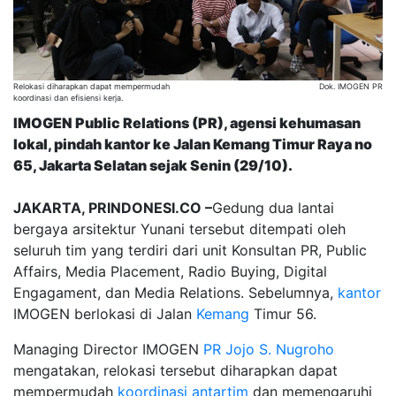
Relokasi diharapkan dapat mempermudah
Dok. IMOGEN PR
koordinasi dan efisiensi kerja.
IMOGEN Public Relations (PR), agensi kehumasan
lokal, pindah kantor ke Jalan Kemang Timur Raya no
65, Jakarta Selatan sejak Senin (29/10).
JAKARTA, PRINDONESI.CO –
Gedung dua lantai
bergaya arsitektur Yunani tersebut ditempati oleh
seluruh tim yang terdiri dari unit Konsultan PR, Public
Affairs, Media Placement, Radio Buying, Digital
Engagament, dan Media Relations. Sebelumnya,
kantor
IMOGEN berlokasi di Jalan
Kemang
Timur 56.
Managing Director IMOGEN
PR
Jojo S. Nugroho
mengatakan, relokasi tersebut diharapkan dapat
mempermudah
koordinasi antartim
dan memengaruhi