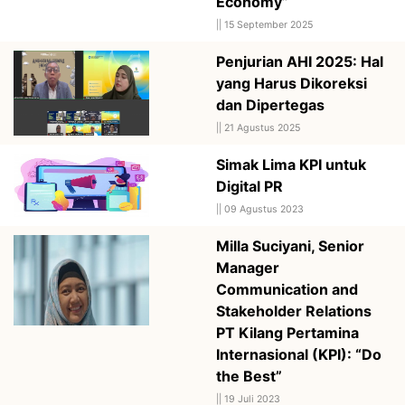
Economy”
||
15 September 2025
Penjurian AHI 2025: Hal
yang Harus Dikoreksi
dan Dipertegas
||
21 Agustus 2025
Simak Lima KPI untuk
Digital PR
||
09 Agustus 2023
Milla Suciyani, Senior
Manager
Communication and
Stakeholder Relations
PT Kilang Pertamina
Internasional (KPI): “Do
the Best”
||
19 Juli 2023