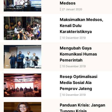
Medsos
||
27 Januari 2020
Maksimalkan Medsos,
Kenali Dulu
Karakteristiknya
||
10 Desember 2019
Mengubah Gaya
Komunikasi Humas
Pemerintah
||
10 Desember 2019
Resep Optimalisasi
Media Sosial Ala
Pemprov Jateng
||
10 Desember 2019
Panduan Krisis: Jangan
Tunggu Krisis