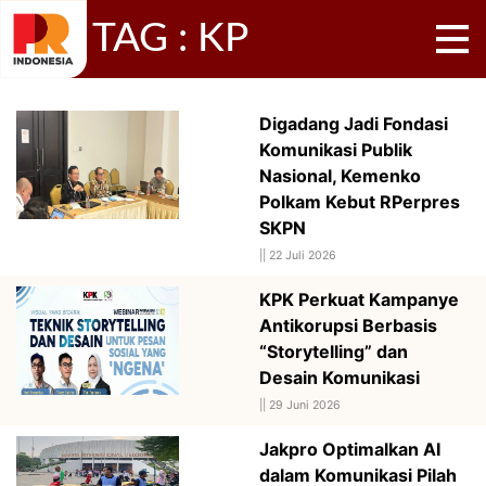
TAG : KP
Digadang Jadi Fondasi
Komunikasi Publik
Nasional, Kemenko
Polkam Kebut RPerpres
SKPN
||
22 Juli 2026
KPK Perkuat Kampanye
Antikorupsi Berbasis
“Storytelling” dan
Desain Komunikasi
||
29 Juni 2026
Jakpro Optimalkan AI
dalam Komunikasi Pilah