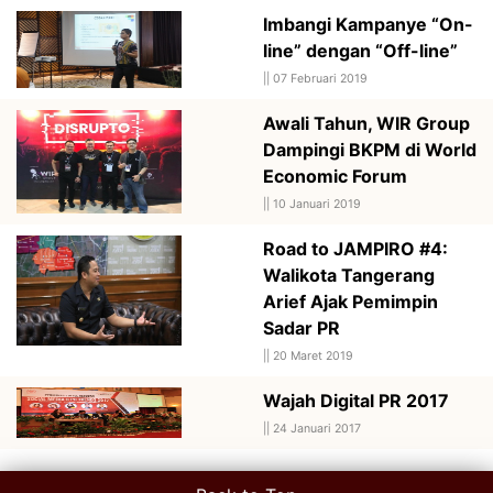
Imbangi Kampanye “On-
line” dengan “Off-line”
||
07 Februari 2019
Awali Tahun, WIR Group
Dampingi BKPM di World
Economic Forum
||
10 Januari 2019
Road to JAMPIRO #4:
Walikota Tangerang
Arief Ajak Pemimpin
Sadar PR
||
20 Maret 2019
Wajah Digital PR 2017
||
24 Januari 2017