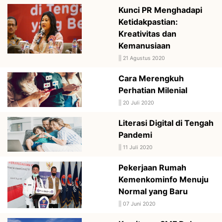
Kunci PR Menghadapi
Ketidakpastian:
Kreativitas dan
Kemanusiaan
||
21 Agustus 2020
Cara Merengkuh
Perhatian Milenial
||
20 Juli 2020
Literasi Digital di Tengah
Pandemi
||
11 Juli 2020
Pekerjaan Rumah
Kemenkominfo Menuju
Normal yang Baru
||
07 Juni 2020