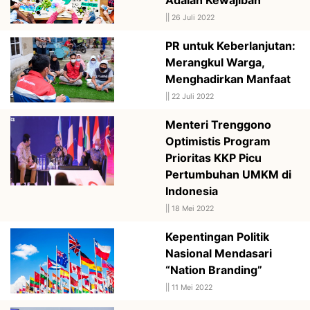
||
26 Juli 2022
PR untuk Keberlanjutan:
Merangkul Warga,
Menghadirkan Manfaat
||
22 Juli 2022
Menteri Trenggono
Optimistis Program
Prioritas KKP Picu
Pertumbuhan UMKM di
Indonesia
||
18 Mei 2022
Kepentingan Politik
Nasional Mendasari
“Nation Branding”
||
11 Mei 2022