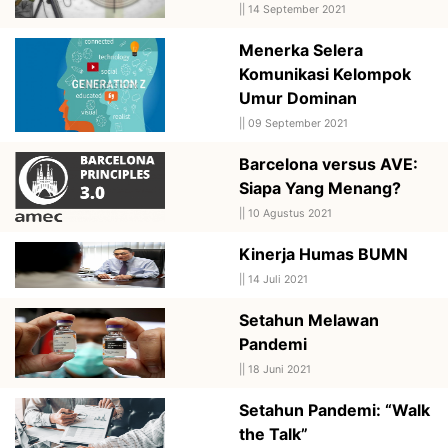
||
14 September 2021
Menerka Selera
Komunikasi Kelompok
Umur Dominan
||
09 September 2021
Barcelona versus AVE:
Siapa Yang Menang?
||
10 Agustus 2021
Kinerja Humas BUMN
||
14 Juli 2021
Setahun Melawan
Pandemi
||
18 Juni 2021
Setahun Pandemi: “Walk
the Talk”