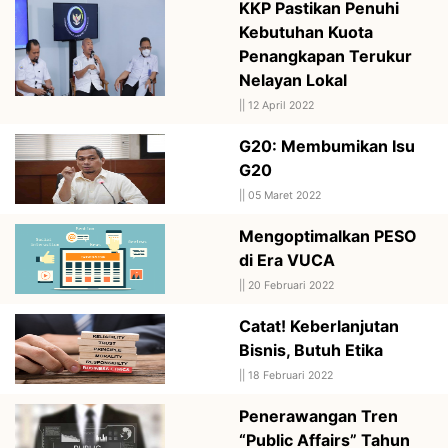
KKP Pastikan Penuhi
Kebutuhan Kuota
Penangkapan Terukur
Nelayan Lokal
||
12 April 2022
G20: Membumikan Isu
G20
||
05 Maret 2022
Mengoptimalkan PESO
di Era VUCA
||
20 Februari 2022
Catat! Keberlanjutan
Bisnis, Butuh Etika
||
18 Februari 2022
Penerawangan Tren
“Public Affairs” Tahun