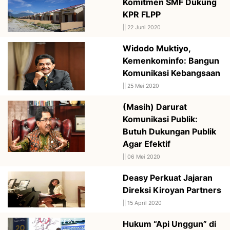
Komitmen SMF Dukung
KPR FLPP
||
22 Juni 2020
Widodo Muktiyo,
Kemenkominfo: Bangun
Komunikasi Kebangsaan
||
25 Mei 2020
(Masih) Darurat
Komunikasi Publik:
Butuh Dukungan Publik
Agar Efektif
||
06 Mei 2020
Deasy Perkuat Jajaran
Direksi Kiroyan Partners
||
15 April 2020
Hukum “Api Unggun” di