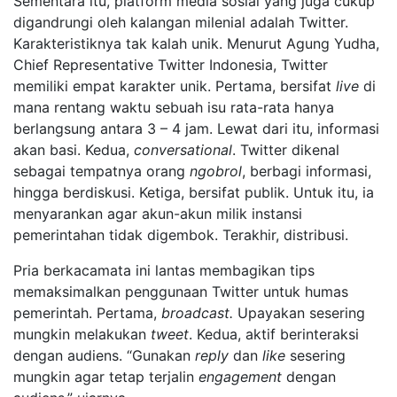
Sementara itu, platform media sosial yang juga cukup
digandrungi oleh kalangan milenial adalah Twitter.
Karakteristiknya tak kalah unik. Menurut Agung Yudha,
Chief Representative Twitter Indonesia, Twitter
memiliki empat karakter unik. Pertama, bersifat
live
di
mana rentang waktu sebuah isu rata-rata hanya
berlangsung antara 3 – 4 jam. Lewat dari itu, informasi
akan basi. Kedua,
conversational
. Twitter dikenal
sebagai tempatnya orang
ngobrol
, berbagi informasi,
hingga berdiskusi. Ketiga, bersifat publik. Untuk itu, ia
menyarankan agar akun-akun milik instansi
pemerintahan tidak digembok. Terakhir, distribusi.
Pria berkacamata ini lantas membagikan tips
memaksimalkan penggunaan Twitter untuk humas
pemerintah. Pertama,
broadcast.
Upayakan sesering
mungkin melakukan
tweet
. Kedua, aktif berinteraksi
dengan audiens. “Gunakan
reply
dan
like
sesering
mungkin agar tetap terjalin
engagement
dengan