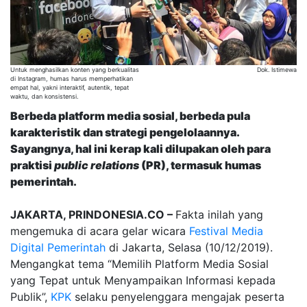
Untuk menghasilkan konten yang berkualitas
Dok. Istimewa
di Instagram, humas harus memperhatikan
empat hal, yakni interaktif, autentik, tepat
waktu, dan konsistensi.
Berbeda platform media sosial, berbeda pula
karakteristik dan strategi pengelolaannya.
Sayangnya, hal ini kerap kali dilupakan oleh para
praktisi
public relations
(PR), termasuk humas
pemerintah.
JAKARTA, PRINDONESIA.CO –
Fakta inilah yang
mengemuka di acara gelar wicara
Festival Media
Digital Pemerintah
di Jakarta, Selasa (10/12/2019).
Mengangkat tema “Memilih Platform Media Sosial
yang Tepat untuk Menyampaikan Informasi kepada
Publik”,
KPK
selaku penyelenggara mengajak peserta