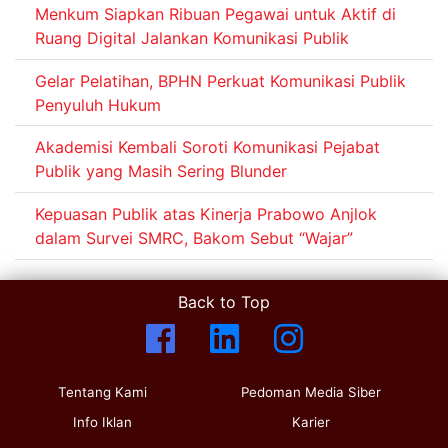
Menkum Siapkan Ribuan Pegawai untuk Aktif di
Ruang Digital Jalankan Komunikasi Publik
Gelar Pelatihan, BPHN Perkuat Komunikasi Publik
Penyuluh Hukum
Akademisi Kembali Soroti Komunikasi Pejabat
Publik yang Masih Sering Blunder
Kepuasan Publik atas Kinerja Prabowo Anjlok
dalam Survei SMRC, Bakom Sebut “Wajar”
Back to Top
Tentang Kami
Pedoman Media Siber
Info Iklan
Karier