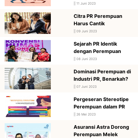
||
11 Juni 2023
Citra PR Perempuan
Harus Cantik
||
09 Juni 2023
Sejarah PR Identik
dengan Perempuan
||
08 Juni 2023
Dominasi Perempuan di
Industri PR, Benarkah?
||
07 Juni 2023
Pergeseran Stereotipe
Perempuan dalam PR
||
26 Mei 2023
Asuransi Astra Dorong
Perempuan Melek