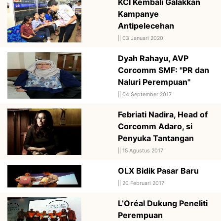
KCI Kembali Galakkan
Kampanye
Antipelecehan
||
03 Januari 2020
Dyah Rahayu, AVP
Corcomm SMF: "PR dan
Naluri Perempuan"
||
04 September 2017
Febriati Nadira, Head of
Corcomm Adaro, si
Penyuka Tantangan
||
15 Agustus 2017
OLX Bidik Pasar Baru
||
20 Februari 2017
L’Oréal Dukung Peneliti
Perempuan