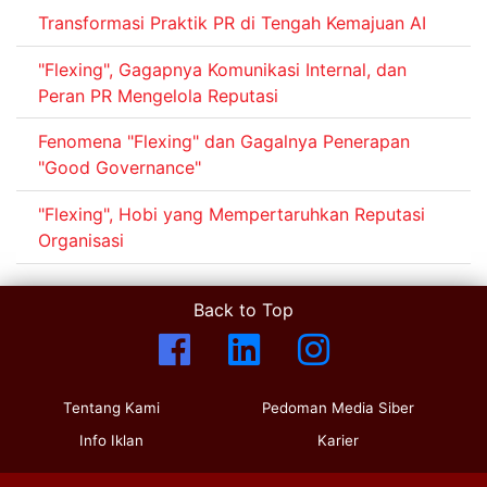
Transformasi Praktik PR di Tengah Kemajuan AI
"Flexing", Gagapnya Komunikasi Internal, dan
Peran PR Mengelola Reputasi
Fenomena "Flexing" dan Gagalnya Penerapan
"Good Governance"
"Flexing", Hobi yang Mempertaruhkan Reputasi
Organisasi
Back to Top
Tentang Kami
Pedoman Media Siber
Info Iklan
Karier