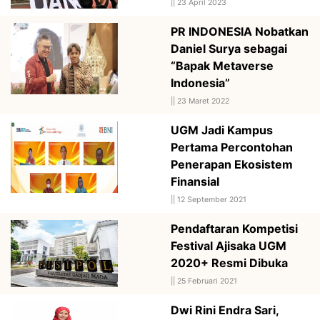
||
23 April 2023
PR INDONESIA Nobatkan
Daniel Surya sebagai
“Bapak Metaverse
Indonesia”
||
23 Maret 2022
UGM Jadi Kampus
Pertama Percontohan
Penerapan Ekosistem
Finansial
||
12 September 2021
Pendaftaran Kompetisi
Festival Ajisaka UGM
2020+ Resmi Dibuka
||
25 Februari 2021
Dwi Rini Endra Sari,