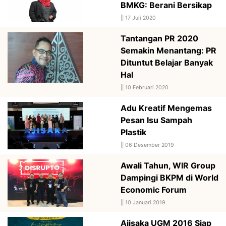
BMKG: Berani Bersikap
||
17 Juli 2020
Tantangan PR 2020
Semakin Menantang: PR
Dituntut Belajar Banyak
Hal
||
10 Februari 2020
Adu Kreatif Mengemas
Pesan Isu Sampah
Plastik
||
06 Desember 2019
Awali Tahun, WIR Group
Dampingi BKPM di World
Economic Forum
||
10 Januari 2019
Ajisaka UGM 2016 Siap