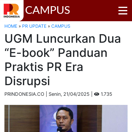
CAMPUS
HOME
»
PR UPDATE
»
CAMPUS
UGM Luncurkan Dua
“E-book” Panduan
Praktis PR Era
Disrupsi
PRINDONESIA.CO | Senin,
21/04/2025 |
1.735