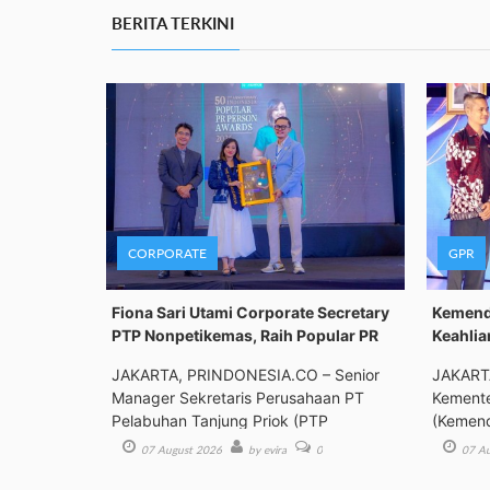
BERITA TERKINI
CORPORATE
GPR
Fiona Sari Utami Corporate Secretary
Kemenda
PTP Nonpetikemas, Raih Popular PR
Keahlia
JAKARTA, PRINDONESIA.CO – Senior
JAKART
Manager Sekretaris Perusahaan PT
Kemente
Pelabuhan Tanjung Priok (PTP
(Kemend
Bimbing
07 August 2026
by evira
0
07 Au