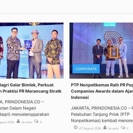
CORPORATE
gri Gelar Bimtek, Perkuat
PTP Nonpetikemas Raih PR Po
n Praktisi PR Merancang Stratk
Companies Awards dalam Aja
Indonesi
A, PRINDONESIA.CO –
rian Dalam Negeri
JAKARTA, PRINDONESIA.CO – 
agri) menyelenggarakan
Pelabuhan Tanjung Priok (PTP
an Tek
Nonpetikemas) kembali menor
gust 2026
by evira
0
pre
07 August 2026
by evira
0