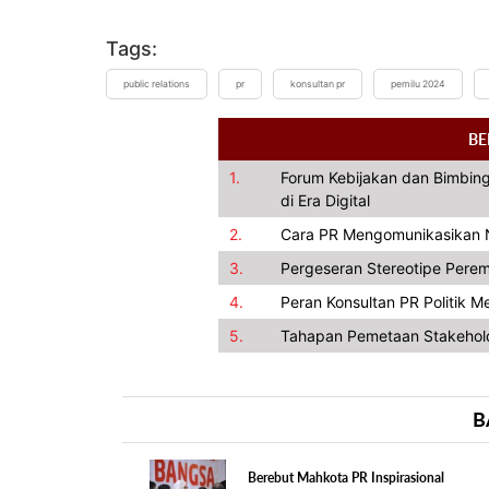
Tags:
public relations
pr
konsultan pr
pemilu 2024
BE
1.
Forum Kebijakan dan Bimbing
di Era Digital
2.
Cara PR Mengomunikasikan Nil
3.
Pergeseran Stereotipe Pere
4.
Peran Konsultan PR Politik 
5.
Tahapan Pemetaan Stakehol
B
Berebut Mahkota PR Inspirasional