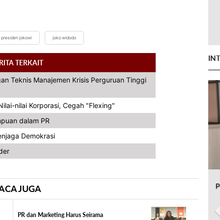
presiden jokowi
joko widodo
IN
RITA TERKAIT
an Teknis Manajemen Krisis Perguruan Tinggi
ai-nilai Korporasi, Cegah "Flexing"
mpuan dalam PR
Menjaga Demokrasi
der
P
ACA JUGA
PR dan Marketing Harus Seirama