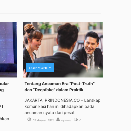
COMMUNITY
pular
Tentang Ancaman Era “Post-Truth”
ng
dan “Deepfake” dalam Praktik
JAKARTA, PRINDONESIA.CO – Lanskap
PT
komunikasi hari ini dihadapkan pada
ancaman nyata dari pesat
ehkan
07 August 2026
by evira
0