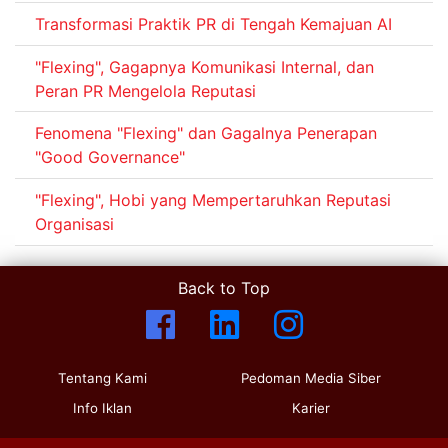
Transformasi Praktik PR di Tengah Kemajuan AI
"Flexing", Gagapnya Komunikasi Internal, dan
Peran PR Mengelola Reputasi
Fenomena "Flexing" dan Gagalnya Penerapan
"Good Governance"
"Flexing", Hobi yang Mempertaruhkan Reputasi
Organisasi
Back to Top
Tentang Kami
Pedoman Media Siber
Info Iklan
Karier