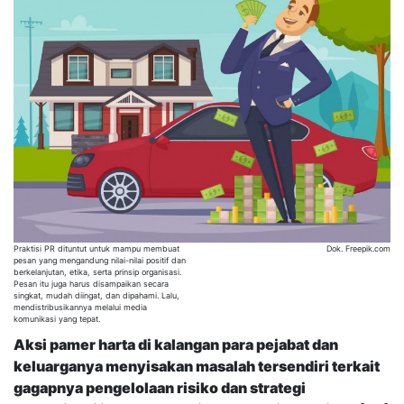
Praktisi PR dituntut untuk mampu membuat
Dok. Freepik.com
pesan yang mengandung nilai-nilai positif dan
berkelanjutan, etika, serta prinsip organisasi.
Pesan itu juga harus disampaikan secara
singkat, mudah diingat, dan dipahami. Lalu,
mendistribusikannya melalui media
komunikasi yang tepat.
Aksi pamer harta di kalangan para pejabat dan
keluarganya menyisakan masalah tersendiri terkait
gagapnya pengelolaan risiko dan strategi