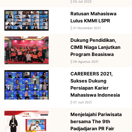
||
05 Juli 2023
Ratusan Mahasiswa
Lulus KMMI LSPR
||
01 November 2021
Dukung Pendidikan,
CIMB Niaga Lanjutkan
Program Beasiswa
||
06 Agustus 2021
CAREREERS 2021,
Sukses Dukung
Persiapan Karier
Mahasiswa Indonesia
||
07 Juni 2021
Menjelajahi Pariwisata
bersama The 9th
Padjadjaran PR Fair