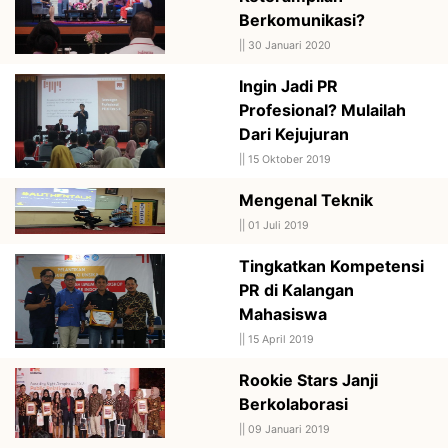
Berkomunikasi?
||
30 Januari 2020
Ingin Jadi PR
Profesional? Mulailah
Dari Kejujuran
||
15 Oktober 2019
Mengenal Teknik
||
01 Juli 2019
Tingkatkan Kompetensi
PR di Kalangan
Mahasiswa
||
15 April 2019
Rookie Stars Janji
Berkolaborasi
||
09 Januari 2019