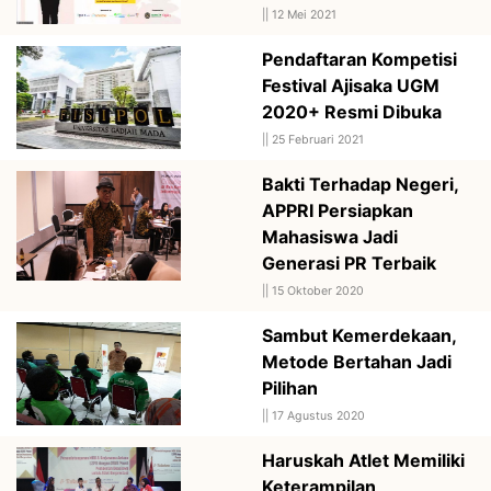
||
12 Mei 2021
Pendaftaran Kompetisi
Festival Ajisaka UGM
2020+ Resmi Dibuka
||
25 Februari 2021
Bakti Terhadap Negeri,
APPRI Persiapkan
Mahasiswa Jadi
Generasi PR Terbaik
||
15 Oktober 2020
Sambut Kemerdekaan,
Metode Bertahan Jadi
Pilihan
||
17 Agustus 2020
Haruskah Atlet Memiliki
Keterampilan