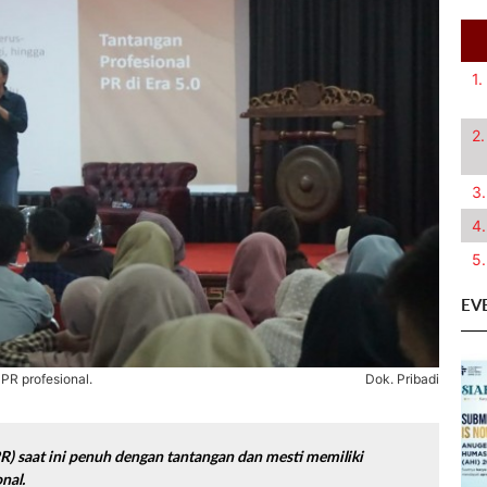
1.
2.
3.
4.
5.
EV
i PR profesional.
Dok. Pribadi
R) saat ini penuh dengan tantangan dan mesti memiliki
onal.