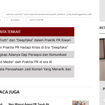
seminar nasional "how to become professional public relations" yang diselenggarakan oleh
i
di cirebon
senin (7/10/19).
IN
RITA TERKAIT
ruth” dan “Deepfake” dalam Praktik PR Kiwari
n Praktisi PR Hadapi Krisis di Era “Deepfake”
ngkap Adanya Gap Persepsi dan Komunikasi
Media” oleh Praktisi PR di era AI
Data Perusahaan Jadi Konten Yang Menarik dan
P
ACA JUGA
al:
Vero Warnai Agensi PR Tanah Air