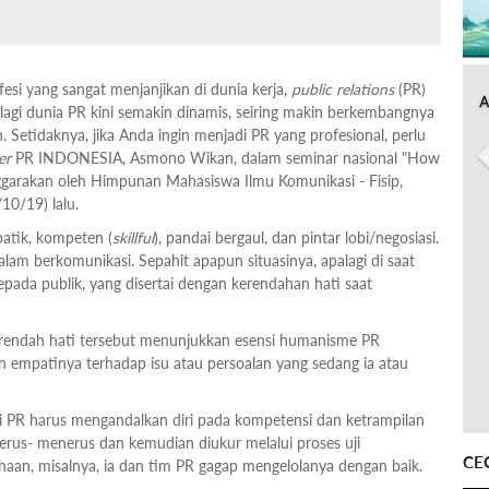
fesi yang sangat menjanjikan di dunia kerja,
public
relations
(PR)
A
lagi dunia PR kini semakin dinamis, seiring makin berkembangnya
 Setidaknya, jika Anda ingin menjadi PR yang profesional, perlu
er
PR INDONESIA, Asmono Wikan, dalam seminar nasional "How
nggarakan oleh Himpunan Mahasiswa Ilmu Komunikasi - Fisip,
10/19) lalu.
patik, kompeten (
skillful
), pandai bergaul, dan pintar lobi/negosiasi.
am berkomunikasi. Sepahit apapun situasinya, apalagi di saat
epada publik, yang disertai dengan kerendahan hati saat
 rendah hati tersebut menunjukkan esensi humanisme PR
n empatinya terhadap isu atau persoalan yang sedang ia atau
isi PR harus mengandalkan diri pada kompetensi dan ketrampilan
 terus- menerus dan kemudian diukur melalui proses uji
CE
haan, misalnya, ia dan tim PR gagap mengelolanya dengan baik.