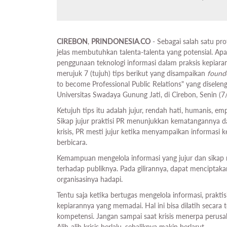
CIREBON
,
PRINDONESIA
.
CO
- Sebagai salah satu pro
jelas membutuhkan talenta-talenta yang potensial. Apa
penggunaan teknologi informasi dalam praksis kepiaran.
merujuk 7 (tujuh) tips berikut yang disampaikan
found
to become Professional Public Relations" yang disele
Universitas Swadaya Gunung Jati, di Cirebon, Senin (7/
Ketujuh tips itu adalah jujur, rendah hati, humanis, em
Sikap jujur praktisi PR menunjukkan kematangannya dal
krisis, PR mesti jujur ketika menyampaikan informasi k
berbicara.
Kemampuan mengelola informasi yang jujur dan sikap
terhadap publiknya. Pada gilirannya, dapat menciptaka
organisasinya hadapi.
Tentu saja ketika bertugas mengelola informasi, prakt
kepiarannya yang memadai. Hal ini bisa dilatih secara
kompetensi. Jangan sampai saat krisis menerpa perusa
Alih-alih krisis berlalu, sebaliknya makin berlarut.