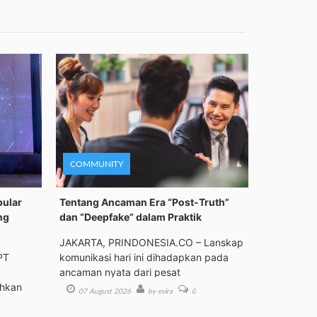
COMMUNITY
pular
Tentang Ancaman Era “Post-Truth”
ng
dan “Deepfake” dalam Praktik
JAKARTA, PRINDONESIA.CO – Lanskap
PT
komunikasi hari ini dihadapkan pada
ancaman nyata dari pesat
ehkan
07 August 2026
by evira
0