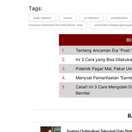
Tags:
public relations
humas
pr indonesia
pr profesional
himpunan mahasiswa ilmu komunikasi - fisip
universitas swadaya gunung jat
BE
1.
Tentang Ancaman Era “Post-T
2.
Ini 3 Cara yang Bisa Dilakuka
3.
Polemik Pagar Mal, Pakar U
4.
Menyoal Pemanfaatan “Earned 
5.
Catat! Ini 3 Cara Mengolah 
Bernilai
B
Saatnya Optimalisasi Teknologi Data Digit