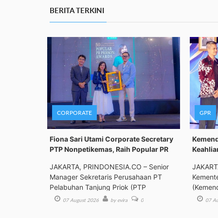
BERITA TERKINI
CORPORATE
GPR
Fiona Sari Utami Corporate Secretary
Kemenda
PTP Nonpetikemas, Raih Popular PR
Keahlia
JAKARTA, PRINDONESIA.CO – Senior
JAKART
Manager Sekretaris Perusahaan PT
Kemente
Pelabuhan Tanjung Priok (PTP
(Kemend
Bimbing
07 August 2026
by evira
0
07 Au