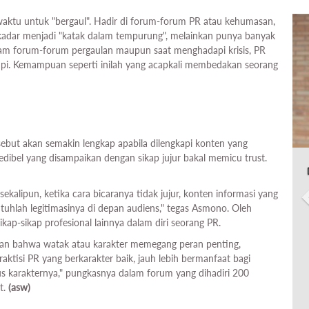
 waktu untuk "bergaul". Hadir di forum-forum PR atau kehumasan,
k sekadar menjadi "katak dalam tempurung", melainkan punya banyak
am forum-forum pergaulan maupun saat menghadapi krisis, PR
i. Kemampuan seperti inilah yang acapkali membedakan seorang
rsebut akan semakin lengkap apabila dilengkapi konten yang
edibel yang disampaikan dengan sikap jujur bakal memicu trust.
kalipun, ketika cara bicaranya tidak jujur, konten informasi yang
tuhlah legitimasinya di depan audiens," tegas Asmono. Oleh
sikap-sikap profesional lainnya dalam diri seorang PR.
an bahwa watak atau karakter memegang peran penting,
aktisi PR yang berkarakter baik, jauh lebih bermanfaat bagi
s karakternya," pungkasnya dalam forum yang dihadiri 200
t.
(a
sw)