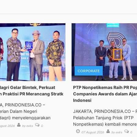
CORPORATE
gri Gelar Bimtek, Perkuat
PTP Nonpetikemas Raih PR Po
n Praktisi PR Merancang Stratk
Companies Awards dalam Aja
Indonesi
A, PRINDONESIA.CO –
rian Dalam Negeri
JAKARTA, PRINDONESIA.CO – 
agri) menyelenggarakan
Pelabuhan Tanjung Priok (PTP
an Tek
Nonpetikemas) kembali menor
gust 2026
by evira
0
pre
07 August 2026
by evira
0