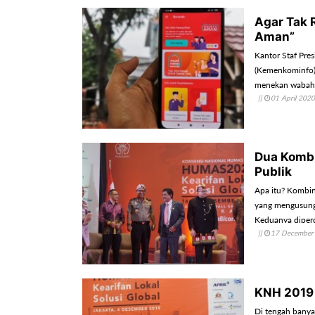
Agar Tak 
Aman”
Kantor Staf Pre
(Kemenkominfo) 
menekan wabah
||
01 April 2020
Dua Kombi
Publik
Apa itu? Kombi
yang mengusung 
Keduanya diper
||
17 December
KNH 2019 
Di tengah banyak