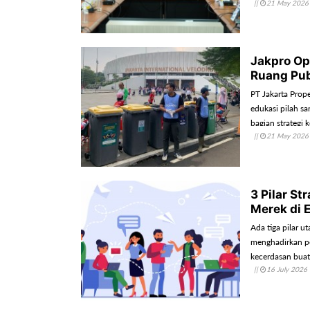
||
21 May 2026
Jakpro Op
Ruang Pub
PT Jakarta Prope
edukasi pilah sa
bagian strategi
||
21 May 2026
terhadap pengel
3 Pilar S
Merek di E
Ada tiga pilar
menghadirkan pe
kecerdasan buat
||
16 July 2026