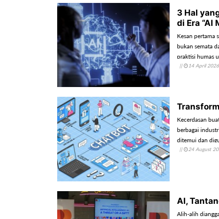
3 Hal yan
di Era “AI
Kesan pertama s
bukan semata da
praktisi humas u
||
14 April 2026
Transform
Kecerdasan buata
berbagai indust
ditemui dan dig
||
24 August 2
AI, Tanta
Alih-alih diangg