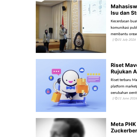
Mahasisw
Isu dan S
Kecerdasan buata
komunikasi publ
membantu organi
||
01 July 2026
akurat.
Riset Mav
Rujukan AI
Riset terbaru 
platform marketp
perubahan pentin
||
11 June 2026
era generative AI
Meta PHK 
Zuckerber