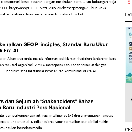
5.
 transformasi besar-besaran dengan melakukan pemutusan hubungan kerja
 8.000 karyawannya. CEO Meta Mark Zuckerberg mengakui buruknya
EV
rnal perusahaan dalam menerapkan kebijakan tersebut.
enalkan GEO Principles, Standar Baru Ukur
i Era AI
ran AI sebagai pintu masuk informasi publik menghadirkan tantangan baru
an reputasi organisasi. AMEC merespons perubahan tersebut dengan
 Principles sebagai standar pengukuran komunikasi di era AI.
s dan Sejumlah “Stakeholders” Bahas
 Baru Industri Pers Nasional
ital dan perkembangan artificial intelligence (AI) dinilai mengubah lanskap
secara fundamental. Media nasional yang berkualitas pun dinilai makin
 kemunculan homeless media.
CE