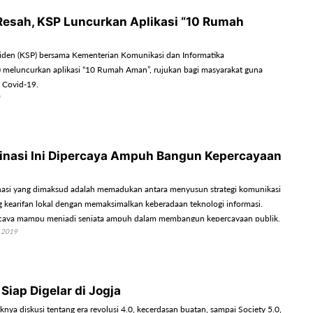
Resah, KSP Luncurkan Aplikasi “10 Rumah
siden (KSP) bersama Kementerian Komunikasi dan Informatika
meluncurkan aplikasi “10 Rumah Aman”, rujukan bagi masyarakat guna
 Covid-19.
nasi Ini Dipercaya Ampuh Bangun Kepercayaan
nasi yang dimaksud adalah memadukan antara menyusun strategi komunikasi
kearifan lokal dengan memaksimalkan keberadaan teknologi informasi.
caya mampu menjadi senjata ampuh dalam membangun kepercayaan publik.
 2019
Siap Digelar di Jogja
nya diskusi tentang era revolusi 4.0, kecerdasan buatan, sampai Society 5.0,