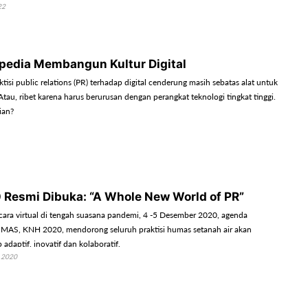
22
pedia Membangun Kultur Digital
si public relations (PR) terhadap digital cenderung masih sebatas alat untuk
tau, ribet karena harus berurusan dengan perangkat teknologi tingkat tinggi.
kian?
Resmi Dibuka: “A Whole New World of PR”
cara virtual di tengah suasana pandemi, 4 -5 Desember 2020, agenda
AS, KNH 2020, mendorong seluruh praktisi humas setanah air akan
 adaptif, inovatif dan kolaboratif.
 2020