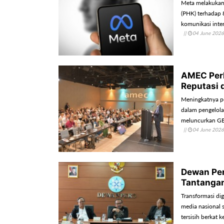
Meta melakukan
(PHK) terhadap
komunikasi inte
||
04 June 2026
AMEC Perk
Reputasi d
Meningkatnya pe
dalam pengelola
meluncurkan GEO
||
04 June 2026
Dewan Per
Tantangan
Transformasi dig
media nasional 
tersisih berkat