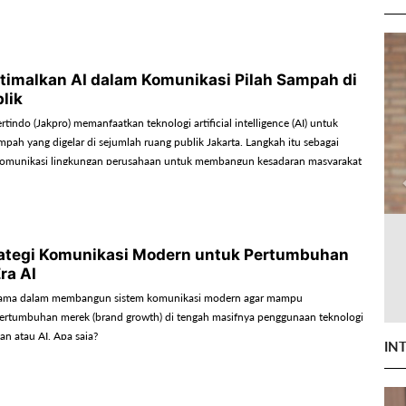
timalkan AI dalam Komunikasi Pilah Sampah di
lik
rtindo (Jakpro) memanfaatkan teknologi artificial intelligence (AI) untuk
mpah yang digelar di sejumlah ruang publik Jakarta. Langkah itu sebagai
 komunikasi lingkungan perusahaan untuk membangun kesadaran masyarakat
olaan sampah berkelanjutan.
trategi Komunikasi Modern untuk Pertumbuhan
ra AI
 utama dalam membangun sistem komunikasi modern agar mampu
rtumbuhan merek (brand growth) di tengah masifnya penggunaan teknologi
an atau AI. Apa saja?
IN