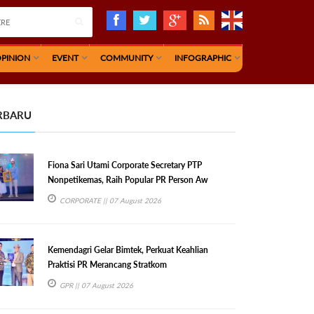
PINION
EVENT
COMMUNITY
INFOGRAPHIC
RBARU
Fiona Sari Utami Corporate Secretary PTP
Nonpetikemas, Raih Popular PR Person Aw
CORPORATE
|| 07 August 2026
Kemendagri Gelar Bimtek, Perkuat Keahlian
Praktisi PR Merancang Stratkom
GPR
|| 07 August 2026