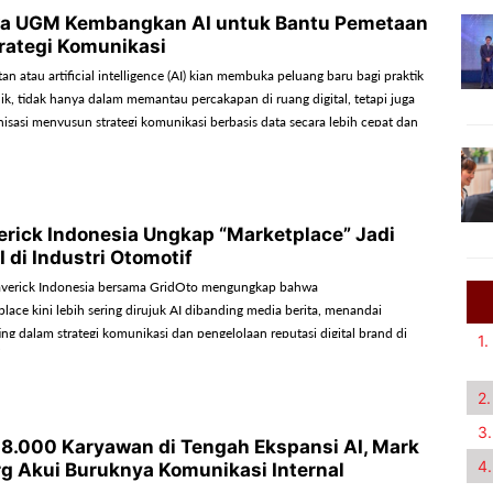
a UGM Kembangkan AI untuk Bantu Pemetaan
trategi Komunikasi
n atau artificial intelligence (AI) kian membuka peluang baru bagi praktik
ik, tidak hanya dalam memantau percakapan di ruang digital, tetapi juga
sasi menyusun strategi komunikasi berbasis data secara lebih cepat dan
erick Indonesia Ungkap “Marketplace” Jadi
 di Industri Otomotif
Maverick Indonesia bersama GridOto mengungkap bahwa
lace kini lebih sering dirujuk AI dibanding media berita, menandai
g dalam strategi komunikasi dan pengelolaan reputasi digital brand di
1.
.
2.
3.
8.000 Karyawan di Tengah Ekspansi AI, Mark
4.
g Akui Buruknya Komunikasi Internal