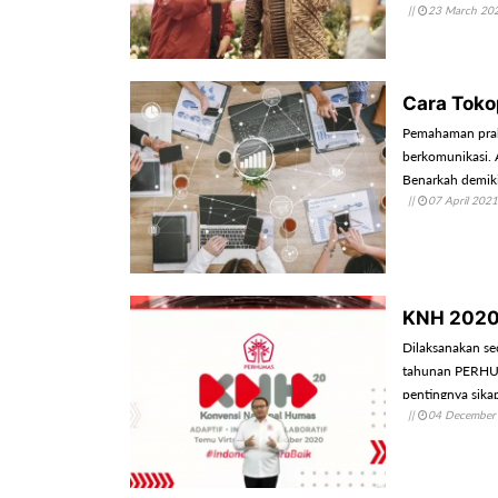
||
23 March 20
Cara Toko
Pemahaman prakti
berkomunikasi. A
Benarkah demi
||
07 April 2021
KNH 2020 
Dilaksanakan se
tahunan PERHUM
pentingnya sikap
||
04 December