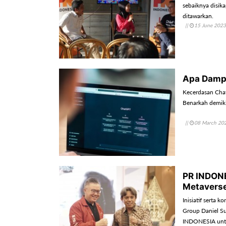
sebaiknya disik
ditawarkan.
||
15 June 2023
Apa Damp
Kecerdasan Chat
Benarkah demik
||
08 March 20
PR INDONE
Metaverse
Inisiatif serta 
Group Daniel Su
INDONESIA untu