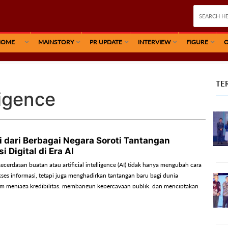
HOME
MAINSTORY
PR UPDATE
INTERVIEW
FIGURE
O
TE
lligence
 dari Berbagai Negara Soroti Tantangan
 Digital di Era AI
erdasan buatan atau artificial intelligence (AI) tidak hanya mengubah cara
es informasi, tetapi juga menghadirkan tantangan baru bagi dunia
m menjaga kredibilitas, membangun kepercayaan publik, dan menciptakan
 yang inklusif.