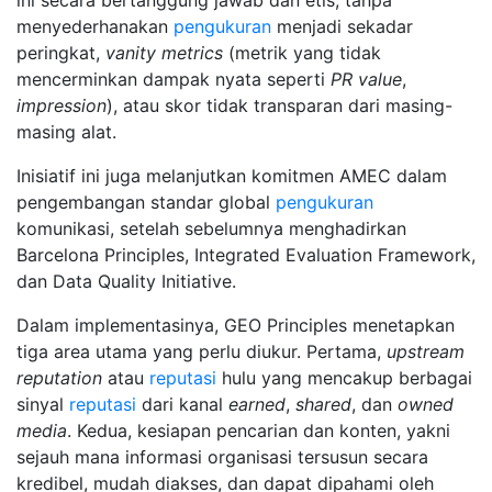
ini secara bertanggung jawab dan etis, tanpa
menyederhanakan
pengukuran
menjadi sekadar
peringkat,
vanity metrics
(metrik yang tidak
mencerminkan dampak nyata seperti
PR value
,
impression
), atau skor tidak transparan dari masing-
masing alat.
Inisiatif ini juga melanjutkan komitmen AMEC dalam
pengembangan standar global
pengukuran
komunikasi, setelah sebelumnya menghadirkan
Barcelona Principles, Integrated Evaluation Framework,
dan Data Quality Initiative.
Dalam implementasinya, GEO Principles menetapkan
tiga area utama yang perlu diukur. Pertama,
upstream
reputation
atau
reputasi
hulu yang mencakup berbagai
sinyal
reputasi
dari kanal
earned
,
shared
, dan
owned
media
. Kedua, kesiapan pencarian dan konten, yakni
sejauh mana informasi organisasi tersusun secara
kredibel, mudah diakses, dan dapat dipahami oleh