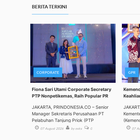
BERITA TERKINI
CORPORATE
GPR
Fiona Sari Utami Corporate Secretary
Kemenda
PTP Nonpetikemas, Raih Popular PR
Keahlia
JAKARTA, PRINDONESIA.CO – Senior
JAKART
Manager Sekretaris Perusahaan PT
Kemente
Pelabuhan Tanjung Priok (PTP
(Kemend
Bimbing
07 August 2026
by evira
0
07 Au