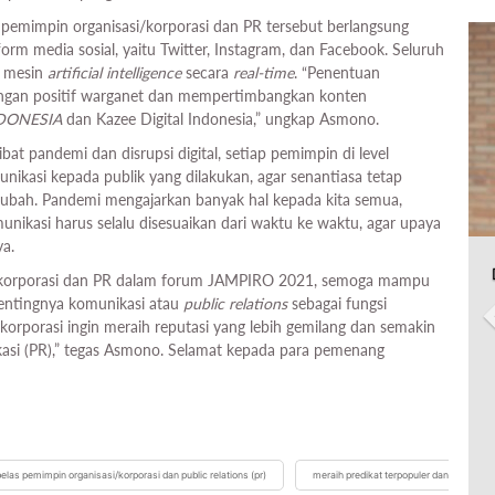
 pemimpin organisasi/korporasi dan PR tersebut berlangsung
form media sosial, yaitu Twitter, Instagram, dan Facebook. Seluruh
h mesin
artificial intelligence
secara
real-time
. “Penentuan
angan positif warganet dan mempertimbangkan konten
DONESIA
dan Kazee Digital Indonesia,” ungkap Asmono.
at pandemi dan disrupsi digital, setiap pemimpin di level
nikasi kepada publik yang dilakukan, agar senantiasa tetap
erubah. Pandemi mengajarkan banyak hal kepada kita semua,
ikasi harus selalu disesuaikan dari waktu ke waktu, agar upaya
ya.
si/korporasi dan PR dalam forum JAMPIRO 2021, semoga mampu
pentingnya komunikasi atau
public relations
sebagai fungsi
/korporasi ingin meraih reputasi yang lebih gemilang dan semakin
kasi (PR),” tegas Asmono. Selamat kepada para pemenang
elas pemimpin organisasi/korporasi dan public relations (pr)
meraih predikat terpopuler dan