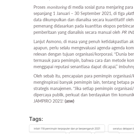
Proses
monitoring
di media sosial guna menjaring para
sepanjang 1 Januari – 30 September 2021, di tiga
p
lat
data dikumpulkan dan dianalisa secara kuantitatif ole
pemenang didasarkan pada kuantitas ekspos perbinc
pemberitaan yang dianalisis secara manual oleh
PR IN
Lanjut Asmono, di masa yang penuh ketidakpastian akib
apapun, perlu selalu mengevaluasi agenda-agenda komu
relevan dengan tujuan organisasi/korporasi. “Dunia b
termasuk para pemimpin, bahwa cara dan metode komun
menggapai reputasi senantiasa dapat dicapai,” imbuhn
Oleh sebab itu, pencapaian para pemimpin organisa
menginspirasi banyak pemimpin lain, tentang betapa 
strategis manajemen. “Jika setiap pemimpin organisasi
dipercaya publik, perkuat dan berdayakan tim komuni
JAMPIRO 2021!
(asw)
Tags:
inilah 118 pemimpin terpopuler dan pr berpengaruh 2021
seratus delapan b