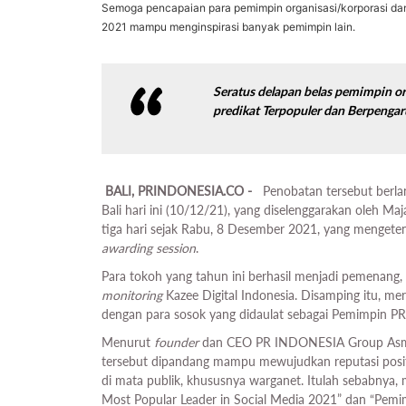
Semoga pencapaian para pemimpin organisasi/korporasi d
2021 mampu menginspirasi banyak pemimpin lain.
Seratus delapan belas pemimpin o
predikat Terpopuler dan Berpengar
BALI, PRINDONESIA.CO -
Penobatan tersebut berl
Bali hari ini (10/12/21), yang diselenggarakan oleh Ma
tiga hari sejak Rabu, 8 Desember 2021, yang mengeten
awarding session
.
Para tokoh yang tahun ini berhasil menjadi pemenang, 
monitoring
Kazee Digital Indonesia. Disamping itu, mere
dengan para sosok yang didaulat sebagai Pemimpin P
Menurut
founder
dan CEO PR INDONESIA Group Asmon
tersebut dipandang mampu mewujudkan reputasi posit
di mata publik, khususnya warganet. Itulah sebabny
Most Popular Leader in Social Media 2021” dan “Pem