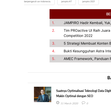
berpengaruh se-indonesia.
jampiro #7
jampiro 2021
BE
1.
JAMPIRO Hadir Kembali, Yuk,
2.
Tim PROactive UI Raih Juar
Competition 2022
3.
5 Strategi Membuat Konten B
4.
Bukti Kesungguhan Astra In
5.
AMEC Framework, Panduan P
B
Saatnya Optimalisasi Teknologi Data Digit
Makin Optimal dengan SEO
11 March 2020
0