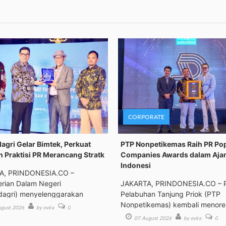
CORPORATE
gri Gelar Bimtek, Perkuat
PTP Nonpetikemas Raih PR Po
n Praktisi PR Merancang Stratk
Companies Awards dalam Aja
Indonesi
A, PRINDONESIA.CO –
rian Dalam Negeri
JAKARTA, PRINDONESIA.CO – 
agri) menyelenggarakan
Pelabuhan Tanjung Priok (PTP
an Tek
Nonpetikemas) kembali menor
gust 2026
by evira
0
pre
07 August 2026
by evira
0