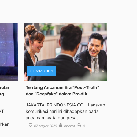
COMMUNITY
pular
Tentang Ancaman Era “Post-Truth”
ng
dan “Deepfake” dalam Praktik
JAKARTA, PRINDONESIA.CO – Lanskap
PT
komunikasi hari ini dihadapkan pada
ancaman nyata dari pesat
ehkan
07 August 2026
by evira
0