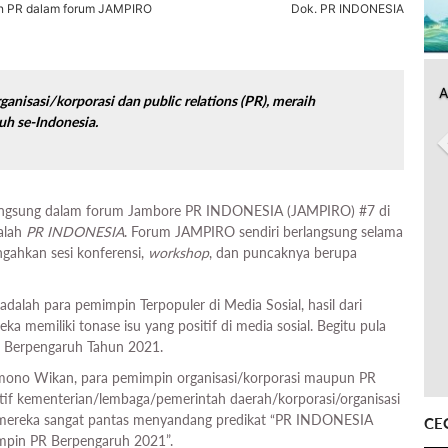
an PR dalam forum JAMPIRO
Dok. PR INDONESIA
A
rganisasi/korporasi dan
public relations
(PR), meraih
uh se-Indonesia.
angsung dalam forum Jambore PR INDONESIA (JAMPIRO) #7 di
jalah
PR INDONESIA
. Forum JAMPIRO sendiri berlangsung selama
gahkan sesi konferensi,
workshop
, dan puncaknya berupa
adalah para pemimpin Terpopuler di Media Sosial, hasil dari
ka memiliki tonase isu yang positif di media sosial. Begitu pula
R Berpengaruh Tahun 2021.
o Wikan, para pemimpin organisasi/korporasi maupun PR
if kementerian/lembaga/pemerintah daerah/korporasi/organisasi
a, mereka sangat pantas menyandang predikat “PR INDONESIA
CE
impin PR Berpengaruh 2021”.