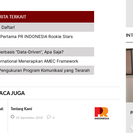
RITA TERKAIT
 Daftar!
IN
a Pertama PR INDONESIA Rookie Stars
erbasis “Data-Driven”, Apa Saja?
ternational Menerapkan AMEC Framework
engukuran Program Komunikasi yang Terarah
ACA JUGA
al:
Tentang Kami
P
05 September 2018
0