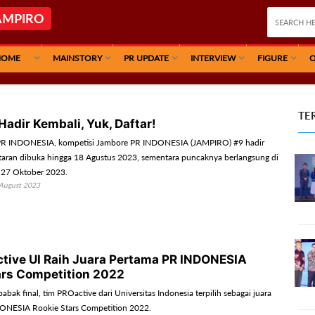
AMPIRO
HOME
MAINSTORY
PR UPDATE
INTERVIEW
FIGURE
O
TE
adir Kembali, Yuk, Daftar!
PR INDONESIA, kompetisi Jambore PR INDONESIA (JAMPIRO) #9 hadir
taran dibuka hingga 18 Agustus 2023, sementara puncaknya berlangsung di
- 27 Oktober 2023.
August 2023
tive UI Raih Juara Pertama PR INDONESIA
ars Competition 2022
babak final, tim PROactive dari Universitas Indonesia terpilih sebagai juara
ONESIA Rookie Stars Competition 2022.