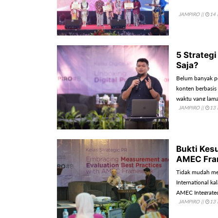
JAMPIRO
||
14 
5 Strateg
Saja?
Belum banyak p
konten berbasis
waktu yang lama.
JAMPIRO
||
13 
Bukti Kes
AMEC Fra
Tidak mudah men
International k
AMEC Integrate
JAMPIRO
||
13 