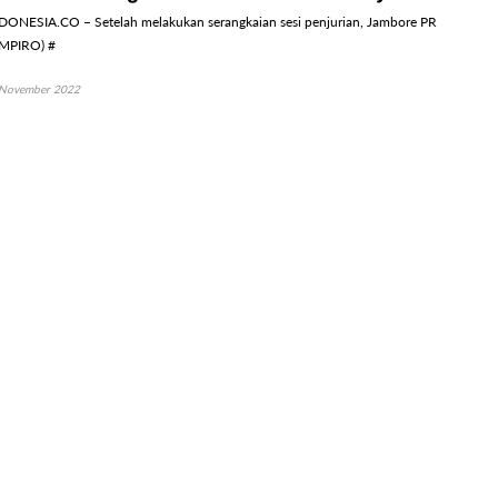
ONESIA.CO – Setelah melakukan serangkaian sesi penjurian, Jambore PR
MPIRO) #
November 2022
uri Insan PR 2022: Makin Berkembang dan
ONESIA.CO - Perkembangan profesi public relations (PR) terus berkembang
ahun
November 2022
uri ICON PR INDONESIA 2022: Keberagaman
R
DONESIA.CO – Kompetisi ICON PR INDONESIA 2022 menghadirkan 15
public relat