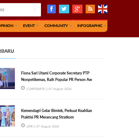
PINION
EVENT
COMMUNITY
INFOGRAPHIC
RBARU
Fiona Sari Utami Corporate Secretary PTP
Nonpetikemas, Raih Popular PR Person Aw
CORPORATE
|| 07 August 2026
Kemendagri Gelar Bimtek, Perkuat Keahlian
Praktisi PR Merancang Stratkom
GPR
|| 07 August 2026