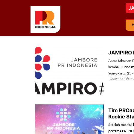
J
JAMPIRO H
Acara tahunan 
kembali. Pendaf
Yogyakarta, 25 
JAMPIRO
||
14 
Tim PROac
Rookie St
Setelah melalui 
pertama PR IND