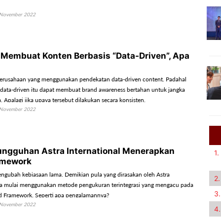
November 2022
i Membuat Konten Berbasis “Data-Driven”, Apa
erusahaan yang menggunakan pendekatan data-driven content. Padahal
 data-driven itu dapat membuat brand awareness bertahan untuk jangka
 Apalagi jika upaya tersebut dilakukan secara konsisten.
November 2022
ungguhan Astra International Menerapkan
1.
mework
gubah kebiasaan lama. Demikian pula yang dirasakan oleh Astra
2.
ala mulai menggunakan metode pengukuran terintegrasi yang mengacu pada
3.
d Framework. Seperti apa pengalamannya?
November 2022
4.