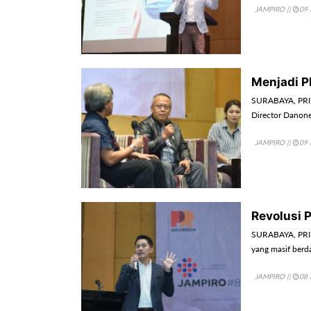
JAMPIRO
||
09 
Menjadi P
SURABAYA, PRIN
Director Danone
JAMPIRO
||
09 
Revolusi 
SURABAYA, PRIN
yang masif ber
JAMPIRO
||
08 