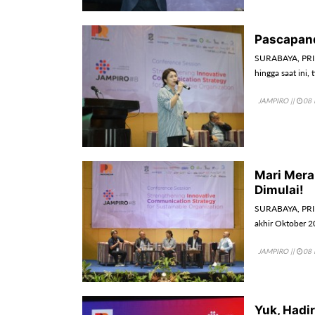
Pascapand
SURABAYA, PRIN
hingga saat ini, 
JAMPIRO
||
08 
Mari Mera
Dimulai!
SURABAYA, PRIN
akhir Oktober 2
JAMPIRO
||
08 
Yuk, Hadi