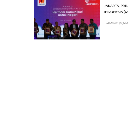
JAKARTA, PRIND
INDONESIA (JA
JAMPIRO
||
04 
Catatan J
Strategis
JAKARTA, PRIND
dari tahun ke t
JAMPIRO
||
03 
Catatan J
Industri P
JAKARTA, PRIN
peserta praktisi 