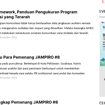
5.
EV
mework, Panduan Pengukuran Program
i yang Terarah
ram komunikasi tidak hanya berdasarkan data jangkauan audiens semata.
menganalisis outtakes dan impact yang dihasilkan. Melalui kerangka AMEC,
at melakukan pengukuran program komunikasi yang strategis dan terarah.
November 2022
ru Para Pemenang JAMPIRO #8
a pada puncaknya. Bertempat di Kota Pahlawan, Surabaya, Kamis
atusan praktisi dan para pemimpin berkumpul untuk memberikan
rtinggi kepada para pelaku PR profesional yang andal dan kompeten.
November 2022
engkap Pemenang JAMPIRO #8
CE