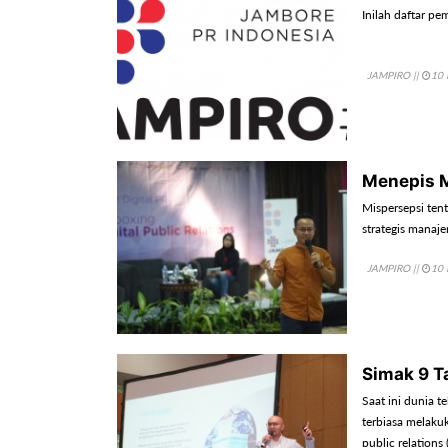
Inilah daftar 
JAMPIRO
||
10 
Menepis M
Mispersepsi ten
strategis mana
JAMPIRO
||
10 
Simak 9 
Saat ini dunia 
terbiasa melakuk
public relation