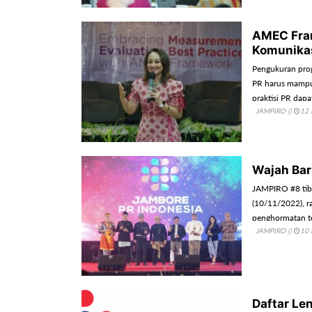
AMEC Fra
Komunikas
Pengukuran prog
PR harus mampu 
praktisi PR dap
JAMPIRO
||
12 
Wajah Ba
JAMPIRO #8 tib
(10/11/2022), r
penghormatan te
JAMPIRO
||
10 
Daftar L