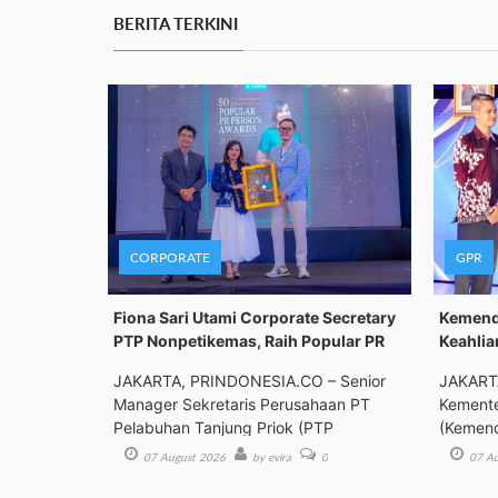
BERITA TERKINI
CORPORATE
GPR
Fiona Sari Utami Corporate Secretary
Kemenda
PTP Nonpetikemas, Raih Popular PR
Keahlia
JAKARTA, PRINDONESIA.CO – Senior
JAKART
Manager Sekretaris Perusahaan PT
Kemente
Pelabuhan Tanjung Priok (PTP
(Kemend
Bimbing
07 August 2026
by evira
0
07 Au