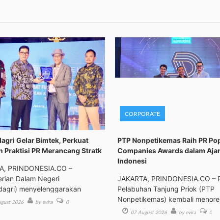
CORPORATE
gri Gelar Bimtek, Perkuat
PTP Nonpetikemas Raih PR Po
n Praktisi PR Merancang Stratk
Companies Awards dalam Aja
Indonesi
A, PRINDONESIA.CO –
rian Dalam Negeri
JAKARTA, PRINDONESIA.CO – 
agri) menyelenggarakan
Pelabuhan Tanjung Priok (PTP
an Tek
Nonpetikemas) kembali menor
gust 2026
by evira
0
pre
07 August 2026
by evira
0