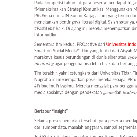
Pada kompetisi tahun ini, para peserta mendapat tu
“Memaksimalkan Strategi Komunikasi Menggunakan Medi
PROSena dari UIN Sunan Kalijaga. Tim yang terdiri d
menekankan pentingnya literasi digital. Salah satunya
#PastiLebihBaik. Di ajang ini, mereka menempatkan di
Informatika.
Sementara tim kedua, PROactive dari
Universitas Indo
Smart on Social Media!”. Tim yang terdiri dari Aisyah M
maraknya kasus perundungan di dunia siber atau
cybe
mentoring
agar pengguna bisa lebih bijak dan bertang
Tim terakhir, yakni estungkara dari Universitas Tidar
Nugroho ini menempatkan posisi mereka sebagai PR u
#PribadimuPrivasimu. Mereka mengajak para pengguna
media sosialnya dengan pendekatan
game
dan
leaderb
Bertabur “Insight”
Selama proses penjurian tersebut, para peserta men
dari sumber data, masalah anggaran, sampai segmentasi
Juri Rizka, misalnya, menekankan pentingnya PR mem