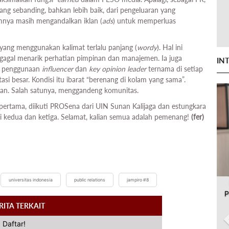
ng sebanding, bahkan lebih baik, dari pengeluaran yang
mnya masih mengandalkan iklan (
ads
) untuk memperluas
 yang menggunakan kalimat terlalu panjang (
wordy
). Hal ini
 gagal menarik perhatian pimpinan dan manajemen. Ia juga
IN
m penggunaan
influencer
dan
key opinion leader
ternama di setiap
si besar. Kondisi itu ibarat “berenang di kolam yang sama”.
kan. Salah satunya, menggandeng komunitas.
pertama, diikuti PROSena dari UIN Sunan Kalijaga dan estungkara
si kedua dan ketiga. Selamat, kalian semua adalah pemenang!
(fer)
universitas indonesia
public relations
jampiro #8
P
RITA TERKAIT
 Daftar!