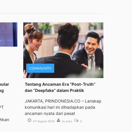
COMMUNITY
pular
Tentang Ancaman Era “Post-Truth”
ng
dan “Deepfake” dalam Praktik
JAKARTA, PRINDONESIA.CO – Lanskap
PT
komunikasi hari ini dihadapkan pada
ancaman nyata dari pesat
ehkan
07 August 2026
by evira
0