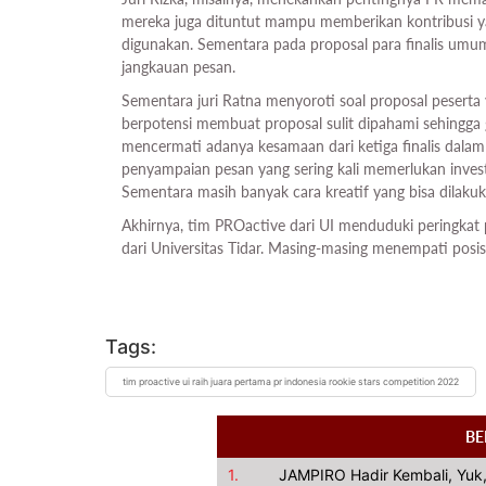
mereka juga dituntut mampu memberikan kontribusi ya
digunakan. Sementara pada proposal para finalis umu
jangkauan pesan.
Sementara juri Ratna menyoroti soal proposal peserta
berpotensi membuat proposal sulit dipahami sehingga
mencermati adanya kesamaan dari ketiga finalis dala
penyampaian pesan yang sering kali memerlukan investa
Sementara masih banyak cara kreatif yang bisa dilaku
Akhirnya, tim PROactive dari UI menduduki peringkat 
dari Universitas Tidar. Masing-masing menempati posi
Tags:
tim proactive ui raih juara pertama pr indonesia rookie stars competition 2022
BE
1.
JAMPIRO Hadir Kembali, Yuk,