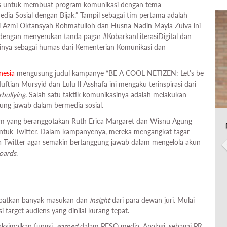
gas untuk membuat program komunikasi dengan tema
a Sosial dengan Bijak.” Tampil sebagai tim pertama adalah
ari Azmi Oktansyah Rohmatulloh dan Husna Nadin Mayla Zulva ini
, dengan menyerukan tanda pagar #KobarkanLiterasiDigital dan
rinya sebagai humas dari Kementerian Komunikasi dan
nesia
mengusung judul kampanye “BE A COOL NETIZEN: Let’s be
uftian Mursyid dan Lulu Il Asshafa ini mengaku terinspirasi dari
rbullying
. Salah satu taktik komunikasinya adalah melakukan
gung jawab dalam bermedia sosial.
. Tim yang beranggotakan Ruth Erica Margaret dan Wisnu Agung
ntuk Twitter. Dalam kampanyenya, mereka mengangkat tagar
 Twitter agar semakin bertanggung jawab dalam mengelola akun
oards
.
dapatkan banyak masukan dan
insight
dari para dewan juri. Mulai
 target audiens yang dinilai kurang tepat.
aksimalkan fungsi
earned
dalam PESO media. Apalagi, sebagai PR,