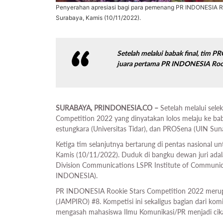
Penyerahan apresiasi bagi para pemenang PR INDONESIA Ro
Surabaya, Kamis (10/11/2022).
Setelah melalui babak final, t
im PRO
juara pertama PR INDONESIA Roo
SURABAYA, PRINDONESIA.CO –
Setelah melalui sele
Competition 2022 yang dinyatakan lolos melaju ke baba
estungkara (Universitas Tidar), dan PROSena (UIN Suna
Ketiga tim selanjutnya bertarung di pentas nasional u
Kamis (10/11/2022). Duduk di bangku dewan juri ada
Division Communications LSPR Institute of Communica
INDONESIA).
PR INDONESIA Rookie Stars Competition 2022 merup
(JAMPIRO) #8. Kompetisi ini sekaligus bagian dari k
mengasah mahasiswa Ilmu Komunikasi/PR menjadi cika