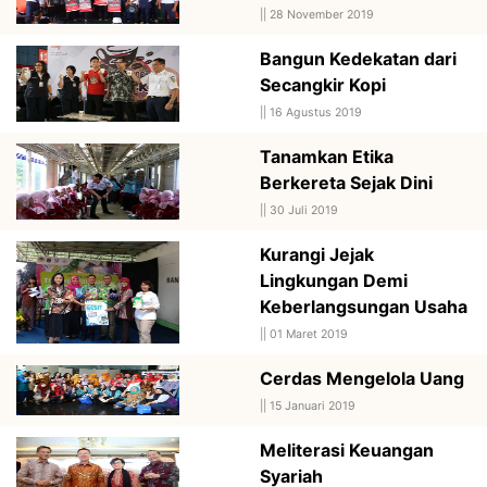
||
28 November 2019
Bangun Kedekatan dari
Secangkir Kopi
||
16 Agustus 2019
Tanamkan Etika
Berkereta Sejak Dini
||
30 Juli 2019
Kurangi Jejak
Lingkungan Demi
Keberlangsungan Usaha
||
01 Maret 2019
Cerdas Mengelola Uang
||
15 Januari 2019
Meliterasi Keuangan
Syariah