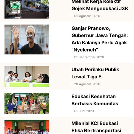
Melihat Kerja Kolektif
Gojek Mengedukasi J3K
||
05 Agustus 2020
Ganjar Pranowo,
Gubernur Jawa Tengah:
Ada Kalanya Perlu Agak
“Nyeleneh”
||
01 September 2020
Ubah Perilaku Publik
Lewat Tiga E
||
28 Agustus 2020
Edukasi Kesehatan
Berbasis Komunitas
||
05 Juni 2020
Milenial KCI Edukasi
Etika Bertransportasi