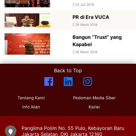
||
23 Juli 2018
PR di Era VUCA
||
29 Maret 2018
Bangun “Trust” yang
Kapabel
||
28 Maret 2018
Back to Top
Tentang Kami
Pedoman Media Siber
Info Iklan
Karier
Panglima Polim No. 55 Pulo, Kebayoran Baru
Jakarta Selatan, DKI Jakarta 12160