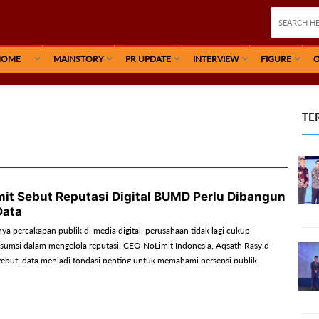
HOME
MAINSTORY
PR UPDATE
INTERVIEW
FIGURE
O
TE
it Sebut Reputasi Digital BUMD Perlu Dibangun
Data
ya percakapan publik di media digital, perusahaan tidak lagi cukup
umsi dalam mengelola reputasi. CEO NoLimit Indonesia, Aqsath Rasyid
but, data menjadi fondasi penting untuk memahami persepsi publik
tukan strategi komunikasi yang tepat bagi perusahaan.