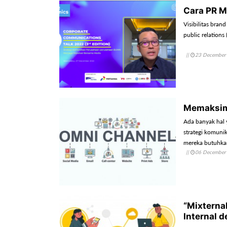
Cara PR M
Visibilitas bra
public relations 
||
23 December
Memaksima
Ada banyak hal 
strategi komunik
mereka butuhka
||
06 December
“Mixterna
Internal 