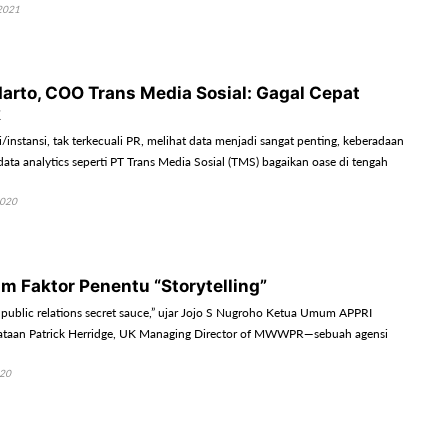
2021
arto, COO Trans Media Sosial: Gagal Cepat
k
i/instansi, tak terkecuali PR, melihat data menjadi sangat penting, keberadaan
ata analytics seperti PT Trans Media Sosial (TMS) bagaikan oase di tengah
2020
am Faktor Penentu “Storytelling”
 a public relations secret sauce,” ujar Jojo S Nugroho Ketua Umum APPRI
ataan Patrick Herridge, UK Managing Director of MWWPR—sebuah agensi
020