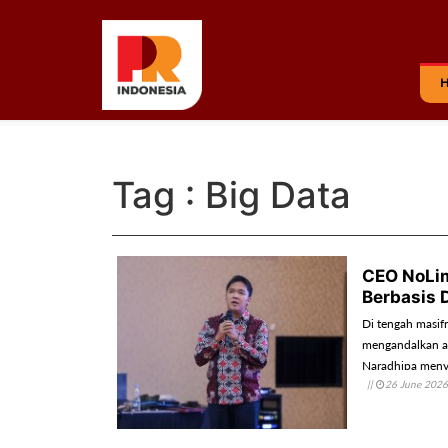
Tag : Big Data
CEO NoLim
Berbasis 
Di tengah masifn
mengandalkan as
Naradhipa menye
||
26 June 2026
sekaligus menen