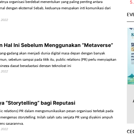
5.
tnya organisasi berdebat menentukan yang paling penting antara
rnal dengan eksternal Sebab, keduanya merupakan inti komunikasi dari
EV
 2022
n Hal Ini Sebelum Menggunakan ”Metaverse”
ang-gadang akan menjadi dunia digital masa depan dengan banyak
un, sebelum sampai pada titik itu, public relations (PR) perlu menyiapkan
hingga dapat beradaptasi dengan teknologi ini
 2022
a “Storytelling” bagi Reputasi
ic relations) PR dalam mengomunikasikan pesan organisasi terletak pada
ngemas storytelling. Inilah salah satu senjata PR yang diyakini ampuh
ns sasarannya.
 2022
CE