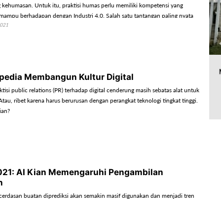
 kehumasan. Untuk itu, praktisi humas perlu memiliki kompetensi yang
 mampu berhadapan dengan Industri 4.0. Salah satu tantangan paling nyata
2021
n artificial intelligence (AI) atau kecerdasan buatan.
pedia Membangun Kultur Digital
si public relations (PR) terhadap digital cenderung masih sebatas alat untuk
tau, ribet karena harus berurusan dengan perangkat teknologi tingkat tinggi.
kian?
021: AI Kian Memengaruhi Pengambilan
an
erdasan buatan diprediksi akan semakin masif digunakan dan menjadi tren