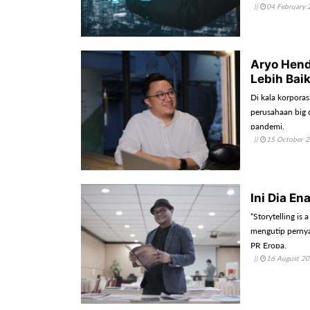
||
04 February 
Aryo Hend
Lebih Bai
Di kala korporas
perusahaan big d
pandemi.
||
15 October 
Ini Dia En
“Storytelling is
mengutip perny
PR Eropa.
||
16 August 2