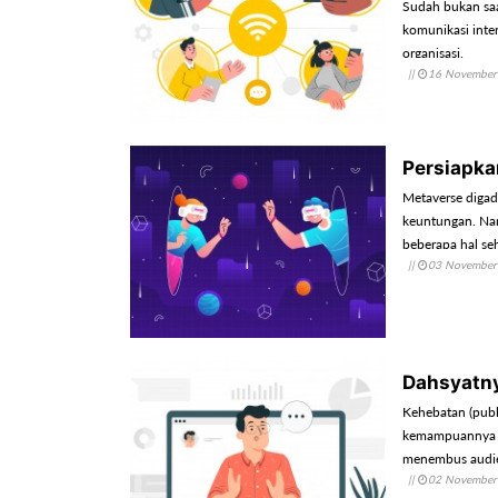
Sudah bukan saa
komunikasi inte
organisasi.
||
16 November
Persiapka
Metaverse digad
keuntungan. Nam
beberapa hal se
||
03 November
Dahsyatny
Kehebatan (publ
kemampuannya me
menembus audie
||
02 November