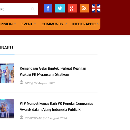
PINION
EVENT
COMMUNITY
INFOGRAPHIC
RBARU
Kemendagri Gelar Bimtek, Perkuat Keahlian
Praktisi PR Merancang Stratkom
GPR
|| 07 August 2026
PTP Nonpetikemas Raih PR Popular Companies
Awards dalam Ajang Indonesia Public R
CORPORATE
|| 07 August 2026