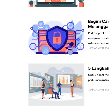
Begini C
Melanggar
Praktisi public
menyusun strateg
pelanggaran priv
||
28 October 
5 Langkah
Untuk dapat mera
perlu memanfaat
||
27 October 