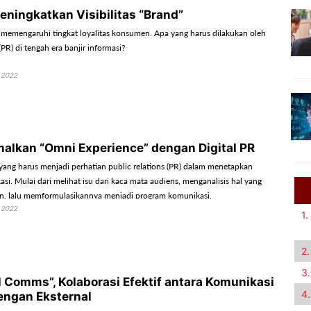
eningkatkan Visibilitas “Brand”
nd memengaruhi tingkat loyalitas konsumen. Apa yang harus dilakukan oleh
(PR) di tengah era banjir informasi?
 2022
lkan “Omni Experience” dengan Digital PR
yang harus menjadi perhatian public relations (PR) dalam menetapkan
asi. Mulai dari melihat isu dari kaca mata audiens, menganalisis hal yang
n, lalu memformulasikannya menjadi program komunikasi.
 2022
1.
2.
3.
l Comms”, Kolaborasi Efektif antara Komunikasi
4.
dengan Eksternal