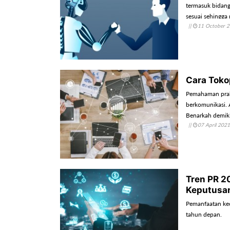
termasuk bidang
sesuai sehingga
||
11 October 
adalah penggunaa
Cara Toko
Pemahaman prakti
berkomunikasi. A
Benarkah demi
||
07 April 2021
Tren PR 2
Keputus
Pemanfaatan kec
tahun depan.