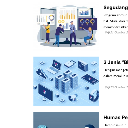
Segudang 
Program komunik
hal. Mulai dari 
mengoptimalkan
||
21 October 
3 Jenis “B
Dengan mengetah
dalam memilih 
||
20 October 
Humas Pe
Hampir seluruh 