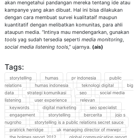
akan mengetahui pandangan mereka tentang ide atau
kampanye yang akan dibuat. Hal ini bisa dilakukan
dengan cara membuat survei kualitataif maupun
kuantitatif dengan melibatkan komunitas, para ahli
ataupun media. “Intinya mau mendengarkan, gunakan
tools
yag sudah tersedia seperti
media
monitoring
,
social media
listening
tools
,” ujarnya.
(ais)
Tags:
storytelling
humas
pr indonesia
public
relations
humas indonesia
teknologi digital
big
data
strategi komunikasi
seo
social media
listening
user experience
relevan
keywords
digital marketing
seo specialist
engagement
storytelling
bercerita
jojo s
nugroho
storytelling is a public relations secret sauce
pratrick herridge
uk managing director of mwwpr
the holmes report 2012
global communication report