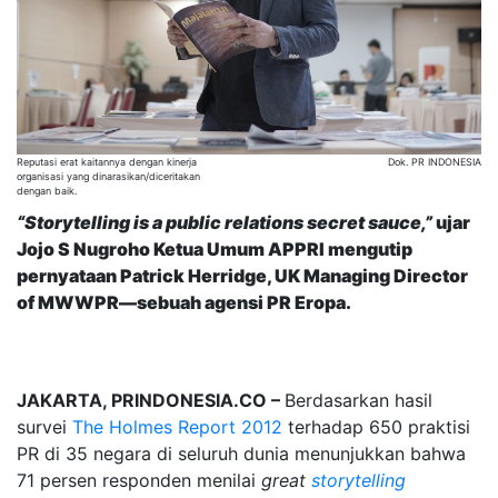
Reputasi erat kaitannya dengan kinerja
Dok. PR INDONESIA
organisasi yang dinarasikan/diceritakan
dengan baik.
“Storytelling is a public relations secret sauce,”
ujar
Jojo S Nugroho Ketua Umum APPRI mengutip
pernyataan Patrick Herridge, UK Managing Director
of MWWPR—sebuah agensi PR Eropa.
JAKARTA, PRINDONESIA.CO –
Berdasarkan hasil
survei
The Holmes Report 2012
terhadap 650 praktisi
PR di 35 negara di seluruh dunia menunjukkan bahwa
71 persen responden menilai
great
storytelling