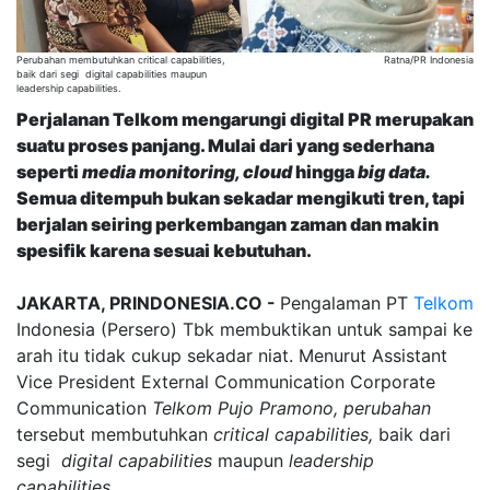
Perubahan membutuhkan critical capabilities,
Ratna/PR Indonesia
baik dari segi digital capabilities maupun
leadership capabilities.
Perjalanan Telkom mengarungi digital PR merupakan
suatu proses panjang. Mulai dari yang sederhana
seperti
media monitoring, cloud
hingga
big data.
Semua ditempuh bukan sekadar mengikuti tren, tapi
berjalan seiring perkembangan zaman dan makin
spesifik karena sesuai kebutuhan.
JAKARTA, PRINDONESIA.CO -
Pengalaman PT
Telkom
Indonesia (Persero) Tbk membuktikan untuk sampai ke
arah itu tidak cukup sekadar niat. Menurut Assistant
Vice President External Communication Corporate
Communication
Telkom
Pujo Pramono, perubahan
tersebut membutuhkan
critical capabilities,
baik dari
segi
digital capabilities
maupun
leadership
capabilities
.