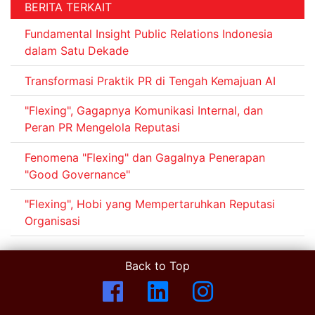
BERITA TERKAIT
Fundamental Insight Public Relations Indonesia
dalam Satu Dekade
Transformasi Praktik PR di Tengah Kemajuan AI
"Flexing", Gagapnya Komunikasi Internal, dan
Peran PR Mengelola Reputasi
Fenomena "Flexing" dan Gagalnya Penerapan
"Good Governance"
"Flexing", Hobi yang Mempertaruhkan Reputasi
Organisasi
Back to Top