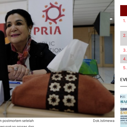
1.
2.
3.
4.
5.
EV
n postmortem setelah
Dok.Istimewa
 merupakan proses dan