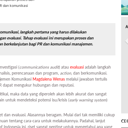
PR dan komunikasi
A
omunikasi, langkah pertama yang harus dilakukan
gan evaluasi. Tahap evaluasi ini merupakan proses dan
an berkelanjutan bagi PR dan komunikasi manajemen.
nvestigasi (
communications audit
) atau
evaluasi
adalah langkah
nalisis, perencanaan dan program,
action,
dan berkomunikasi.
jemen Komunikasi
Magdalena Wenas
melalui jawaban tertulis
R dapat mengukur hubungan dan reputasi.
ikal, maka data yang diperoleh akan lebih akurat dan sangat
n untuk mendeteksi potensi isu/krisis (
early warning system
)
 dan evaluasi. Alasannya beragam. Mulai dari tak memiliki cukup
CE
uan tentang cara-cara untuk melakukannya. Padahal, lanjut
f Indonesia ini, riset sangat penting untuk mengetahui apa yang