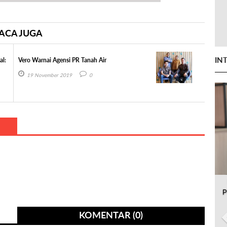
ACA JUGA
IN
al:
Vero Warnai Agensi PR Tanah Air
19 November 2019
0
P
KOMENTAR (0)