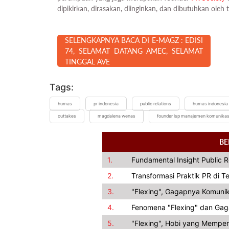
dipikirkan, dirasakan, diinginkan, dan dibutuhkan oleh 
SELENGKAPNYA BACA DI E-MAGZ : EDISI
74, SELAMAT DATANG AMEC, SELAMAT
TINGGAL AVE
Tags:
humas
pr indonesia
public relations
humas indonesia
outtakes
magdalena wenas
founder lsp manajemen komunikas
BE
1.
Fundamental Insight Public 
2.
Transformasi Praktik PR di 
3.
"Flexing", Gagapnya Komunik
4.
Fenomena "Flexing" dan Gag
5.
"Flexing", Hobi yang Memper