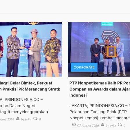
CORPORATE
gri Gelar Bimtek, Perkuat
PTP Nonpetikemas Raih PR Po
n Praktisi PR Merancang Stratk
Companies Awards dalam Aja
Indonesi
A, PRINDONESIA.CO –
rian Dalam Negeri
JAKARTA, PRINDONESIA.CO – 
agri) menyelenggarakan
Pelabuhan Tanjung Priok (PTP
an Tek
Nonpetikemas) kembali menor
gust 2026
by evira
0
pre
07 August 2026
by evira
0