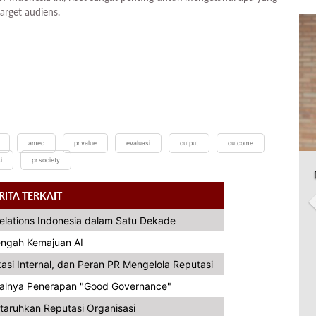
target audiens.
amec
pr value
evaluasi
output
outcome
i
pr society
RITA TERKAIT
Relations Indonesia dalam Satu Dekade
Tengah Kemajuan AI
asi Internal, dan Peran PR Mengelola Reputasi
alnya Penerapan "Good Governance"
taruhkan Reputasi Organisasi