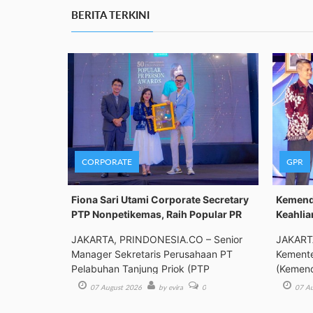
BERITA TERKINI
CORPORATE
GPR
Fiona Sari Utami Corporate Secretary
Kemenda
PTP Nonpetikemas, Raih Popular PR
Keahlia
JAKARTA, PRINDONESIA.CO – Senior
JAKART
Manager Sekretaris Perusahaan PT
Kemente
Pelabuhan Tanjung Priok (PTP
(Kemend
Bimbing
07 August 2026
by evira
0
07 Au