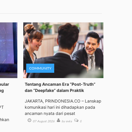
COMMUNITY
pular
Tentang Ancaman Era “Post-Truth”
ng
dan “Deepfake” dalam Praktik
JAKARTA, PRINDONESIA.CO – Lanskap
PT
komunikasi hari ini dihadapkan pada
ancaman nyata dari pesat
ehkan
07 August 2026
by evira
0