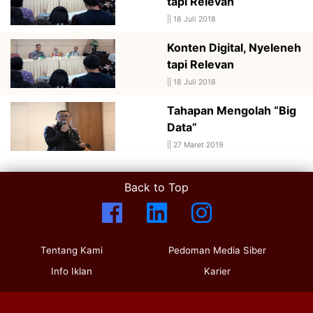
tapi Relevan
||
18 Juli 2018
Konten Digital, Nyeleneh
tapi Relevan
||
18 Juli 2018
Tahapan Mengolah “Big
Data”
||
27 Maret 2019
Back to Top
Tentang Kami
Pedoman Media Siber
Info Iklan
Karier