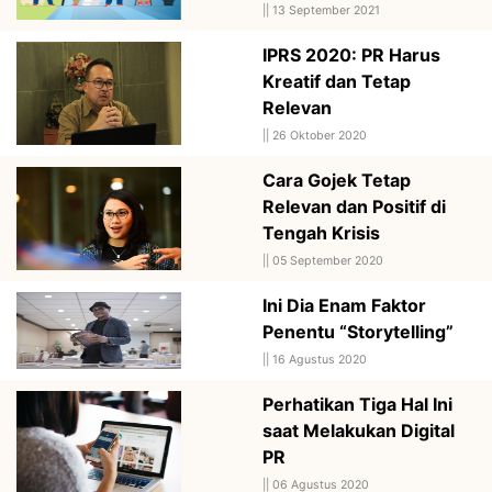
||
13 September 2021
IPRS 2020: PR Harus
Kreatif dan Tetap
Relevan
||
26 Oktober 2020
Cara Gojek Tetap
Relevan dan Positif di
Tengah Krisis
||
05 September 2020
Ini Dia Enam Faktor
Penentu “Storytelling”
||
16 Agustus 2020
Perhatikan Tiga Hal Ini
saat Melakukan Digital
PR
||
06 Agustus 2020