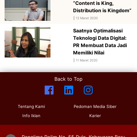
“Content is King,
Distribution is Kingdom”
||
12 Maret 2020
Saatnya Optimalisasi
Teknologi Data Digital:
PR Membuat Data Jadi
Memiliki Nilai
||
11 Maret 2020
Back to Top
Tentang Kami
Pedoman Media Siber
Info Iklan
Karier
Panglima Polim No. 55 Pulo, Kebayoran Baru