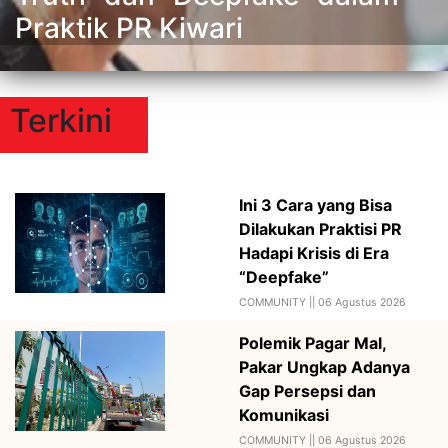
Praktik PR Kiwari
Terkini
Ini 3 Cara yang Bisa
Dilakukan Praktisi PR
Hadapi Krisis di Era
“Deepfake”
COMMUNITY ||
06 Agustus 2026
Polemik Pagar Mal,
Pakar Ungkap Adanya
Gap Persepsi dan
Komunikasi
COMMUNITY ||
06 Agustus 2026