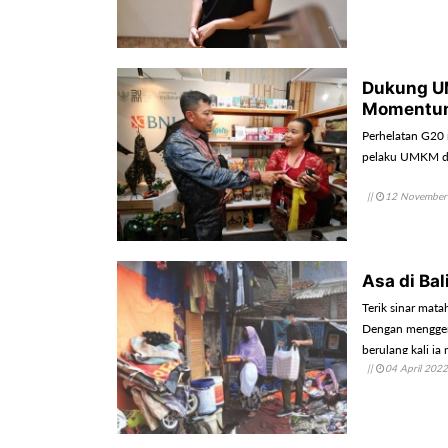
Dukung UM
Momentu
Perhelatan G20
pelaku UMKM di 
||
12 November
Asa di Ba
Terik sinar mata
Dengan menggen
berulang kali i
||
04 April 2022
agar dapat teru