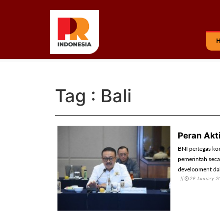
Tag : Bali
Peran Akt
BNI pertegas k
pemerintah seca
development da
||
29 January 2
masyarakat.