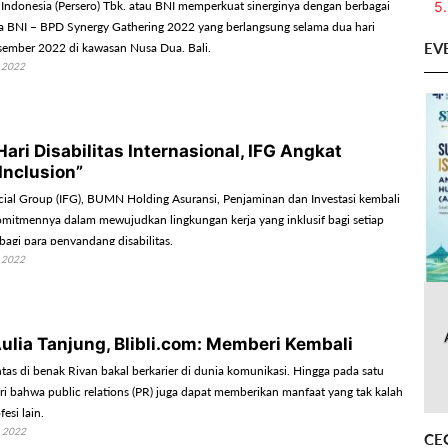
5.
Indonesia (Persero) Tbk. atau BNI memperkuat sinerginya dengan berbagai
 BNI – BPD Synergy Gathering 2022 yang berlangsung selama dua hari
EV
esember 2022 di kawasan Nusa Dua, Bali.
 2022
Hari Disabilitas Internasional, IFG Angkat
Inclusion”
cial Group (IFG), BUMN Holding Asuransi, Penjaminan dan Investasi kembali
itmennya dalam mewujudkan lingkungan kerja yang inklusif bagi setiap
 bagi para penyandang disabilitas.
 2022
Aulia Tanjung, Blibli.com: Memberi Kembali
ntas di benak Rivan bakal berkarier di dunia komunikasi. Hingga pada satu
ari bahwa public relations (PR) juga dapat memberikan manfaat yang tak kalah
fesi lain.
 2022
CE