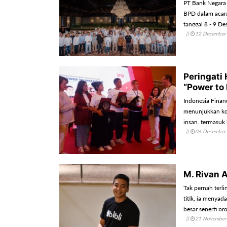
PT Bank Negara 
BPD dalam acara
tanggal 8 - 9 D
||
12 December
Peringati 
“Power to 
Indonesia Finan
menunjukkan kom
insan, termasuk
||
06 December
M. Rivan 
Tak pernah terli
titik, ia menyad
besar seperti pro
||
21 November