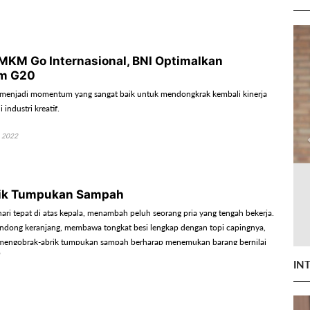
KM Go Internasional, BNI Optimalkan
m G20
 menjadi momentum yang sangat baik untuk mendongkrak kembali kinerja
industri kreatif.
 2022
lik Tumpukan Sampah
hari tepat di atas kepala, menambah peluh seorang pria yang tengah bekerja.
dong keranjang, membawa tongkat besi lengkap dengan topi capingnya,
a mengobrak-abrik tumpukan sampah berharap menemukan barang bernilai
s mengepulkan asap di dapurnya.
IN