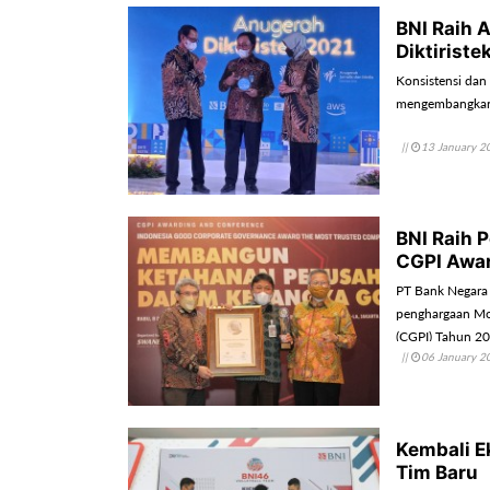
BNI Raih 
Diktiriste
Konsistensi dan
mengembangkan 
||
13 January 2
BNI Raih 
CGPI Awa
PT Bank Negara 
penghargaan Mo
(CGPI) Tahun 2
||
06 January 2
Kembali E
Tim Baru