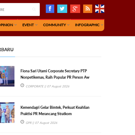
PINION
EVENT
COMMUNITY
INFOGRAPHIC
RBARU
Fiona Sari Utami Corporate Secretary PTP
Nonpetikemas, Raih Popular PR Person Aw
CORPORATE
|| 07 August 2026
Kemendagri Gelar Bimtek, Perkuat Keahlian
Praktisi PR Merancang Stratkom
GPR
|| 07 August 2026