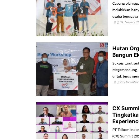
Cabang olahraga
melahirkan bany
usaha berupaya 
||
04 January 2
satu cabang olah
Hutan Org
Bangun E
Sukses turut ser
Megamendung, Bo
untuk terus me
||
23 December
CX Summit
Tingkatka
Experien
PT Telkom Indon
(CX) Summit 20