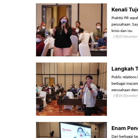
Kenali Tu
Praktisi PR sep
perusahaan. Say
krisis dan isu.
||
10 December
Langkah T
Public relation
berbagai macam s
perusahaan den
||
10 December
Enam Pend
Dari berbagai t