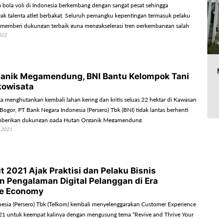
 bola voli di Indonesia berkembang dengan sangat pesat sehingga
ak talenta atlet berbakat. Seluruh pemangku kepentingan termasuk pelaku
memberi dukungan terbaik guna mengakselerasi tren perkembangan salah
022
raga favorit di nusantara ini.
anik Megamendung, BNI Bantu Kelompok Tani
kowisata
ta menghutankan kembali lahan kering dan kritis seluas 22 hektar di Kawasan
gor, PT Bank Negara Indonesia (Persero) Tbk (BNI) tidak lantas berhenti
mberikan dukungan pada Hutan Organik Megamendung.
 2021
 2021 Ajak Praktisi dan Pelaku Bisnis
n Pengalaman Digital Pelanggan di Era
ce Economy
esia (Persero) Tbk (Telkom) kembali menyelenggarakan Customer Experience
21 untuk keempat kalinya dengan mengusung tema “Revive and Thrive Your