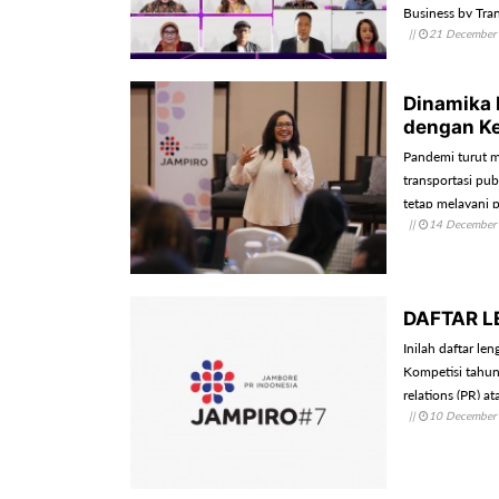
Business by Tra
||
21 December
Dinamika 
dengan Ke
Pandemi turut m
transportasi pub
tetap melayani 
||
14 December
DAFTAR L
Inilah daftar 
Kompetisi tahun
relations (PR) a
||
10 December