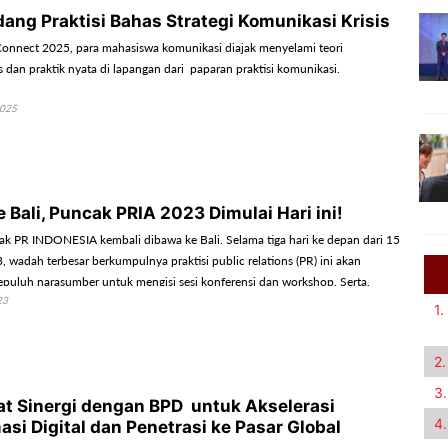
ng Praktisi Bahas Strategi Komunikasi Krisis
nnect 2025, para mahasiswa komunikasi diajak menyelami teori
s dan praktik nyata di lapangan dari paparan praktisi komunikasi.
2025
 Bali, Puncak PRIA 2023 Dimulai Hari ini!
k PR INDONESIA kembali dibawa ke Bali. Selama tiga hari ke depan dari 15
 wadah terbesar berkumpulnya praktisi public relations (PR) ini akan
puluh narasumber untuk mengisi sesi konferensi dan workshop. Serta,
23
ih dari 500 praktisi PR se-tanah air di acara awarding.
1.
2.
3.
at Sinergi dengan BPD untuk Akselerasi
4.
asi Digital dan Penetrasi ke Pasar Global