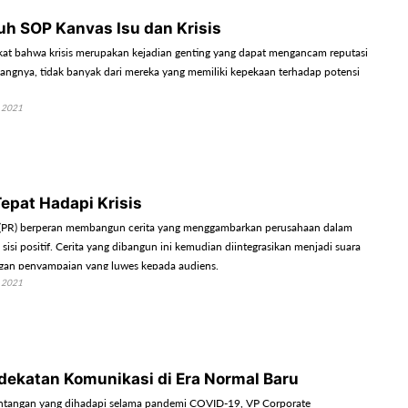
juh SOP Kanvas Isu dan Krisis
akat bahwa krisis merupakan kejadian genting yang dapat mengancam reputasi
angnya, tidak banyak dari mereka yang memiliki kepekaan terhadap potensi
 2021
epat Hadapi Krisis
s (PR) berperan membangun cerita yang menggambarkan perusahaan dalam
isi positif. Cerita yang dibangun ini kemudian diintegrasikan menjadi suara
gan penyampaian yang luwes kepada audiens.
 2021
ekatan Komunikasi di Era Normal Baru
antangan yang dihadapi selama pandemi COVID-19, VP Corporate