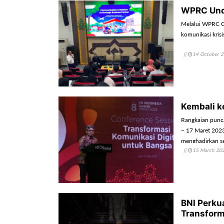
WPRC Unda
Melalui WPRC Co
komunikasi krisi
||
14 October 
Kembali ke
Rangkaian punca
– 17 Maret 2023,
menghadirkan se
||
15 March 20
menghadirkan leb
BNI Perku
Transform