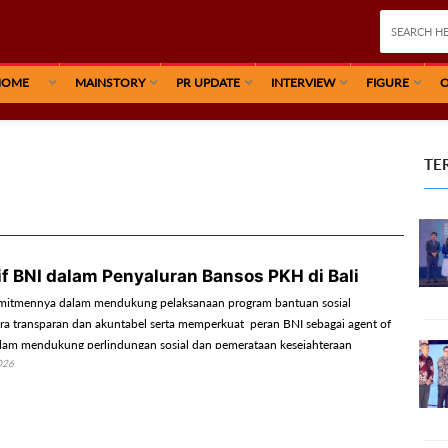
HOME
MAINSTORY
PR UPDATE
INTERVIEW
FIGURE
O
TE
if BNI dalam Penyaluran Bansos PKH di Bali
omitmennya dalam mendukung pelaksanaan program bantuan sosial
ra transparan dan akuntabel serta memperkuat peran BNI sebagai agent of
lam mendukung perlindungan sosial dan pemerataan kesejahteraan
026