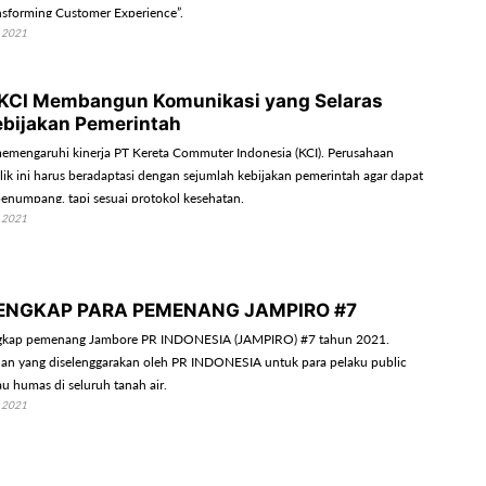
nsforming Customer Experience”.
 2021
KCI Membangun Komunikasi yang Selaras
bijakan Pemerintah
emengaruhi kinerja PT Kereta Commuter Indonesia (KCI). Perusahaan
lik ini harus beradaptasi dengan sejumlah kebijakan pemerintah agar dapat
penumpang, tapi sesuai protokol kesehatan.
 2021
ENGKAP PARA PEMENANG JAMPIRO #7
lengkap pemenang Jambore PR INDONESIA (JAMPIRO) #7 tahun 2021.
an yang diselenggarakan oleh PR INDONESIA untuk para pelaku public
tau humas di seluruh tanah air.
 2021