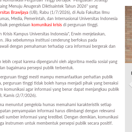
aing Menuju Anugerah Diktisaintek Tahun 2026" yang
rsitas Brawijaya
(UB), Rabu (1/7/2026), di Aula Fakultas Ilmu
as, Media, Pemerintah, dan Internasional Universitas Indonesia
erbaik pengelolaan
komunikasi krisis
di perguruan tinggi.
 Krisis Kampus Universitas Indonesia", Erwin menjelaskan,
. Jika sebelumnya institusi cenderung berfokus pada
s diawali dengan pemahaman terhadap cara informasi bergerak dan
h lebih cepat karena dipengaruhi oleh algoritma media sosial yang
an bagaimana persepsi publik terbentuk.
i perguruan tinggi mesti mampu memanfaatkan perhatian publik
a, perguruan tinggi tidak boleh hanya menjadi pihak yang bereaksi
 komunikasi agar informasi yang benar dapat menjangkau publik
UB, Kamis (2/7/2026).
itma menuntut pengelola humas memahami karakteristik setiap
ecepatan penyampaian informasi harus diimbangi dengan relevansi
njadi sumber informasi yang kredibel. Dengan demikian, komunikasi
juga instrumen untuk membentuk persepsi publik secara positif.