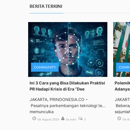
BERITA TERKINI
COMMUNITY
COMM
Ini 3 Cara yang Bisa Dilakukan Praktisi
Polemik
PR Hadapi Krisis di Era “Dee
Adanya 
JAKARTA, PRINDONESIA.CO –
JAKART
Pesatnya perkembangan teknologi telah
Beberap
memunculka
sejumla
06 August 2026
by evira
0
06 Au