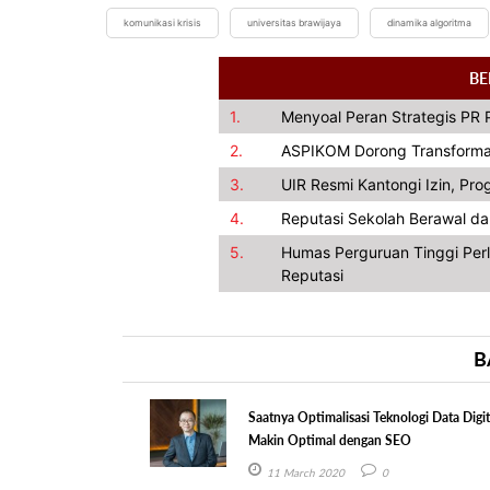
komunikasi krisis
universitas brawijaya
dinamika algoritma
BE
1.
Menyoal Peran Strategis PR 
2.
ASPIKOM Dorong Transformas
3.
UIR Resmi Kantongi Izin, Pr
4.
Reputasi Sekolah Berawal dar
5.
Humas Perguruan Tinggi Perl
Reputasi
B
Saatnya Optimalisasi Teknologi Data Digit
Makin Optimal dengan SEO
11 March 2020
0