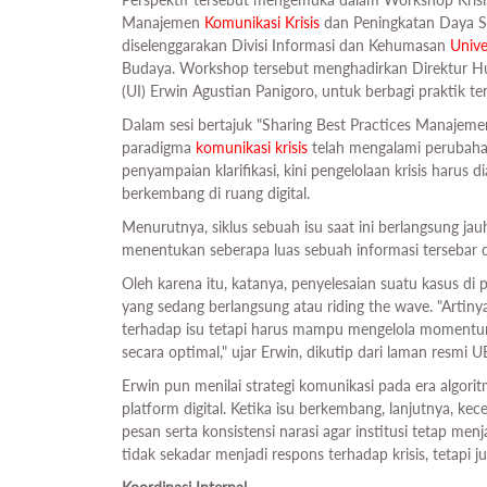
Manajemen
Komunikasi Krisis
dan Peningkatan Daya S
diselenggarakan Divisi Informasi dan Kehumasan
Unive
Budaya. Workshop tersebut menghadirkan Direktur Hum
(UI) Erwin Agustian Panigoro, untuk berbagi praktik t
Dalam sesi bertajuk "Sharing Best Practices Manajemen
paradigma
komunikasi krisis
telah mengalami perubahan
penyampaian klarifikasi, kini pengelolaan krisis haru
berkembang di ruang digital.
Menurutnya, siklus sebuah isu saat ini berlangsung jau
menentukan seberapa luas sebuah informasi tersebar d
Oleh karena itu, katanya, penyelesaian suatu kasus d
yang sedang berlangsung atau riding the wave. "Artiny
terhadap isu tetapi harus mampu mengelola momentum
secara optimal," ujar Erwin, dikutip dari laman resmi 
Erwin pun menilai strategi komunikasi pada era algor
platform digital. Ketika isu berkembang, lanjutnya, k
pesan serta konsistensi narasi agar institusi tetap me
tidak sekadar menjadi respons terhadap krisis, tetapi 