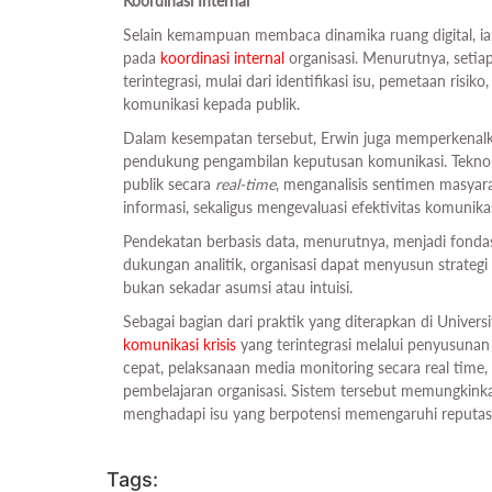
Koordinasi Internal
Selain kemampuan membaca dinamika ruang digital, i
pada
koordinasi internal
organisasi. Menurutnya, setiap
terintegrasi, mulai dari identifikasi isu, pemetaan ris
komunikasi kepada publik.
Dalam kesempatan tersebut, Erwin juga memperkena
pendukung pengambilan keputusan komunikasi. Tekno
publik secara
real-time
, menganalisis sentimen masyar
informasi, sekaligus mengevaluasi efektivitas komunikas
Pendekatan berbasis data, menurutnya, menjadi fond
dukungan analitik, organisasi dapat menyusun strateg
bukan sekadar asumsi atau intuisi.
Sebagai bagian dari praktik yang diterapkan di Unive
komunikasi krisis
yang terintegrasi melalui penyusuna
cepat, pelaksanaan media monitoring secara real time, 
pembelajaran organisasi. Sistem tersebut memungkinkan
menghadapi isu yang berpotensi memengaruhi reputasi
Tags: