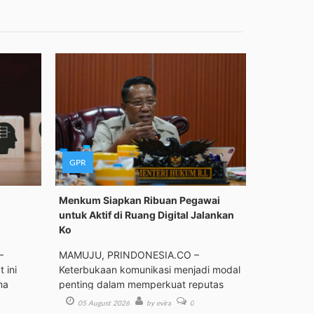
GPR
Menkum Siapkan Ribuan Pegawai
untuk Aktif di Ruang Digital Jalankan
Ko
–
MAMUJU, PRINDONESIA.CO –
 ini
Keterbukaan komunikasi menjadi modal
ma
penting dalam memperkuat reputas
05 August 2026
by evira
0