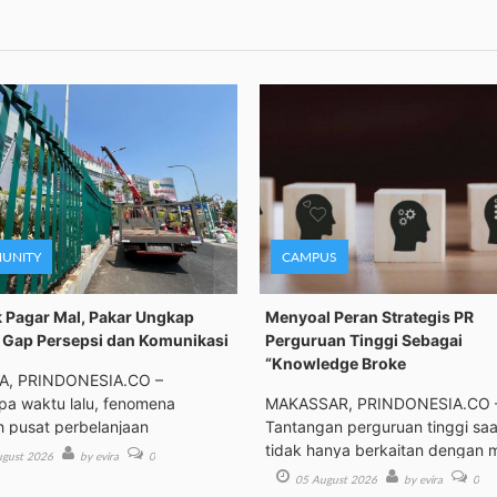
UNITY
CAMPUS
 Pagar Mal, Pakar Ungkap
Menyoal Peran Strategis PR
Gap Persepsi dan Komunikasi
Perguruan Tinggi Sebagai
“Knowledge Broke
A, PRINDONESIA.CO –
a waktu lalu, fenomena
MAKASSAR, PRINDONESIA.CO 
h pusat perbelanjaan
Tantangan perguruan tinggi saat
tidak hanya berkaitan dengan 
gust 2026
by evira
0
05 August 2026
by evira
0