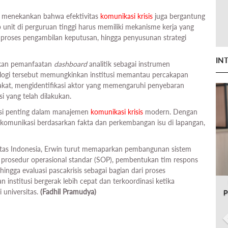
a menekankan bahwa efektivitas
komunikasi krisis
juga bergantung
 unit di perguruan tinggi harus memiliki mekanisme kerja yang
iko, proses pengambilan keputusan, hingga penyusunan strategi
IN
lkan pemanfaatan
dashboard
analitik sebagai instrumen
logi tersebut memungkinkan institusi memantau percakapan
akat, mengidentifikasi aktor yang memengaruhi penyebaran
i yang telah dilakukan.
asi penting dalam manajemen
komunikasi krisis
modern. Dengan
i komunikasi berdasarkan fakta dan perkembangan isu di lapangan,
rsitas Indonesia, Erwin turut memaparkan pembangunan sistem
n prosedur operasional standar (SOP), pembentukan tim respons
hingga evaluasi pascakrisis sebagai bagian dari proses
 institusi bergerak lebih cepat dan terkoordinasi ketika
 universitas.
(Fadhil Pramudya)
P