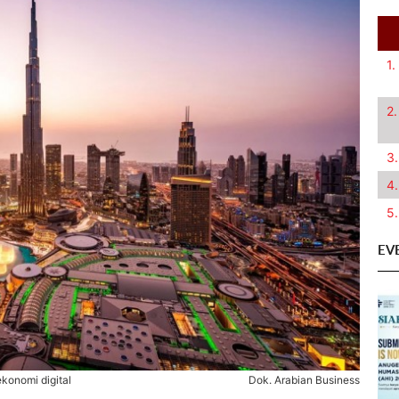
1.
2.
3.
4.
5.
EV
konomi digital
Dok. Arabian Business