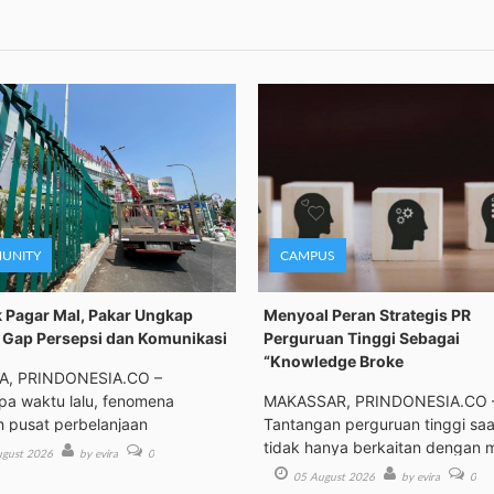
UNITY
CAMPUS
 Pagar Mal, Pakar Ungkap
Menyoal Peran Strategis PR
Gap Persepsi dan Komunikasi
Perguruan Tinggi Sebagai
“Knowledge Broke
A, PRINDONESIA.CO –
a waktu lalu, fenomena
MAKASSAR, PRINDONESIA.CO 
h pusat perbelanjaan
Tantangan perguruan tinggi saat
tidak hanya berkaitan dengan 
gust 2026
by evira
0
05 August 2026
by evira
0