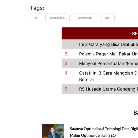
Tags:
pr
prindonesia
komunikasi
iprs
BE
1.
Ini 3 Cara yang Bisa Dilakuka
2.
Polemik Pagar Mal, Pakar U
3.
Menyoal Pemanfaatan “Earned 
4.
Catat! Ini 3 Cara Mengolah 
Bernilai
5.
RS Husada Utama Gandeng P
B
Saatnya Optimalisasi Teknologi Data Digit
Makin Optimal dengan SEO