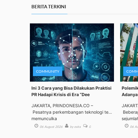
BERITA TERKINI
COMMUNITY
COMM
Ini 3 Cara yang Bisa Dilakukan Praktisi
Polemik
PR Hadapi Krisis di Era “Dee
Adanya 
JAKARTA, PRINDONESIA.CO –
JAKART
Pesatnya perkembangan teknologi telah
Beberap
memunculka
sejumla
06 August 2026
by evira
0
06 Au