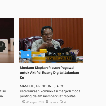
GPR
Menkum Siapkan Ribuan Pegawai
untuk Aktif di Ruang Digital Jalankan
Ko
–
MAMUJU, PRINDONESIA.CO –
 ini
Keterbukaan komunikasi menjadi modal
ma
penting dalam memperkuat reputas
05 August 2026
by evira
0