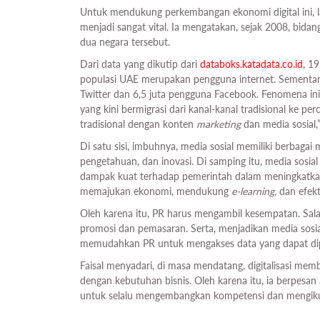
Untuk mendukung perkembangan ekonomi digital ini, l
menjadi sangat vital. Ia mengatakan, sejak 2008, bida
dua negara tersebut.
Dari data yang dikutip dari
databoks.katadata.co.id
, 1
populasi UAE merupakan pengguna internet. Sementara
Twitter dan 6,5 juta pengguna Facebook. Fenomena ini
yang kini bermigrasi dari kanal-kanal tradisional ke p
tradisional dengan konten
marketing
dan media sosial,”
Di satu sisi, imbuhnya, media sosial memiliki berbagai
pengetahuan, dan inovasi. Di samping itu, media sos
dampak kuat terhadap pemerintah dalam meningkatkan
memajukan ekonomi, mendukung
e-learning,
dan efekt
Oleh karena itu, PR harus mengambil kesempatan. Sal
promosi dan pemasaran. Serta, menjadikan media sosial 
memudahkan PR untuk mengakses data yang dapat dip
Faisal menyadari, di masa mendatang, digitalisasi mem
dengan kebutuhan bisnis. Oleh karena itu, ia berpesan 
untuk selalu mengembangkan kompetensi dan mengiku