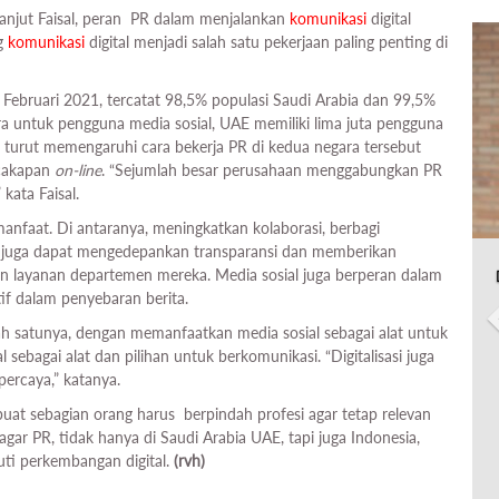
anjut Faisal, peran PR dalam menjalankan
komunikasi
digital
ng
komunikasi
digital menjadi salah satu pekerjaan paling penting di
9 Februari 2021, tercatat 98,5% populasi Saudi Arabia dan 99,5%
 untuk pengguna media sosial, UAE memiliki lima juta pengguna
 turut memengaruhi cara bekerja PR di kedua negara tersebut
ercakapan
on-line
. “Sejumlah besar perusahaan menggabungkan PR
 kata Faisal.
 manfaat. Di antaranya, meningkatkan kolaborasi, berbagi
ial juga dapat mengedepankan transparansi dan memberikan
 layanan departemen mereka. Media sosial juga berperan dalam
if dalam penyebaran berita.
ah satunya, dengan memanfaatkan media sosial sebagai alat untuk
sebagai alat dan pilihan untuk berkomunikasi. “Digitalisasi juga
ercaya,” katanya.
buat sebagian orang harus berpindah profesi agar tetap relevan
agar PR, tidak hanya di Saudi Arabia UAE, tapi juga Indonesia,
ti perkembangan digital.
(rvh)