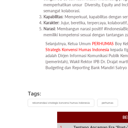
memperhatikan unsur Diversity, Equity and In
semangat kolaborasi.
Kapabilitas:
Memperkuat, kapabilitas dengan sert
Karakter:
Jujur, beretika, terpercaya, kolaboratif
Narasi:
Membangun narasi positif #IndonesiaB
memiliki kompetensi sesuai dengan tantangan z
Selanjutnya, Ketua Umum
PERHUMAS
Boy Kel
Strategis Konvensi Humas Indonesia
kepada tiga
adalah Dirjen Informasi Komunikasi Publik K
(pemerintah), Wakil Rektor IPB Dr. Drajat mart
Budgeting dan Reporting Bank Mandiri Satryo 
Tags:
rekomendasi strategis konvensi humas indonesia
perhumas
BE
1.
Tentang Ancaman Era “Post-T