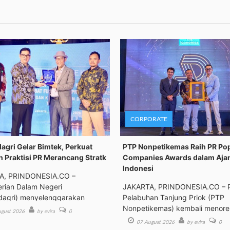
CORPORATE
gri Gelar Bimtek, Perkuat
PTP Nonpetikemas Raih PR Po
n Praktisi PR Merancang Stratk
Companies Awards dalam Aja
Indonesi
A, PRINDONESIA.CO –
rian Dalam Negeri
JAKARTA, PRINDONESIA.CO – 
agri) menyelenggarakan
Pelabuhan Tanjung Priok (PTP
an Tek
Nonpetikemas) kembali menor
gust 2026
by evira
0
pre
07 August 2026
by evira
0