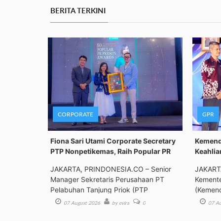
BERITA TERKINI
CORPORATE
GPR
Fiona Sari Utami Corporate Secretary
Kemenda
PTP Nonpetikemas, Raih Popular PR
Keahlia
JAKARTA, PRINDONESIA.CO – Senior
JAKART
Manager Sekretaris Perusahaan PT
Kemente
Pelabuhan Tanjung Priok (PTP
(Kemend
Bimbing
07 August 2026
by evira
0
07 Au