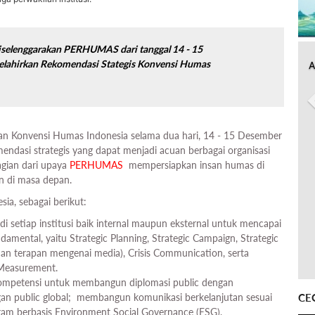
iselenggarakan PERHUMAS dari tanggal 14 - 15
melahirkan Rekomendasi Stategis Konvensi Humas
A
an Konvensi Humas Indonesia selama dua hari, 14 - 15 Desember
mendasi strategis yang dapat menjadi acuan berbagai organisasi
agian dari upaya
PERHUMAS
mempersiapkan insan humas di
an di masa depan.
ia, sebagai berikut:
 di setiap institusi baik internal maupun eksternal untuk mencapai
damental, yaitu Strategic Planning, Strategic Campaign, Strategic
an terapan mengenai media), Crisis Communication, serta
 Measurement.
ompetensi untuk membangun diplomasi public dengan
CE
an public global; membangun komunikasi berkelanjutan sesuai
ram berbasis Environment Social Governance (ESG),