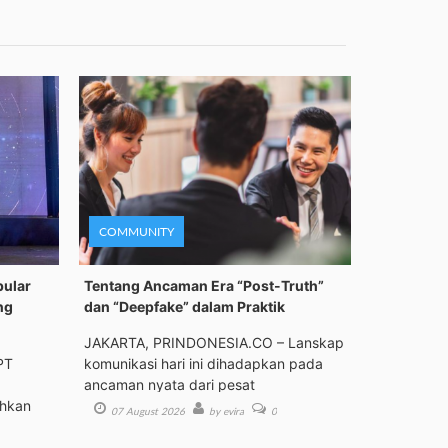
COMMUNITY
pular
Tentang Ancaman Era “Post-Truth”
ng
dan “Deepfake” dalam Praktik
JAKARTA, PRINDONESIA.CO – Lanskap
PT
komunikasi hari ini dihadapkan pada
ancaman nyata dari pesat
ehkan
07 August 2026
by evira
0