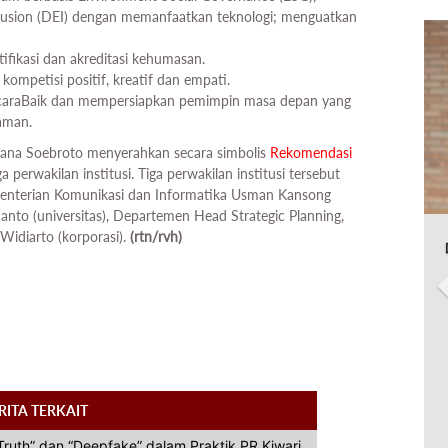
clusion (DEI) dengan memanfaatkan teknologi; menguatkan
ifikasi dan akreditasi kehumasan.
, kompetisi positif, kreatif dan empati.
icaraBaik dan mempersiapkan pemimpin masa depan yang
aman.
ana Soebroto menyerahkan secara simbolis
Rekomendasi
 perwakilan institusi. Tiga perwakilan institusi tersebut
ementerian Komunikasi dan Informatika Usman Kansong
ianto (universitas), Departemen Head Strategic Planning,
Widiarto (korporasi).
(rtn/rvh)
RITA TERKAIT
ruth” dan “Deepfake” dalam Praktik PR Kiwari