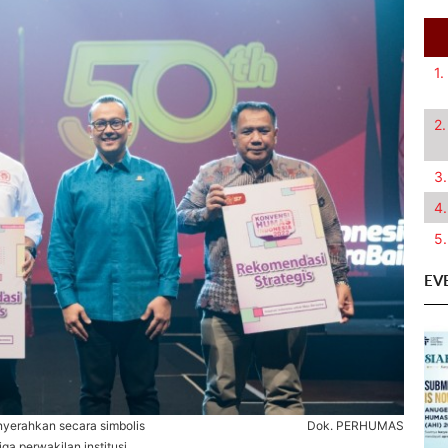
1.
2.
3.
4.
5.
EV
erahkan secara simbolis
Dok. PERHUMAS
a perwakilan institusi.