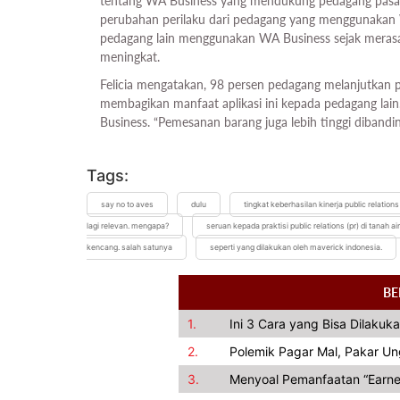
tentang WA Business yang mendukung pedagang pasa
perubahan perilaku dari pedagang yang menggunakan 
pedagang lain menggunakan WA Business sejak merasa
meningkat.
Felicia mengatakan, 98 persen pedagang melanjutkan
membagikan manfaat aplikasi ini kepada pedagang la
Business. “Pemesanan barang juga lebih tinggi diband
Tags:
say no to aves
dulu
tingkat keberhasilan kinerja public relations
lagi relevan. mengapa?
seruan kepada praktisi public relations (pr) di tana
kencang. salah satunya
seperti yang dilakukan oleh maverick indonesia.
BE
1.
Ini 3 Cara yang Bisa Dilakuka
2.
Polemik Pagar Mal, Pakar U
3.
Menyoal Pemanfaatan “Earned 