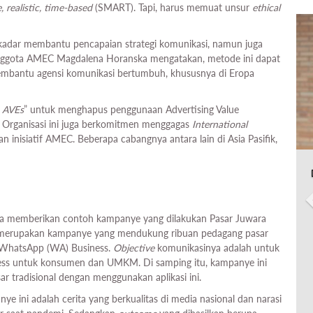
, realistic, time-based
(SMART). Tapi, harus memuat unsur
ethical
ekadar membantu pencapaian strategi komunikasi, namun juga
ggota AMEC Magdalena Horanska mengatakan, metode ini dapat
membantu agensi komunikasi bertumbuh, khususnya di Eropa
 AVEs
” untuk menghapus penggunaan Advertising Value
. Organisasi ini juga berkomitmen menggagas
International
 inisiatif AMEC. Beberapa cabangnya antara lain di Asia Pasifik,
ia memberikan contoh kampanye yang dilakukan Pasar Juwara
merupakan kampanye yang mendukung ribuan pedagang pasar
ui WhatsApp (WA) Business.
Objective
komunikasinya adalah untuk
ss untuk konsumen dan UMKM. Di samping itu, kampanye ini
r tradisional dengan menggunakan aplikasi ini.
ye ini adalah cerita yang berkualitas di media nasional dan narasi