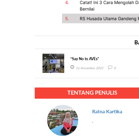
4.
Catat! Ini 3 Cara Mengolah 
Bernilai
5.
RS Husada Utama Gandeng P
B
“Say No to AVEs”
16 November 2022
0
TENTANG PENULIS
Ratna Kartika
.