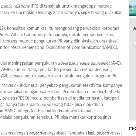
i
public relations
(PR) di tanah air untuk mengadopsi metode
in ke sini makin kencang. Salah satunya, seperti yang dilakukan
A
22), konsultan komunikasi itu mengundang perwakilan korporasi
i Public Affairs Community. Tujuannya, untuk memperkenalkan,
tentang metode pengukuran PR yang diinisiasi oleh organisasi
ation for Measurement and Evaluation of Communication (AMEC),
h mulai meninggalkan pengukuran
advertising value equivalent
(AVE).
kan AMEC tahun 2020, tercatat 84 persen dari responden yang
p AVE sebagai metrik yang relevan untuk mengukur program PR.
ts Maverick Indonesia, penyebab pengukuran efektivitas kampanye
at disamakan dengan
value
iklan. Pemberitaan di media, berbeda
d, owned
(PESO) media, pemberitaan di media termasuk kategori
juga hanya fokus pada
output
yang tidak bisa dibuktikan
an AMEC Integrated Evaluation Framework dapat
elalui pengukuran tersebut, PR bisa menakar kontribusinya
CE
 selaras dengan
objective
organisasi. Tambahan lagi,
objective
saat