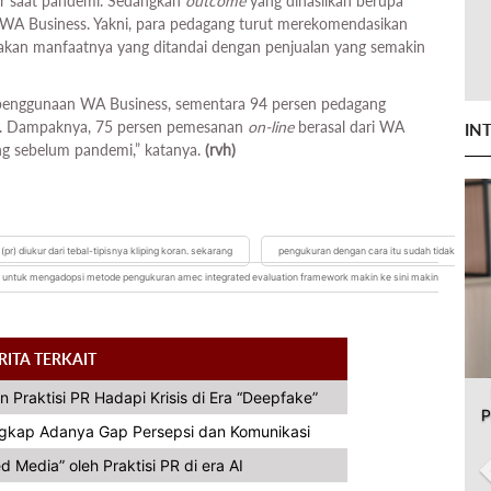
r saat pandemi. Sedangkan
outcome
yang dihasilkan berupa
WA Business. Yakni, para pedagang turut merekomendasikan
kan manfaatnya yang ditandai dengan penjualan yang semakin
 penggunaan WA Business, sementara 94 persen pedagang
in. Dampaknya, 75 persen pemesanan
on-line
berasal dari WA
IN
ing sebelum pandemi,” katanya.
(rvh)
 (pr) diukur dari tebal-tipisnya kliping koran. sekarang
pengukuran dengan cara itu sudah tidak
h air untuk mengadopsi metode pengukuran amec integrated evaluation framework makin ke sini makin
RITA TERKAIT
n Praktisi PR Hadapi Krisis di Era “Deepfake”
P
ngkap Adanya Gap Persepsi dan Komunikasi
Media” oleh Praktisi PR di era AI