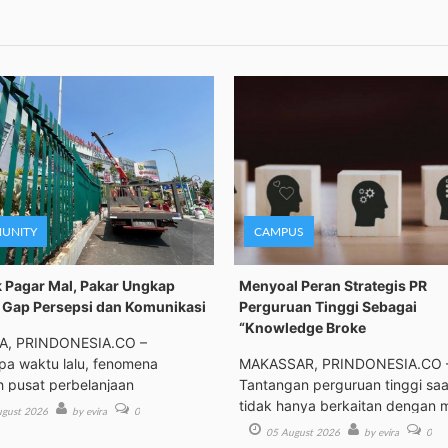
UNITY
CAMPUS
 Pagar Mal, Pakar Ungkap
Menyoal Peran Strategis PR
Gap Persepsi dan Komunikasi
Perguruan Tinggi Sebagai
“Knowledge Broke
A, PRINDONESIA.CO –
a waktu lalu, fenomena
MAKASSAR, PRINDONESIA.CO 
h pusat perbelanjaan
Tantangan perguruan tinggi saat
tidak hanya berkaitan dengan 
gust 2026
by evira
0
05 August 2026
by evira
0