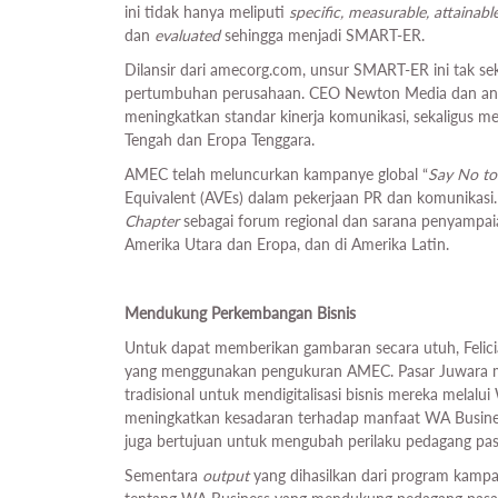
ini tidak hanya meliputi
specific, measurable, attainable
dan
evaluated
sehingga menjadi SMART-ER.
Dilansir dari amecorg.com, unsur SMART-ER ini tak s
pertumbuhan perusahaan. CEO Newton Media dan an
meningkatkan standar kinerja komunikasi, sekaligus 
Tengah dan Eropa Tenggara.
AMEC telah meluncurkan kampanye global “
Say No to
Equivalent (AVEs) dalam pekerjaan PR dan komunikasi
Chapter
sebagai forum regional dan sarana penyampaian
Amerika Utara dan Eropa, dan di Amerika Latin.
Mendukung Perkembangan Bisnis
Untuk dapat memberikan gambaran secara utuh, Felic
yang menggunakan pengukuran AMEC. Pasar Juwara 
tradisional untuk mendigitalisasi bisnis mereka melal
meningkatkan kesadaran terhadap manfaat WA Busine
juga bertujuan untuk mengubah perilaku pedagang pasa
Sementara
output
yang dihasilkan dari program kampan