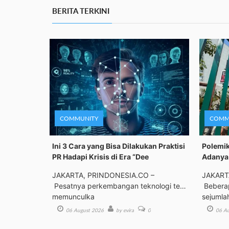
BERITA TERKINI
COMMUNITY
COMM
Ini 3 Cara yang Bisa Dilakukan Praktisi
Polemik
PR Hadapi Krisis di Era “Dee
Adanya 
JAKARTA, PRINDONESIA.CO –
JAKART
Pesatnya perkembangan teknologi telah
Beberap
memunculka
sejumla
06 August 2026
by evira
0
06 Au