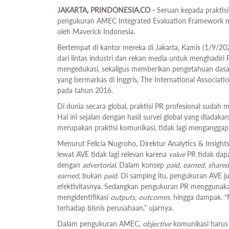
JAKARTA, PRINDONESIA.CO -
Seruan kepada praktis
pengukuran AMEC Integrated Evaluation Framework mak
oleh Maverick Indonesia.
Bertempat di kantor mereka di Jakarta, Kamis (1/9/20
dari lintas industri dan rekan media untuk menghadir
mengedukasi, sekaligus memberikan pengetahuan dasar 
yang bermarkas di Inggris, The International Associ
pada tahun 2016.
Di dunia secara global, praktisi PR profesional suda
Hal ini sejalan dengan hasil survei global yang diada
merupakan praktisi komunikasi, tidak lagi mengangga
Menurut Felicia Nugroho, Direktur Analytics & Insigh
lewat AVE tidak lagi relevan karena
value
PR tidak dap
dengan
advertorial
. Dalam konsep
paid, earned, share
earned,
bukan
paid
. Di samping itu, pengukuran AVE 
efektivitasnya. Sedangkan pengukuran PR menggunak
mengidentifikasi
outputs, outcomes,
hingga dampak. “M
terhadap bisnis perusahaan,” ujarnya.
Dalam pengukuran AMEC,
objective
komunikasi harus