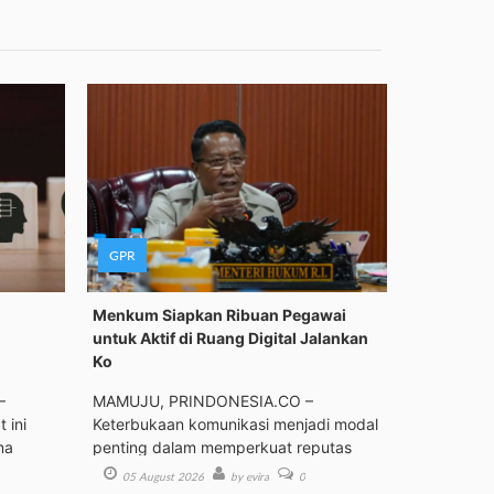
GPR
Menkum Siapkan Ribuan Pegawai
untuk Aktif di Ruang Digital Jalankan
Ko
–
MAMUJU, PRINDONESIA.CO –
 ini
Keterbukaan komunikasi menjadi modal
ma
penting dalam memperkuat reputas
05 August 2026
by evira
0