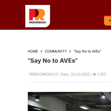
HOME
COMMUNITY
“Say No to AVEs”
“Say No to AVEs”
PRINDONESIA.CO | Rabu,
16/11/2022 |
1.503