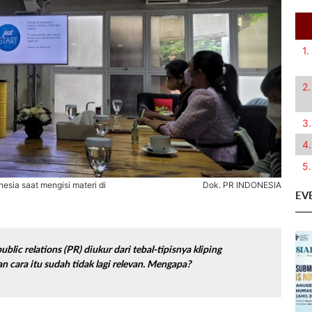
1.
2.
3.
4.
5.
nesia saat mengisi materi di
Dok. PR INDONESIA
EV
public relations
(PR) diukur dari tebal-tipisnya kliping
 cara itu sudah tidak lagi relevan. Mengapa?