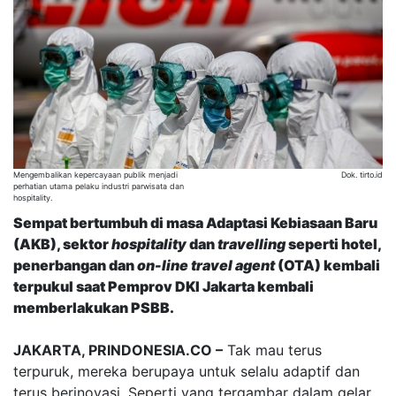
Mengembalikan kepercayaan publik menjadi
Dok. tirto.id
perhatian utama pelaku industri parwisata dan
hospitality.
Sempat bertumbuh di masa Adaptasi Kebiasaan Baru
(AKB), sektor
hospitality
dan
travelling
seperti hotel,
penerbangan dan
on-line travel agent
(OTA) kembali
terpukul saat Pemprov DKI Jakarta kembali
memberlakukan PSBB.
JAKARTA, PRINDONESIA.CO –
Tak mau terus
terpuruk, mereka berupaya untuk selalu adaptif dan
terus berinovasi. Seperti yang tergambar dalam gelar