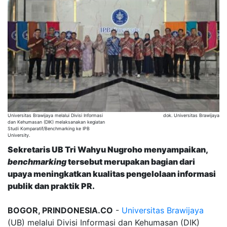
Universitas Brawijaya melalui Divisi Informasi
dok. Universitas Brawijaya
dan Kehumasan (DIK) melaksanakan kegiatan
Studi Komparatif/Benchmarking ke IPB
University.
Sekretaris UB Tri Wahyu Nugroho menyampaikan,
benchmarking
tersebut merupakan bagian dari
upaya meningkatkan kualitas pengelolaan informasi
publik dan praktik PR.
BOGOR, PRINDONESIA.CO
-
Universitas Brawijaya
(UB) melalui Divisi Informasi dan Kehumasan (DIK)