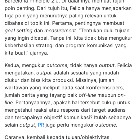
Barcelona Principle 2.0. Di dalamnya memuat tujuh
poin penting. Dari tujuh itu, Felicia hanya menjabarkan
tiga poin yang menurutnya paling relevan untuk
dibahas di topik ini. Pertama, pentingnya membuat
goal setting
dan
measurement
. “Tentukan dulu tujuan
yang ingin dicapai. Tanpa ini, kita tidak bisa mengukur
keberhasilan strategi dan program komunikasi yang
kita buat,” ujarnya.
Kedua, mengukur
outcome,
tidak hanya
output
. Felicia
mengatakan,
output
adalah sesuatu yang mudah
diukur dan bisa kita produksi. Misalnya, jumlah
wartawan yang meliput pada saat konferensi pers,
jumlah berita yang tayang baik
off-line
maupun
on-
line.
Pertanyaannya, apakah hal tersebut cukup untuk
mengetahui reaksi atau respons dari target audiens
dan tercapainya objektif komunikasi? Itulah sebabnya
selain
output
,
PR
juga perlu mengukur
outcome.
Caranya, kembali kepada tujuan/objektivitas