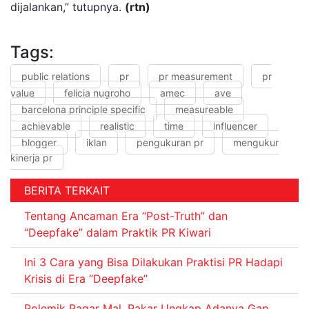
dijalankan,” tutupnya.
(rtn)
Tags:
public relations
pr
pr measurement
pr
value
felicia nugroho
amec
ave
barcelona principle specific
measureable
achievable
realistic
time
influencer
blogger
iklan
pengukuran pr
mengukur
kinerja pr
BERITA TERKAIT
Tentang Ancaman Era “Post-Truth” dan
“Deepfake” dalam Praktik PR Kiwari
Ini 3 Cara yang Bisa Dilakukan Praktisi PR Hadapi
Krisis di Era “Deepfake”
Polemik Pagar Mal, Pakar Ungkap Adanya Gap