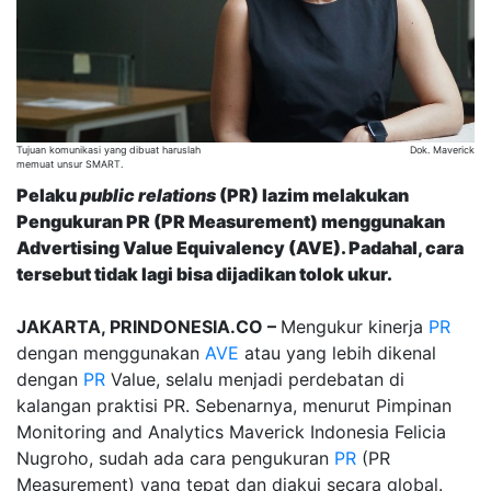
Tujuan komunikasi yang dibuat haruslah
Dok. Maverick
memuat unsur SMART.
Pelaku
public relations
(PR) lazim melakukan
Pengukuran PR (PR Measurement) menggunakan
Advertising Value Equivalency (AVE). Padahal, cara
tersebut tidak lagi bisa dijadikan tolok ukur.
JAKARTA, PRINDONESIA.CO –
Mengukur kinerja
PR
dengan menggunakan
AVE
atau yang lebih dikenal
dengan
PR
Value, selalu menjadi perdebatan di
kalangan praktisi PR. Sebenarnya, menurut Pimpinan
Monitoring and Analytics Maverick Indonesia Felicia
Nugroho, sudah ada cara pengukuran
PR
(PR
Measurement) yang tepat dan diakui secara global.