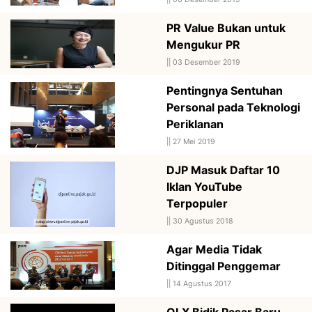
PR Value Bukan untuk
Mengukur PR
||
03 Desember 2019
Pentingnya Sentuhan
Personal pada Teknologi
Periklanan
||
27 Mei 2019
DJP Masuk Daftar 10
Iklan YouTube
Terpopuler
||
30 Agustus 2018
Agar Media Tidak
Ditinggal Penggemar
||
14 Agustus 2017
OLX Bidik Pasar Baru