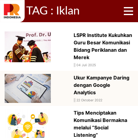
TAG : Iklan
LSPR Institute Kukuhkan
Guru Besar Komunikasi
Bidang Periklanan dan
Merek
||
04 Juli 2025
Ukur Kampanye Daring
dengan Google
Analytics
||
22 Oktober 2022
Tips Menciptakan
Komunikasi Bermakna
melalui “Social
Listening”