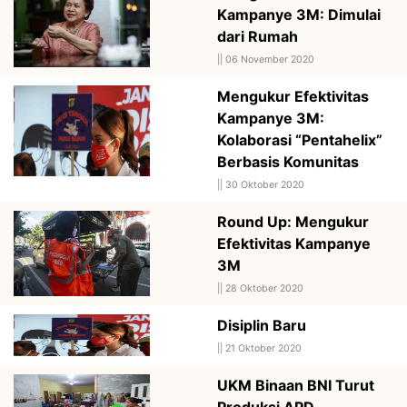
Kampanye 3M: Dimulai
dari Rumah
||
06 November 2020
Mengukur Efektivitas
Kampanye 3M:
Kolaborasi “Pentahelix”
Berbasis Komunitas
||
30 Oktober 2020
Round Up: Mengukur
Efektivitas Kampanye
3M
||
28 Oktober 2020
Disiplin Baru
||
21 Oktober 2020
UKM Binaan BNI Turut
Produksi APD