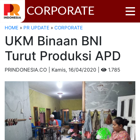
CORPORATE
HOME
»
PR UPDATE
»
CORPORATE
UKM Binaan BNI
Turut Produksi APD
PRINDONESIA.CO | Kamis,
16/04/2020 |
1.785