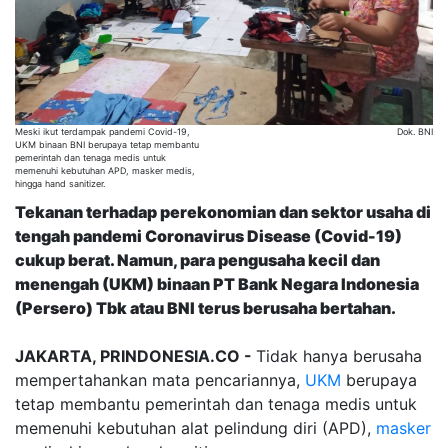
Meski ikut terdampak pandemi Covid-19,
Dok. BNI
UKM binaan BNI berupaya tetap membantu
pemerintah dan tenaga medis untuk
memenuhi kebutuhan APD, masker medis,
hingga hand sanitizer.
Tekanan terhadap perekonomian dan sektor usaha di
tengah pandemi Coronavirus Disease (Covid-19)
cukup berat. Namun, para pengusaha kecil dan
menengah (UKM) binaan PT Bank Negara Indonesia
(Persero) Tbk atau BNI terus berusaha bertahan.
JAKARTA, PRINDONESIA.CO -
Tidak hanya berusaha
mempertahankan mata pencariannya,
UKM
berupaya
tetap membantu pemerintah dan tenaga medis untuk
memenuhi kebutuhan alat pelindung diri (APD),
masker