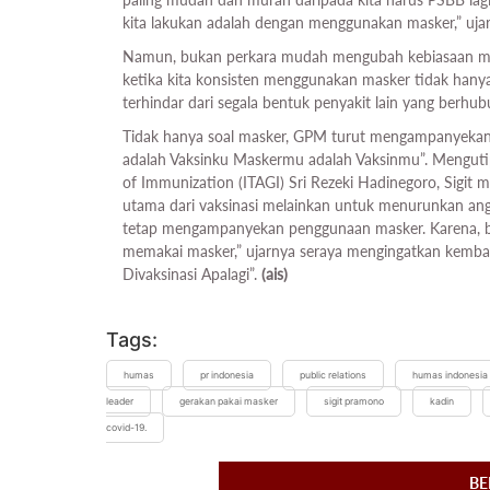
kita lakukan adalah dengan menggunakan masker,” ujar 
Namun, bukan perkara mudah mengubah kebiasaan masy
ketika kita konsisten menggunakan masker tidak hanya 
terhindar dari segala bentuk penyakit lain yang berhu
Tidak hanya soal masker, GPM turut mengampanyekan i
adalah Vaksinku Maskermu adalah Vaksinmu”. Menguti
of Immunization (ITAGI) Sri Rezeki Hadinegoro, Sigit
utama dari vaksinasi melainkan untuk menurunkan angka
tetap mengampanyekan penggunaan masker. Karena, ba
memakai masker,” ujarnya seraya mengingatkan kemba
Divaksinasi Apalagi”.
(ais)
Tags:
humas
pr indonesia
public relations
humas indonesia
leader
gerakan pakai masker
sigit pramono
kadin
covid-19.
BE