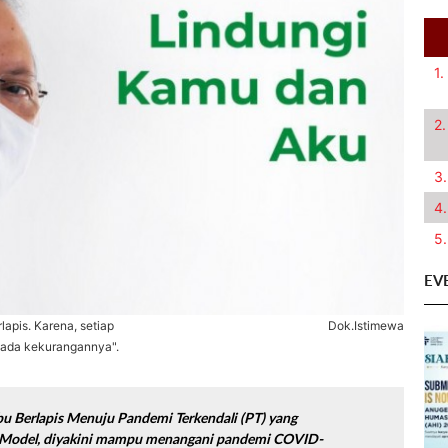
1.
2.
3.
4.
5.
EV
lapis. Karena, setiap
Dok.Istimewa
 ada kekurangannya".
u Berlapis Menuju Pandemi Terkendali (PT) yang
 Model
, diyakini mampu menangani pandemi COVID-