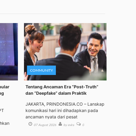
COMMUNITY
pular
Tentang Ancaman Era “Post-Truth”
ng
dan “Deepfake” dalam Praktik
JAKARTA, PRINDONESIA.CO – Lanskap
PT
komunikasi hari ini dihadapkan pada
ancaman nyata dari pesat
ehkan
07 August 2026
by evira
0