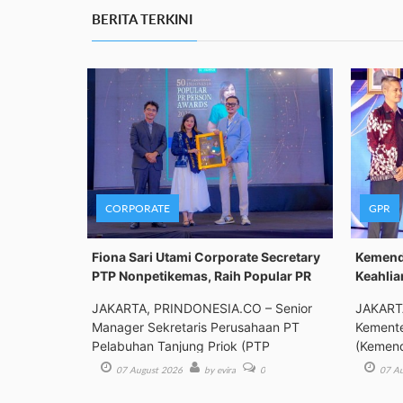
BERITA TERKINI
CORPORATE
GPR
Fiona Sari Utami Corporate Secretary
Kemenda
PTP Nonpetikemas, Raih Popular PR
Keahlia
JAKARTA, PRINDONESIA.CO – Senior
JAKART
Manager Sekretaris Perusahaan PT
Kemente
Pelabuhan Tanjung Priok (PTP
(Kemend
Bimbing
07 August 2026
by evira
0
07 Au