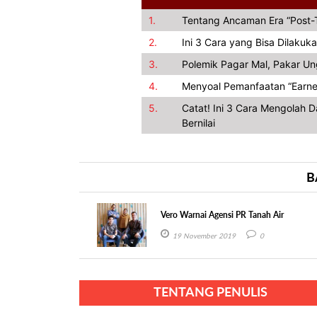
1.
Tentang Ancaman Era “Post-T
2.
Ini 3 Cara yang Bisa Dilakuka
3.
Polemik Pagar Mal, Pakar U
4.
Menyoal Pemanfaatan “Earned 
5.
Catat! Ini 3 Cara Mengolah 
Bernilai
B
Vero Warnai Agensi PR Tanah Air
19 November 2019
0
TENTANG PENULIS