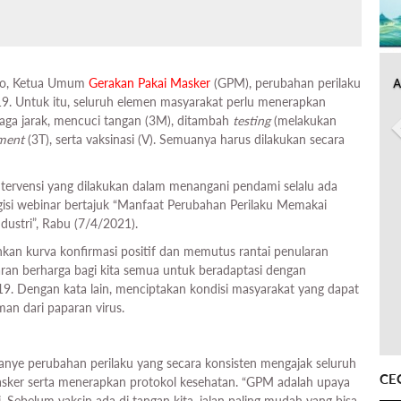
A
no, Ketua Umum
Gerakan Pakai Masker
(GPM), perubahan perilaku
9. Untuk itu, seluruh elemen masyarakat perlu menerapkan
aga jarak, mencuci tangan (3M), ditambah
testing
(melakukan
tment
(3T), serta vaksinasi (V). Semuanya harus dilakukan secara
 intervensi yang dilakukan dalam menangani pendami selalu ada
gisi webinar bertajuk “Manfaat Perubahan Perilaku Memakai
ustri”, Rabu (7/4/2021).
nkan kurva konfirmasi positif dan memutus rantai penularan
ran berharga bagi kita semua untuk beradaptasi dengan
19. Dengan kata lain, menciptakan kondisi masyarakat yang dapat
aman dari paparan virus.
nye perubahan perilaku yang secara konsisten mengajak seluruh
CE
sker serta menerapkan protokol kesehatan. “GPM adalah upaya
 Sebelum vaksin ada di tangan kita, jalan paling mudah yang bisa