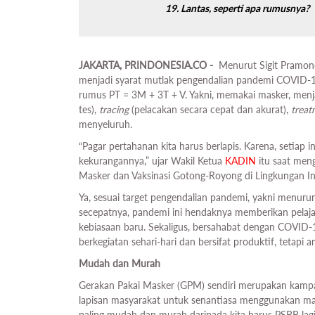
19. Lantas, seperti apa rumusnya?
JAKARTA, PRINDONESIA.CO -
Menurut Sigit Pramo
menjadi syarat mutlak pengendalian pandemi COVID-1
rumus PT = 3M + 3T + V. Yakni, memakai masker, menj
tes),
tracing
(pelacakan secara cepat dan akurat),
trea
menyeluruh.
“Pagar pertahanan kita harus berlapis. Karena, setiap
kekurangannya,” ujar Wakil Ketua
KADIN
itu saat men
Masker dan Vaksinasi Gotong-Royong di Lingkungan Ind
Ya, sesuai target pengendalian pandemi, yakni menuru
secepatnya, pandemi ini hendaknya memberikan pelaja
kebiasaan baru. Sekaligus, bersahabat dengan COVID-
berkegiatan sehari-hari dan bersifat produktif, tetapi 
Mudah dan Murah
Gerakan Pakai Masker (GPM) sendiri merupakan kampa
lapisan masyarakat untuk senantiasa menggunakan ma
paling mudah dan murah daripada kita harus PSBB lagi.