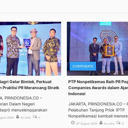
CORPORATE
gri Gelar Bimtek, Perkuat
PTP Nonpetikemas Raih PR Po
n Praktisi PR Merancang Stratk
Companies Awards dalam Aja
Indonesi
A, PRINDONESIA.CO –
rian Dalam Negeri
JAKARTA, PRINDONESIA.CO – 
agri) menyelenggarakan
Pelabuhan Tanjung Priok (PTP
an Tek
Nonpetikemas) kembali menor
gust 2026
by evira
0
pre
07 August 2026
by evira
0