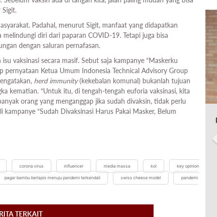
Sigit.
arakat. Padahal, menurut Sigit, manfaat yang didapatkan
melindungi diri dari paparan COVID-19. Tetapi juga bisa
bungan dengan saluran pernafasan.
su vaksinasi secara masif. Sebut saja kampanye “Maskerku
p pernyataan Ketua Umum Indonesia Technical Advisory Group
 mengatakan,
herd immunity
(kekebalan komunal) bukanlah tujuan
 kematian. “Untuk itu, di tengah-tengah euforia vaksinasi, kita
nyak orang yang menganggap jika sudah divaksin, tidak perlu
li kampanye “Sudah Divaksinasi Harus Pakai Masker, Belum
corona virus
influencer
media massa
kol
key opinion
pagar bambu berlapis menuju pandemi terkendali
swiss cheese model
pandemi
RITA TERKAIT